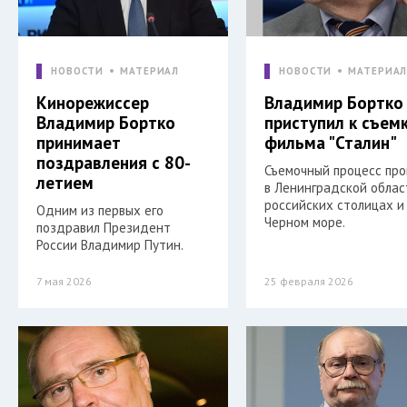
НОВОСТИ
МАТЕРИАЛ
НОВОСТИ
МАТЕРИА
Кинорежиссер
Владимир Бортко
Владимир Бортко
приступил к съем
принимает
фильма "Сталин"
поздравления с 80-
Съемочный процесс пр
летием
в Ленинградской облас
российских столицах и
Одним из первых его
Черном море.
поздравил Президент
России Владимир Путин.
7 мая 2026
25 февраля 2026