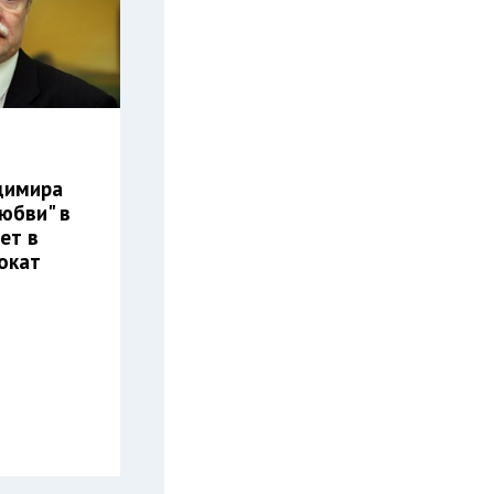
димира
юбви" в
ет в
окат