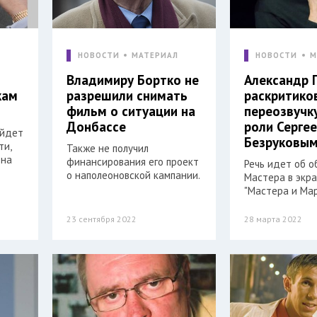
Л
НОВОСТИ
МАТЕРИАЛ
НОВОСТИ
М
Владимиру Бортко не
Александр 
кам
разрешили снимать
раскритико
фильм о ситуации на
переозвучк
Донбассе
роли Серге
ойдет
Безруковы
ти,
Также не получил
 на
финансирования его проект
Речь идет об о
о наполеоновской кампании.
Мастера в экр
"Мастера и Мар
23 сентября 2022
28 марта 2022