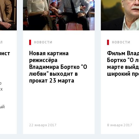
АЛ
НОВОСТИ
НОВОСТИ
рист
Новая картина
Фильм Вла
режиссёра
Бортко "О л
Владимира Бортко "О
марте выйд
любви" выходит в
широкий пр
прокат 23 марта
р
ых
вый
22 января 2017
8 января 2017