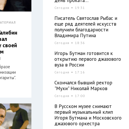
день проката…
Сегодня
19:31
Писатель Святослав Рыбас и
АТЕРИАЛ
еще ряд деятелей искусств
получили благодарности
Галибин
Владимира Путина
вал
Сегодня
18:36
у своей
ем
Игорь Бутман готовится к
м
открытию первого джазового
вуза в России
бразе
анизации
Сегодня
17:16
гариты".
Скончался бывший ректор
"Мухи" Николай Марков
Сегодня
17:00
В Русском музее снимают
первый музыкальный клип
Игоря Бутмана и Московского
джазового оркестра