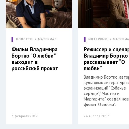
НОВОСТИ
МАТЕРИАЛ
ИНТЕРВЬЮ
МАТЕРИ
Фильм Владимира
Режиссер и сцена
Бортко "О любви"
Владимир Бортко
выходит в
рассказывает “О
российский прокат
любви”
Владимир Бортко, авто
культовых литературн
экранизаций “Собачье
сердце”, “Мастер и
Маргарита”, создал но
фильм “О любви”.
3 февраля 2017
24 января 2017