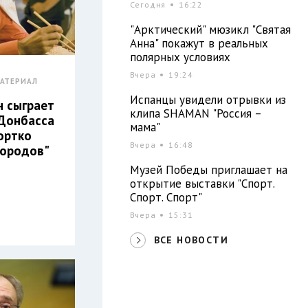
Сегодня
16:22
"Арктический" мюзикл "Святая
Анна" покажут в реальных
полярных условиях
Вчера
19:24
АТЕРИАЛ
Испанцы увидели отрывки из
н сыграет
клипа SHAMAN "Россия –
Донбасса
мама"
ортко
Вчера
16:48
городов"
Музей Победы приглашает на
открытие выставки "Спорт.
Спорт. Спорт"
Вчера
15:31
ВСЕ НОВОСТИ