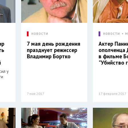
Л
НОВОСТИ
НОВОСТИ
М
ир
7 мая день рождения
Актер Пани
ть
празднует режиссер
ополченца 
Владимир Бортко
в фильме Б
й
"Убийство 
сил у
ги
7 мая 2017
17 февраля 2017