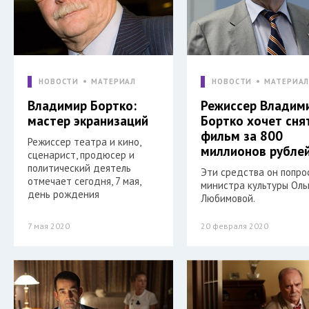
НОВОСТИ
МАТЕРИАЛ
НОВОСТИ
МАТЕРИА
Владимир Бортко:
Режиссер Владим
мастер экранизаций
Бортко хочет сня
фильм за 800
Режиссер театра и кино,
миллионов рубле
сценарист, продюсер и
политический деятель
Эти средства он попро
отмечает сегодня, 7 мая,
министра культуры Оль
день рождения
Любимовой.
7 мая 2020
20 февраля 2020