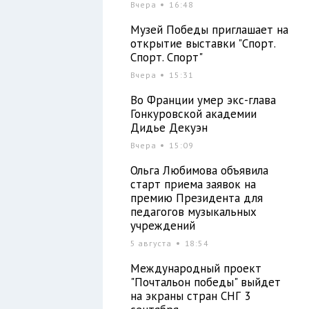
Вчера
16:48
Музей Победы приглашает на
открытие выставки "Спорт.
Спорт. Спорт"
Вчера
15:31
Во Франции умер экс-глава
Гонкуровской академии
Дидье Декуэн
Вчера
15:09
Ольга Любимова объявила
старт приема заявок на
премию Президента для
педагогов музыкальных
учреждений
5 августа
18:54
Международный проект
"Почтальон победы" выйдет
на экраны стран СНГ 3