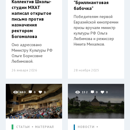
Коллектив Школы-
"Бриллиантовая
студии МХАТ
бабочка"
написал открытое
Победителям первой
письмо против
Евразийской кинопремии
назначения
призы вручали министр
ректором
культуры РФ Ольга
Богомолова
Любимова и режиссер
Никита Михалков.
Оно адресовано
Министру Культуры РФ
Ольге Борисовне
Любимовой.
26 января 2026
28 ноября 2025
480
0
0
152
0
0
СТАТЬИ
МАТЕРИАЛ
НОВОСТИ