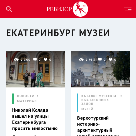
ЕКАТЕРИНБУРГ МУЗЕИ
2 300
0
0
2 953
0
0
НОВОСТИ
КАТАЛОГ МУЗЕЕВ И
ВЫСТАВОЧНЫХ
МАТЕРИАЛ
ЗАЛОВ
Николай Коляда
МУЗЕЙ
вышел на улицы
Верхотурский
Екатеринбурга
историко-
просить милостыню
архитектурный