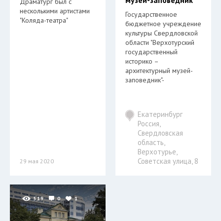
музей-заповедник
Драматург был с
несколькими артистами
Государственное
"Коляда-театра"
бюджетное учреждение
культуры Свердловской
области "Верхотурский
государственный
историко –
архитектурный музей-
заповедник"-
Екатеринбург
Россия,
Свердловская
область,
Верхотурье,
Советская улица, 8
29 мая 2020
519
0
1