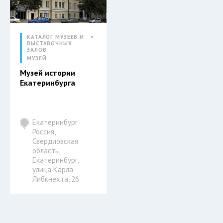
КАТАЛОГ МУЗЕЕВ И
ВЫСТАВОЧНЫХ
ЗАЛОВ
МУЗЕЙ
Музей истории
Екатеринбурга
Екатеринбург
Россия,
Свердловская
область,
Екатеринбург,
улица Карла
Либкнехта, 26