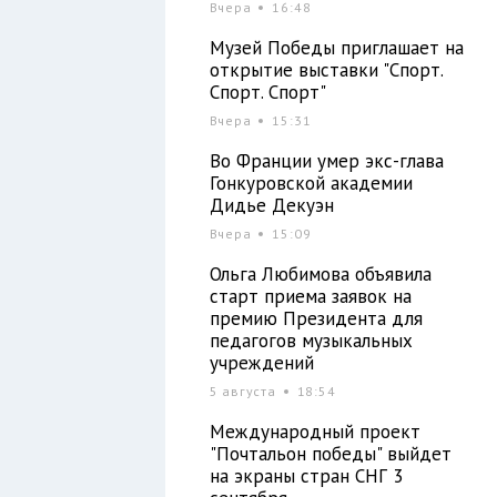
Вчера
16:48
Музей Победы приглашает на
открытие выставки "Спорт.
Спорт. Спорт"
Вчера
15:31
Во Франции умер экс-глава
Гонкуровской академии
Дидье Декуэн
Вчера
15:09
Ольга Любимова объявила
старт приема заявок на
премию Президента для
педагогов музыкальных
учреждений
5 августа
18:54
Международный проект
"Почтальон победы" выйдет
на экраны стран СНГ 3