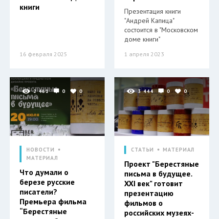
книги
Презентация книги
"Андрей Капица"
состоится в "Московском
доме книги"
16 февраля 2025
1 апреля 2023
2 461
0
0
3 444
0
0
НОВОСТИ
СТАТЬИ
МАТЕРИАЛ
МАТЕРИАЛ
Проект "Берестяные
Что думали о
письма в будущее.
березе русские
XXI век" готовит
писатели?
презентацию
Премьера фильма
фильмов о
“Берестяные
российских музеях-