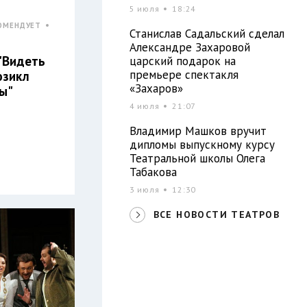
5 июля
18:24
ОМЕНДУЕТ
Станислав Садальский сделал
Александре Захаровой
"Видеть
царский подарок на
премьере спектакля
юзикл
«Захаров»
ы"
4 июля
21:07
Владимир Машков вручит
дипломы выпускному курсу
Театральной школы Олега
Табакова
3 июля
12:30
ВСЕ НОВОСТИ ТЕАТРОВ