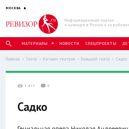
МОСКВА
Информационный портал
о культуре в России и за рубежо
МАТЕРИАЛЫ
НОВОСТИ
СПЕЦПРОЕКТЫ
ДЕ
Главная
Театр
Каталог театров
Большой театр
Садко
1 877
0
Садко
Гениальная опера Николая Андреевич