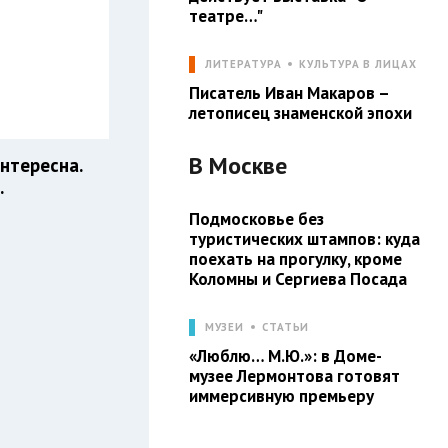
театре…"
ЛИТЕРАТУРА
КУЛЬТУРА В ЛИЦАХ
Писатель Иван Макаров –
летописец знаменской эпохи
В
Москве
нтересна.
.
Подмосковье без
туристических штампов: куда
поехать на прогулку, кроме
Коломны и Сергиева Посада
МУЗЕИ
СТАТЬИ
«Люблю… М.Ю.»: в Доме-
музее Лермонтова готовят
иммерсивную премьеру