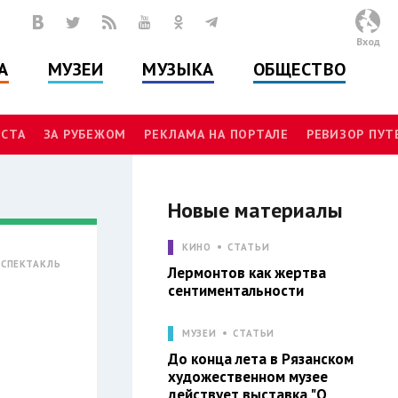
Вход
А
МУЗЕИ
МУЗЫКА
ОБЩЕСТВО
СТА
ЗА РУБЕЖОМ
РЕКЛАМА НА ПОРТАЛЕ
РЕВИЗОР ПУ
Новые материалы
КИНО
СТАТЬИ
СПЕКТАКЛЬ
Лермонтов как жертва
сентиментальности
МУЗЕИ
СТАТЬИ
До конца лета в Рязанском
художественном музее
действует выставка "О