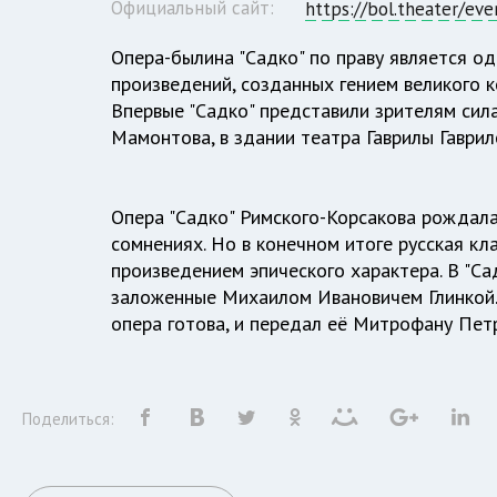
Официальный сайт:
https://bol.theater/eve
Опера-былина "Садко" по праву является о
произведений, созданных гением великого 
Впервые "Садко" представили зрителям си
Мамонтова, в здании театра Гаврилы Гаврил
Опера "Садко" Римского-Корсакова рождала
сомнениях. Но в конечном итоге русская к
произведением эпического характера. В "С
заложенные Михаилом Ивановичем Глинкой. 
опера готова, и передал её Митрофану Пет
Поделиться: