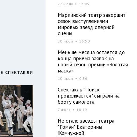
27 июля
13:05
Мариинский театр завершит
сезон выступлениями
мировых звезд оперной
сцены
20 июля
16:50
Меньше месяца остается до
конца приема заявок на
новый сезон премии «Золотая
маска»
СЕ СПЕКТАКЛИ
10 июля
0:56
Спектакль "Поиск
продолжается" сыграли на
борту самолета
7 июля
18:19
Не стало звезды театра
"Ромэн" Екатерины
Жемчужной