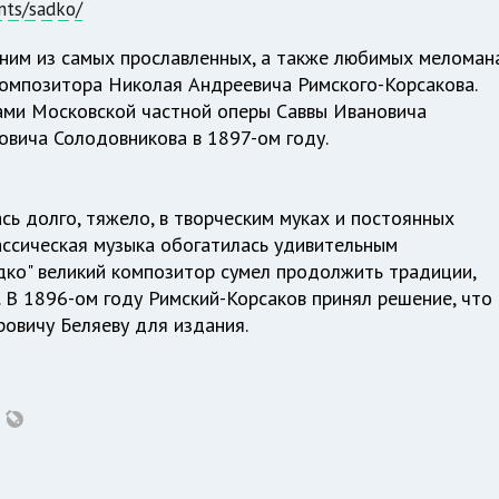
nts/sadko/
дним из самых прославленных, а также любимых меломан
композитора Николая Андреевича Римского-Корсакова.
лами Московской частной оперы Саввы Ивановича
овича Солодовникова в 1897-ом году.
сь долго, тяжело, в творческим муках и постоянных
лассическая музыка обогатилась удивительным
адко" великий композитор сумел продолжить традиции,
В 1896-ом году Римский-Корсаков принял решение, что
ровичу Беляеву для издания.