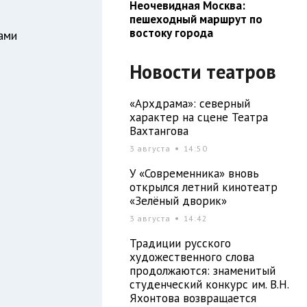
Неочевидная Москва:
пешеходный маршрут по
востоку города
ами
Новости театров
«Архдрама»: северный
характер на сцене Театра
Вахтангова
3 августа
14:50
У «Современника» вновь
открылся летний кинотеатр
«Зелёный дворик»
3 августа
14:42
Традиции русского
художественного слова
продолжаются: знаменитый
студенческий конкурс им. В.Н.
Яхонтова возвращается