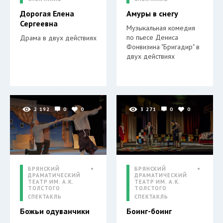
Дорогая Елена
Амуры в снегу
Сергеевна
Музыкальная комедия
по пьесе Дениса
Драма в двух действиях
Фонвизина "Бригадир" в
двух действиях
2 192
0
0
3 271
0
0
БРЯНСКИЙ
БРЯНСКИЙ
ДРАМАТИЧЕСКИЙ
ДРАМАТИЧЕСКИЙ
ТЕАТР ИМ. А.К.
ТЕАТР ИМ. А.К.
ТОЛСТОГО
ТОЛСТОГО
СПЕКТАКЛЬ
СПЕКТАКЛЬ
Божьи одуванчики
Боинг-боинг