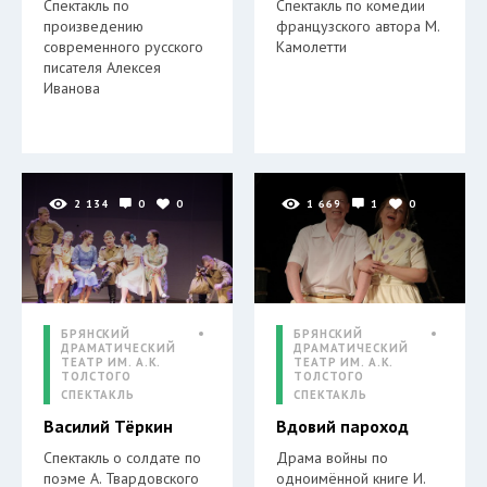
Спектакль по
Спектакль по комедии
произведению
французского автора М.
современного русского
Камолетти
писателя Алексея
Иванова
2 134
0
0
1 669
1
0
БРЯНСКИЙ
БРЯНСКИЙ
ДРАМАТИЧЕСКИЙ
ДРАМАТИЧЕСКИЙ
ТЕАТР ИМ. А.К.
ТЕАТР ИМ. А.К.
ТОЛСТОГО
ТОЛСТОГО
СПЕКТАКЛЬ
СПЕКТАКЛЬ
Василий Тёркин
Вдовий пароход
Спектакль о солдате по
Драма войны по
поэме А. Твардовского
одноимённой книге И.