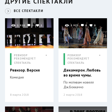
ДРУГИЕ СПЕКТАКЛИ
ВСЕ СПЕКТАКЛИ
1 910
0
2
3 923
0
0
РЕВИЗОР
РЕВИЗОР
РЕКОМЕНДУЕТ
РЕКОМЕНДУЕТ
СПЕКТАКЛЬ
СПЕКТАКЛЬ
Ревизор. Версия
Декамерон. Любовь
во время чумы.
Комедия
По мотивам новелл
Дж.Боккаччо
8 марта 2018
2 марта 2018