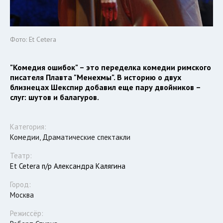
Фото: Et Cetera
"Комедия ошибок" – это переделка комедии римского
писателя Плавта "Менехмы". В историю о двух
близнецах Шекспир добавил еще пару двойников –
слуг: шутов и балагуров.
Категория:
Комедии, Драматические спектакли
Театр:
Et Cetera п/р Александра Калягина
Город:
Москва
Режиссёр: