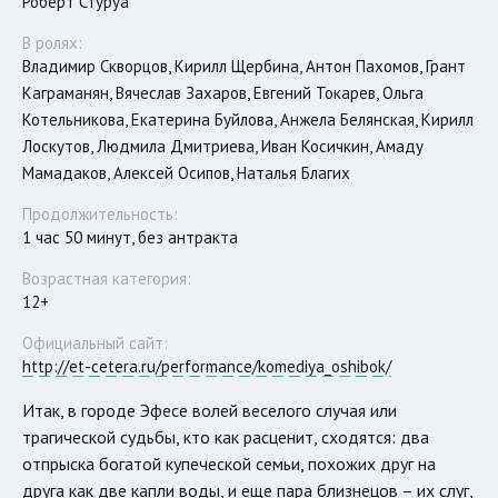
Роберт Стуруа
В ролях:
Владимир Скворцов, Кирилл Щербина, Антон Пахомов, Грант
Каграманян, Вячеслав Захаров, Евгений Токарев, Ольга
Котельникова, Екатерина Буйлова, Анжела Белянская, Кирилл
Лоскутов, Людмила Дмитриева, Иван Косичкин, Амаду
Мамадаков, Алексей Осипов, Наталья Благих
Продолжительность:
1 час 50 минут, без антракта
Возрастная категория:
12+
Официальный сайт:
http://et-cetera.ru/performance/komediya_oshibok/
Итак, в городе Эфесе волей веселого случая или
трагической судьбы, кто как расценит, сходятся: два
отпрыска богатой купеческой семьи, похожих друг на
друга как две капли воды, и еще пара близнецов – их слуг,