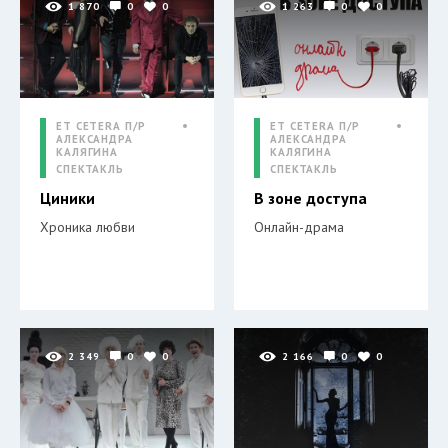
1 870
0
0
1 263
0
0
ET CETERA П/Р
ET CETERA П/Р
АЛЕКСАНДРА
АЛЕКСАНДРА
КАЛЯГИНА
КАЛЯГИНА
СПЕКТАКЛЬ
СПЕКТАКЛЬ
Циники
В зоне доступа
Хроника любви
Онлайн-драма
2 349
0
0
2 166
0
0