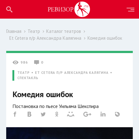
Главная
Театр
Каталог театров
Et Cetera п/р Александра Калягина
Комедия ошибок
986
0
ТЕАТР
ET CETERA П/Р АЛЕКСАНДРА КАЛЯГИНА
СПЕКТАКЛЬ
Комедия ошибок
Постановка по пьесе Уильяма Шекспира