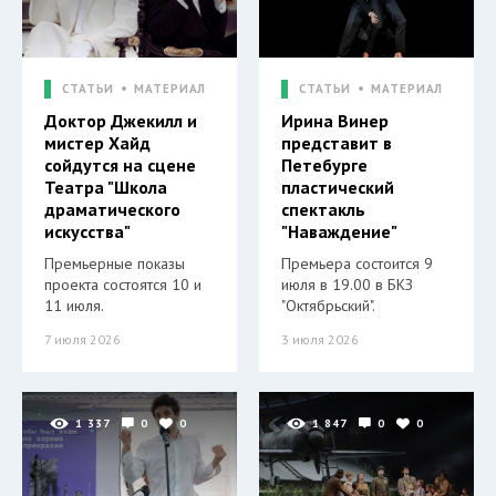
СТАТЬИ
МАТЕРИАЛ
СТАТЬИ
МАТЕРИАЛ
Доктор Джекилл и
Ирина Винер
мистер Хайд
представит в
сойдутся на сцене
Петебурге
Театра "Школа
пластический
драматического
спектакль
искусства"
"Наваждение"
Премьерные показы
Премьера состоится 9
проекта состоятся 10 и
июля в 19.00 в БКЗ
11 июля.
"Октябрьский".
7 июля 2026
3 июля 2026
1 337
0
0
1 847
0
0