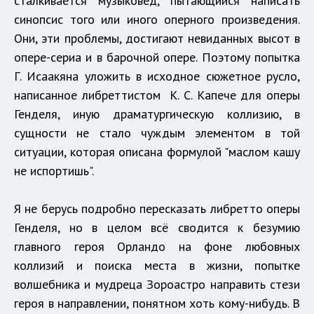
сталкивается музыковед, пытающийся написать
синопсис того или иного оперного произведения.
Они, эти проблемы, достигают невиданных высот в
опере-сериа и в барочной опере. Поэтому попытка
Г. Исаакяна уложить в исходное сюжетное русло,
написанное либреттистом К. С. Капече для оперы
Генделя, иную драматургическую коллизию, в
сущности не стало чуждым элементом в той
ситуации, которая описана формулой "маслом кашу
не испортишь".
Я не берусь подробно пересказать либретто оперы
Генделя, но в целом всё сводится к безумию
главного героя Орландо на фоне любовных
коллизий и поиска места в жизни, попытке
волшебника и мудреца Зороастро направить стези
героя в направлении, понятном хоть кому-нибудь. В