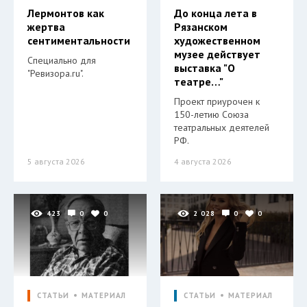
Лермонтов как
До конца лета в
жертва
Рязанском
сентиментальности
художественном
музее действует
Специально для
выставка "О
"Ревизора.ru".
театре…"
Проект приурочен к
150-летию Союза
театральных деятелей
РФ.
5 августа 2026
4 августа 2026
423
0
0
2 028
0
0
СТАТЬИ
МАТЕРИАЛ
СТАТЬИ
МАТЕРИАЛ