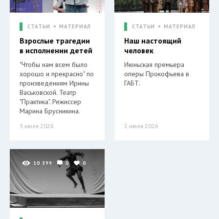
СТАТЬИ
МАТЕРИАЛ
СТАТЬИ
МАТЕРИАЛ
Взрослые трагедии
Наш настоящий
в исполнении детей
человек
"Чтобы нам всем было
Июньская премьера
хорошо и прекрасно" по
оперы Прокофьева в
произведениям Ирины
ГАБТ.
Васьковской. Театр
"Практика". Режиссер
Марина Брусникина.
3 июля 2026
2 июля 2026
10 399
0
0