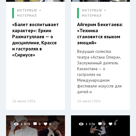
ИНТЕРВЬЮ
ИНТЕРВЬЮ
МАТЕРИАЛ
МАТЕРИАЛ
«Балет воспитывает
Айгерим Бекетаева:
характер»: Еркин
«Техника
Рахматуллаев — о
становится языком
дисциплине, Крассе
эмоций»
и гастролях в
Ведущая солистка
«Сириусе»
театра «Астана Опера»,
Заслуженный деятель
Казахстана — о
гастролях на
Международном
фестивале искусств для
детей и
16 июля 2026
16 июля 2026
1 078
0
0
1 376
0
0