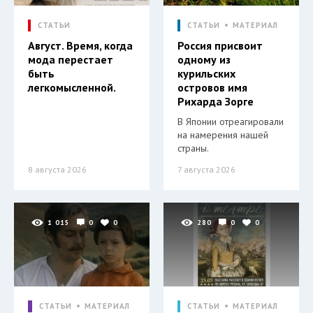
СТАТЬИ
СТАТЬИ
МАТЕРИАЛ
Август. Время, когда
Россия присвоит
мода перестает
одному из
быть
курильских
легкомысленной.
островов имя
Рихарда Зорге
В Японии отреагировали
на намерения нашей
страны.
8 августа 2026
7 августа 2026
1 015
0
0
280
0
0
СТАТЬИ
МАТЕРИАЛ
СТАТЬИ
МАТЕРИАЛ