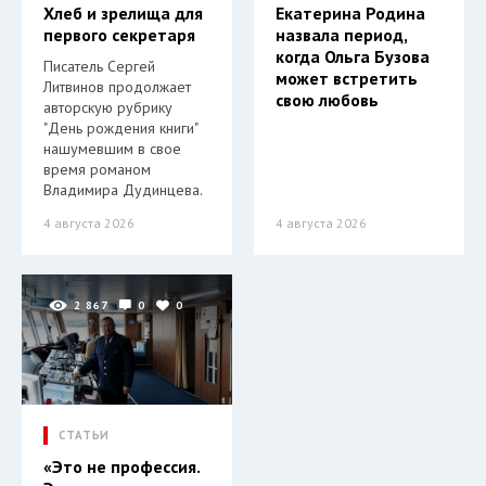
Хлеб и зрелища для
Екатерина Родина
первого секретаря
назвала период,
когда Ольга Бузова
Писатель Сергей
может встретить
Литвинов продолжает
свою любовь
авторскую рубрику
"День рождения книги"
нашумевшим в свое
время романом
Владимира Дудинцева.
4 августа 2026
4 августа 2026
2 867
0
0
СТАТЬИ
«Это не профессия.