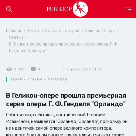
Главная
Театр
Каталог театров
Геликон-Опера
Статьи
В Геликон-опере прошла премьерная серия оперы Г. Ф.
Генделя "Орландо"
2 395
0
2 апреля 2019 11:28
ТЕАТР
СТАТЬИ
МАТЕРИАЛ
В Геликон-опере прошла премьерная
серия оперы Г. Ф. Генделя "Орландо"
Собственно, спектакль, поставленный Георгием
Исаакяном, называется "Орландо, Орландо", поскольку он
не идентичен самой опере великого композитора,
которого британцы вполне справедливо считают своим