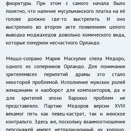
фиоритуры. При этом с самого начала было
понятно, что наличие мусульманского платка на её
голове должно где-то выстрелить. И оно
выстрелило во втором акте появлением целого
выводка моджахедов довольно комического вида,
которые охмурили несчастного Орландо.
Меццо-сопрано Мария Масхулия спела Медоро,
одного из соперников Орландо. Для понимания
зрителемвсех перипетий драмы это стало
некоторой проблемой. Исполнение мужских ролей
женщинами и наоборот для композиторов, да и
для зрителей эпохи барокко проблем не
представляло. Партию Медоров версии XVIII
векамог петь как певец-кастрат, так и женское
контральто. Здесь же, поскольку взаимоотношения
персонажей имеют нетрадиционный, ну хорошо,