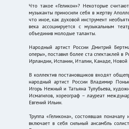
Что такое «Геликон»? Некоторые считают,
музыканты приносили себя в жертву Аполло
что иное, как духовой инструмент необъят
века ассоциируется с музыкальным теа
объединив молодые таланты.
Народный артист России Дмитрий Бертма
оперы», поставил более ста спектаклей в Ро
Ирландии, Испании, Италии, Канаде, Новой
В коллектив постановщиков входят общепр
народный артист России Владимир Поньк
Игорь Нежный и Татьяна Тулубьева, художн
Исмагилов, хореограф – лауреат междуна
Евгений Ильин.
Труппа «Геликона», состоявшая поначалу 
включает в себя сильный ансамбль солис