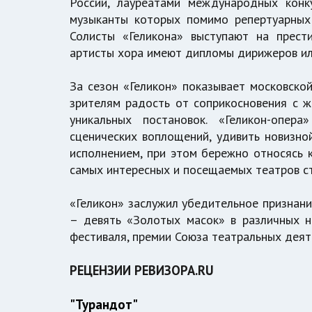
России, лауреатами международных конк
музыканты которых помимо репертуарных
Солисты «Геликона» выступают на прест
артисты хора имеют дипломы дирижеров ил
За сезон «Геликон» показывает московско
зрителям радость от соприкосновения с ж
уникальных постановок. «Геликон-опер
сценических воплощений, удивить новизно
исполнением, при этом бережно относясь к
самых интересных и посещаемых театров с
«Геликон» заслужил убедительное признани
– девять «Золотых масок» в различных н
фестиваля, премии Союза театральных деяте
РЕЦЕНЗИИ РЕВИЗОРА.RU
"Турандот"