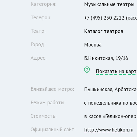
Категория:
Музыкальные театры
Телефон:
+7 (495) 250 2222 (кас
Театр:
Каталог театров
Город:
Москва
Адрес:
Б.Никитская, 19/16
Показать на карт
Ближайшее метро:
Пушкинская, Арбатска
Режим работы:
с понедельника по вос
Стоимость:
в кассе «Геликон-опер
Официальный сайт:
http://www.helikon.ru