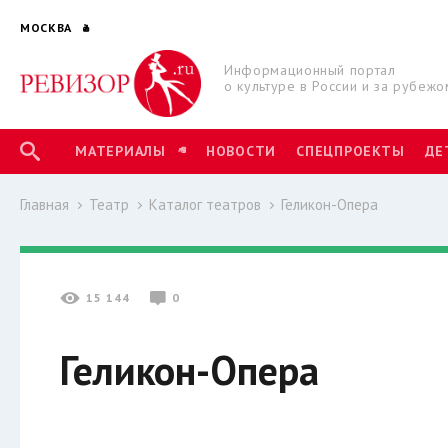
МОСКВА
Информационный портал
о культуре в России и за рубежо
МАТЕРИАЛЫ
НОВОСТИ
СПЕЦПРОЕКТЫ
ДЕ
Главная
Театр
Каталог театров
Геликон-Опера
15 144
0
Геликон-Опера