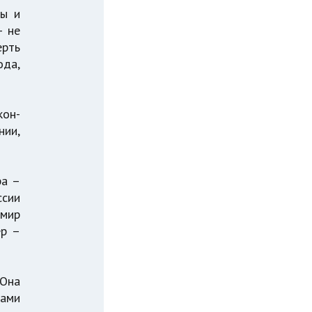
цы и
– не
ерть
ода,
кон-
нии,
ра –
ссии
амир
ер –
 Она
тами