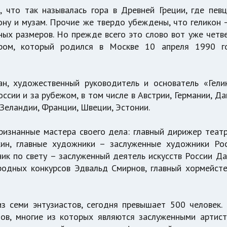
 что так называлась гора в Древней Греции, где пев
ну и музам. Прочие же твердо убеждены, что геликон 
ных размеров. Но прежде всего это слово вот уже четв
тром, который родился в Москве 10 апреля 1990 г
н, художественный руководитель и основатель «Гели
ссии и за рубежом, в том числе в Австрии, Германии, Да
 Зеландии, Франции, Швеции, Эстонии.
изнанные мастера своего дела: главный дирижер теат
ин, главные художники – заслуженные художники Ро
ик по свету – заслуженный деятель искусств России Д
родных конкурсов Эдвальд Смирнов, главный хормейст
из семи энтузиастов, сегодня превышает 500 человек.
тов, многие из которых являются заслуженными артис