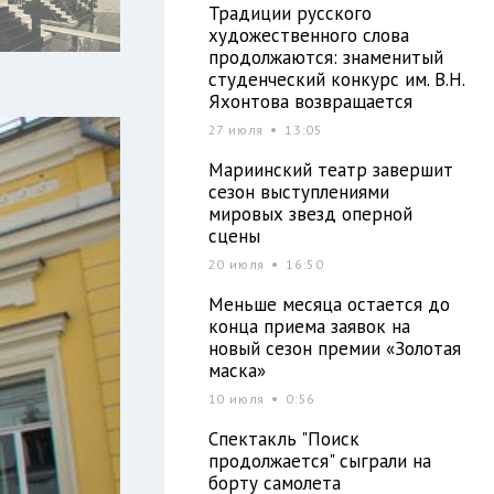
Традиции русского
художественного слова
продолжаются: знаменитый
студенческий конкурс им. В.Н.
Яхонтова возвращается
27 июля
13:05
Мариинский театр завершит
сезон выступлениями
мировых звезд оперной
сцены
20 июля
16:50
Меньше месяца остается до
конца приема заявок на
новый сезон премии «Золотая
маска»
10 июля
0:56
Спектакль "Поиск
продолжается" сыграли на
борту самолета