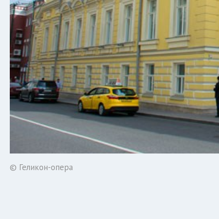
© Геликон-опера