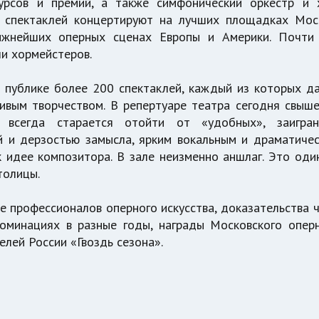
урсов и премий, а также симфонический оркестр и 
 спектаклей концертируют на лучших площадках Мос
ижнейших оперных сценах Европы и Америки. Почти
и хормейстеров.
й публике более 200 спектаклей, каждый из которых д
ивым творчеством. В репертуаре театра сегодня свыш
а» всегда старается отойти от «удобных», заигра
й и дерзостью замысла, ярким вокальным и драматиче
 идее композитора. В зале неизменно аншлаг. Это оди
толицы.
е профессионалов оперного искусства, доказательства 
оминациях в разные годы, награды Московского опер
лей России «Гвоздь сезона».