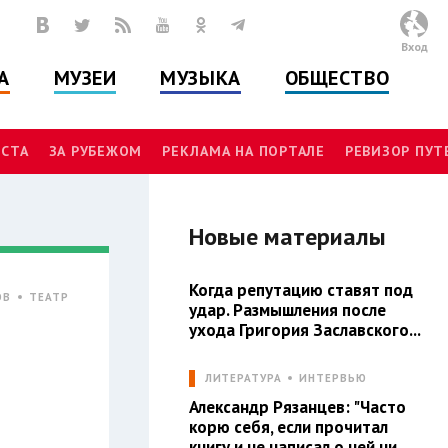
Вход
А
МУЗЕИ
МУЗЫКА
ОБЩЕСТВО
СТА
ЗА РУБЕЖОМ
РЕКЛАМА НА ПОРТАЛЕ
РЕВИЗОР ПУ
Новые материалы
Когда репутацию ставят под
ОВ
ТЕАТР
удар. Размышления после
ухода Григория Заславского...
ЛИТЕРАТУРА
ИНТЕРВЬЮ
Александр Рязанцев: "Часто
корю себя, если прочитал
книгу и не написал о ней ни