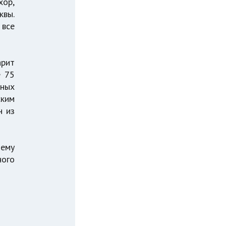
хор,
квы.
 все
арит
е 75
нных
ским
н из
чему
ного