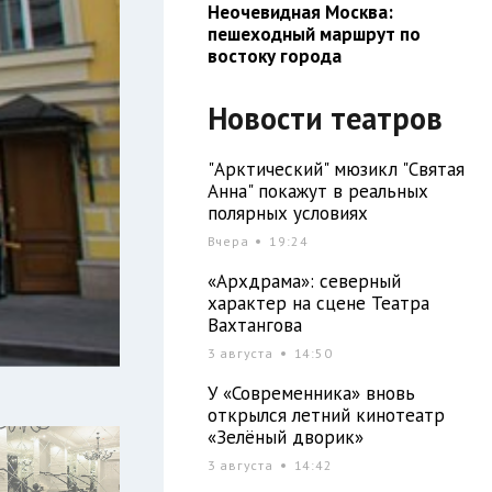
Неочевидная Москва:
пешеходный маршрут по
востоку города
Новости театров
"Арктический" мюзикл "Святая
Анна" покажут в реальных
полярных условиях
Вчера
19:24
«Архдрама»: северный
характер на сцене Театра
Вахтангова
3 августа
14:50
У «Современника» вновь
открылся летний кинотеатр
«Зелёный дворик»
3 августа
14:42