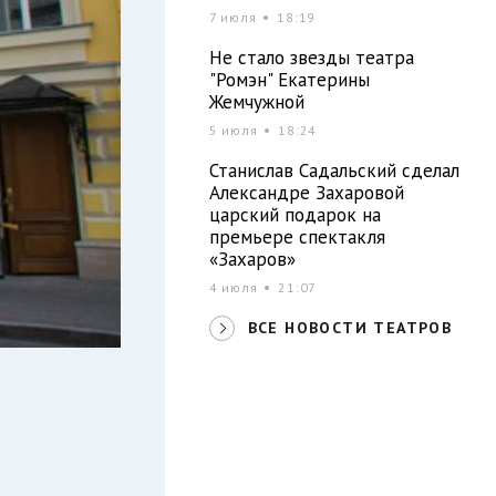
7 июля
18:19
Не стало звезды театра
"Ромэн" Екатерины
Жемчужной
5 июля
18:24
Станислав Садальский сделал
Александре Захаровой
царский подарок на
премьере спектакля
«Захаров»
4 июля
21:07
ВСЕ НОВОСТИ ТЕАТРОВ