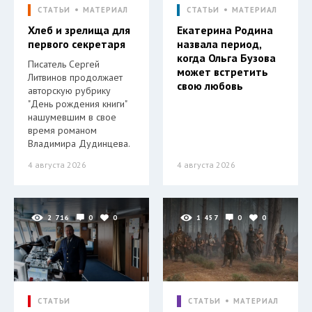
СТАТЬИ
МАТЕРИАЛ
СТАТЬИ
МАТЕРИАЛ
Хлеб и зрелища для
Екатерина Родина
первого секретаря
назвала период,
когда Ольга Бузова
Писатель Сергей
может встретить
Литвинов продолжает
свою любовь
авторскую рубрику
"День рождения книги"
нашумевшим в свое
время романом
Владимира Дудинцева.
4 августа 2026
4 августа 2026
2 716
0
0
1 457
0
0
СТАТЬИ
СТАТЬИ
МАТЕРИАЛ