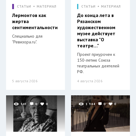
СТАТЬИ
МАТЕРИАЛ
СТАТЬИ
МАТЕРИАЛ
Лермонтов как
До конца лета в
жертва
Рязанском
сентиментальности
художественном
музее действует
Специально для
выставка "О
"Ревизора.ru".
театре…"
Проект приурочен к
150-летию Союза
театральных деятелей
РФ.
5 августа 2026
4 августа 2026
345
0
0
1 944
0
0