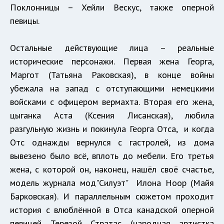
Поклонницы – Хейли Вескус, также оперной
певицы.
Остальные действующие лица – реальные
исторические персонажи. Первая жена Георга,
Маргот (Татьяна Раковская), в конце войны
убежала на запад с отступающими немецкими
войсками с офицером вермахта. Вторая его жена,
цыганка Аста (Ксения Лисанская), любила
разгульную жизнь и покинула Георга Отса, и когда
Отс однажды вернулся с гастролей, из дома
вывезено было всё, вплоть до мебели. Его третья
жена, с которой он, наконец, нашёл своё счастье,
модель журнала мод"Силуэт" Илона Ноор (Майя
Барковская). И параллельным сюжетом проходит
история с влюблённой в Отса канадской оперной
певицей Терезой Стратас (народная артистка