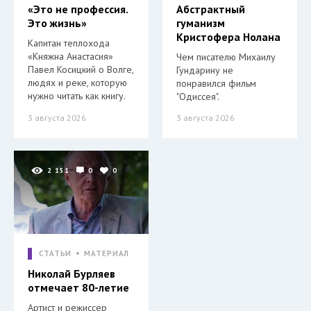
«Это не профессия.
Абстрактный
Это жизнь»
гуманизм
Кристофера Нолана
Капитан теплохода
«Княжна Анастасия»
Чем писателю Михаилу
Павел Косицкий о Волге,
Гундарину не
людях и реке, которую
понравился фильм
нужно читать как книгу.
"Одиссея".
3 августа 2026
3 августа 2026
2 151
0
0
СТАТЬИ
МАТЕРИАЛ
Николай Бурляев
отмечает 80-летие
Артист и режиссер