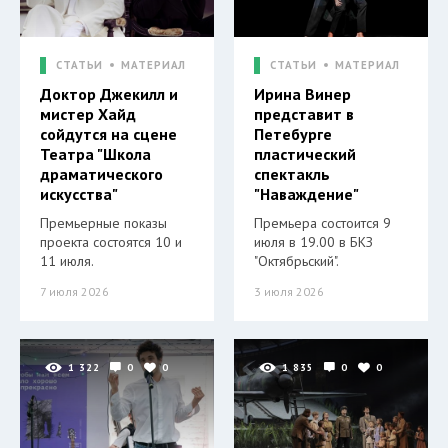
СТАТЬИ
МАТЕРИАЛ
СТАТЬИ
МАТЕРИАЛ
Доктор Джекилл и
Ирина Винер
мистер Хайд
представит в
сойдутся на сцене
Петебурге
Театра "Школа
пластический
драматического
спектакль
искусства"
"Наваждение"
Премьерные показы
Премьера состоится 9
проекта состоятся 10 и
июля в 19.00 в БКЗ
11 июля.
"Октябрьский".
7 июля 2026
3 июля 2026
1 322
0
0
1 835
0
0