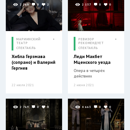
2 269
0
2
2 137
0
0
МАРИИНСКИЙ
РЕВИЗОР
ТЕАТР
РЕКОМЕНДУЕТ
СПЕКТАКЛЬ
СПЕКТАКЛЬ
Хибла Герзмава
Леди Макбет
(сопрано) и Валерий
Мценского уезда
Гергиев
Опера в четырёх
действиях
22 июля 2021
2 июня 2021
2 769
0
0
4 663
0
0