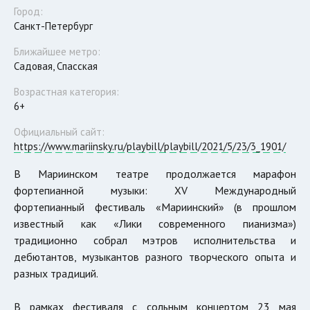
Город:
Санкт-Петербург
Ближайшее метро:
Садовая, Спасская
Возрастная категория:
6+
Официальный сайт:
https://www.mariinsky.ru/playbill/playbill/2021/5/23/3_1901/
В Мариинском театре продолжается марафон
фортепианной музыки: XV Международный
фортепианный фестиваль «Мариинский» (в прошлом
известный как «Лики современного пианизма»)
традиционно собрал мэтров исполнительства и
дебютантов, музыкантов разного творческого опыта и
разных традиций.
В рамках фестиваля с сольным концертом 23 мая