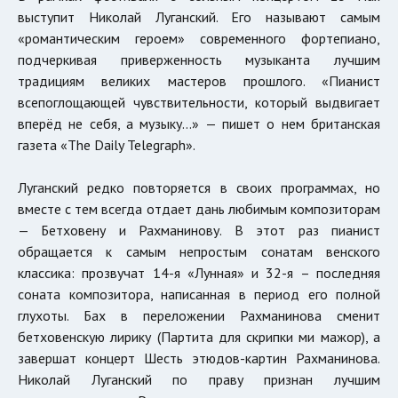
выступит Николай Луганский. Его называют самым
«романтическим героем» современного фортепиано,
подчеркивая приверженность музыканта лучшим
традициям великих мастеров прошлого. «Пианист
всепоглощающей чувствительности, который выдвигает
вперёд не себя, а музыку…» — пишет о нем британская
газета «The Daily Telegraph».
Луганский редко повторяется в своих программах, но
вместе с тем всегда отдает дань любимым композиторам
— Бетховену и Рахманинову. В этот раз пианист
обращается к самым непростым сонатам венского
классика: прозвучат 14-я «Лунная» и 32-я – последняя
соната композитора, написанная в период его полной
глухоты. Бах в переложении Рахманинова сменит
бетховенскую лирику (Партита для скрипки ми мажор), а
завершат концерт Шесть этюдов-картин Рахманинова.
Николай Луганский по праву признан лучшим