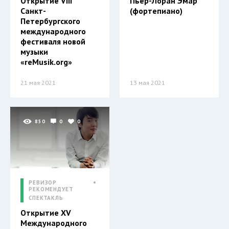
Открытие VIII
Пьер-Лоран Эмар
Санкт-
(фортепиано)
Петербургского
международного
фестиваля новой
музыки
«reMusik.org»
21 мая 2021
13 мая 2021
850
0
0
РЕВИЗОР
РЕКОМЕНДУЕТ
СПЕКТАКЛЬ
Открытие ХV
Международного