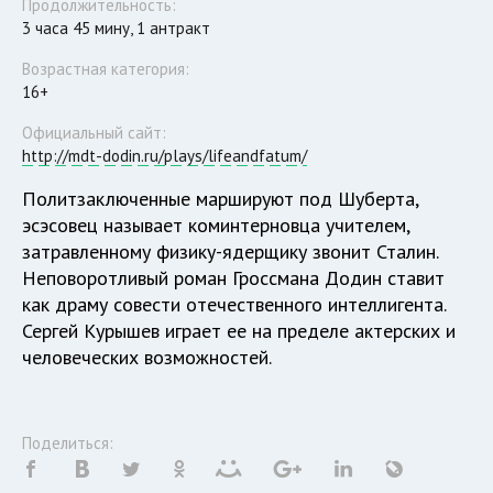
Продолжительность:
3 часа 45 мину, 1 антракт
Возрастная категория:
16+
Официальный сайт:
http://mdt-dodin.ru/plays/lifeandfatum/
Политзаключенные маршируют под Шуберта,
эсэсовец называет коминтерновца учителем,
затравленному физику-ядерщику звонит Сталин.
Неповоротливый роман Гроссмана Додин ставит
как драму совести отечественного интеллигента.
Сергей Курышев играет ее на пределе актерских и
человеческих возможностей.
Поделиться: