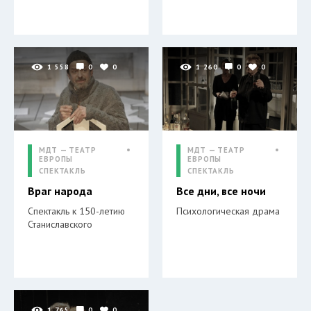
1 558
0
0
1 260
0
0
МДТ — ТЕАТР
МДТ — ТЕАТР
ЕВРОПЫ
ЕВРОПЫ
СПЕКТАКЛЬ
СПЕКТАКЛЬ
Враг народа
Все дни, все ночи
Спектакль к 150-летию
Психологическая драма
Станиславского
1 765
0
0