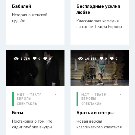
Бабилей
Бесплодные усилия
любви
История о женской
судьбе
Классическая комедия
на сцене Театра Европы
2 750
0
0
10 135
0
0
МДТ — ТЕАТР
МДТ — ТЕАТР
ЕВРОПЫ
ЕВРОПЫ
СПЕКТАКЛЬ
СПЕКТАКЛЬ
Бесы
Братья и сестры
Постановка о том, что
Новая версия
сидит глубоко внутри
классического спектакля