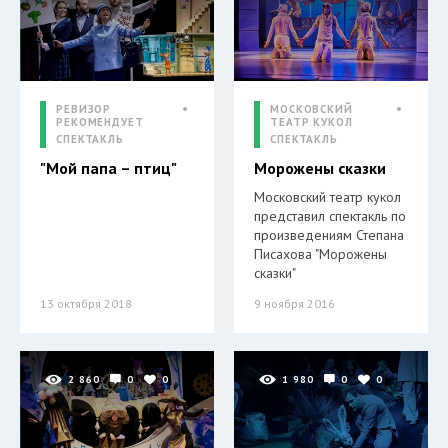
РЕВИЗОР
МОСКОВСКИЙ
РЕКОМЕНДУЕТ
ТЕАТР КУКОЛ
СПЕКТАКЛЬ
СПЕКТАКЛЬ
"Мой папа – птиц"
Морожены сказки
Московский театр кукол
представил спектакль по
произведениям Степана
Писахова "Морожены
сказки"
13 октября 2018
9 ноября 2016
2 860
0
0
1 980
0
0