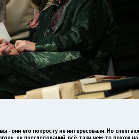
вы - они его попросту не интересовали. Но спектак
огонь, ни преследований, всё-таки чем-то похож на