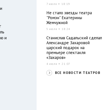
7 июля
18:19
ии
Не стало звезды театра
"Ромэн" Екатерины
Жемчужной
г
5 июля
18:24
ель
лю и
Станислав Садальский сделал
Александре Захаровой
царский подарок на
премьере спектакля
«Захаров»
4 июля
21:07
ВСЕ НОВОСТИ ТЕАТРОВ