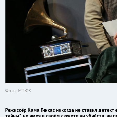
Фото: МТЮЗ
Режиссёр Кама Гинкас никогда не ставил детекти
тайны", не имея в своём сюжете ни убийств, ни п