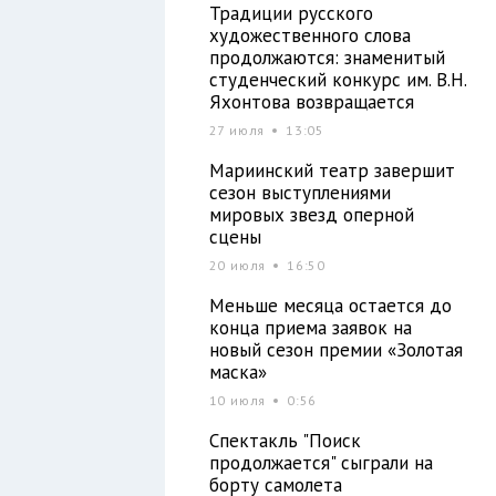
Традиции русского
художественного слова
продолжаются: знаменитый
студенческий конкурс им. В.Н.
Яхонтова возвращается
27 июля
13:05
Мариинский театр завершит
сезон выступлениями
мировых звезд оперной
сцены
20 июля
16:50
Меньше месяца остается до
конца приема заявок на
новый сезон премии «Золотая
маска»
10 июля
0:56
Спектакль "Поиск
продолжается" сыграли на
борту самолета