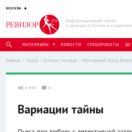
МОСКВА
Информационный портал
о культуре в России и за рубежо
МАТЕРИАЛЫ
НОВОСТИ
СПЕЦПРОЕКТЫ
ДЕ
Главная
Театр
Каталог театров
Московский Театр Юного
8 896
0
Вариации тайны
Пьеса про любовь с детективной зак