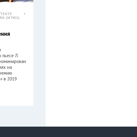
 ТЕАТР
ЛЯ (МТЮЗ)
ения
и
 пьесе Л.
номинирован
иях на
премию
» в 2019