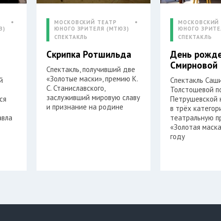
МОСКОВСКИЙ ТЕАТР
МОСКОВСКИЙ
З)
ЮНОГО ЗРИТЕЛЯ (МТЮЗ)
ЮНОГО ЗРИТЕ
СПЕКТАКЛЬ
СПЕКТАКЛЬ
Скрипка Ротшильда
День рожд
Смирновой
Спектакль, получивший две
«Золотые маски», премию К.
й
Спектакль Саш
С. Станиславского,
Толстошевой по
заслуживший мировую славу
ся
Петрушевской 
и признание на родине
в трёх категор
авла
театральную 
«Золотая маска
году