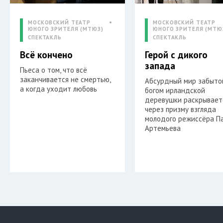
МОСКОВСКИЙ ТЕАТР
МОСКОВСКИЙ ТЕАТР
ЮНОГО ЗРИТЕЛЯ (МТЮЗ)
ЮНОГО ЗРИТЕЛЯ (МТЮ
СПЕКТАКЛЬ
СПЕКТАКЛЬ
Всё кончено
Герой с дикого
запада
Пьеса о том, что всё
заканчивается не смертью,
Абсурдный мир забыто
а когда уходит любовь
богом ирландской
деревушки раскрывает
через призму взгляда
молодого режиссёра П
Артемьева