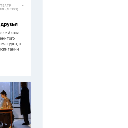
 ТЕАТР
ЛЯ (МТЮЗ)
 друзья
ьесе Алана
менитого
аматурга, о
воспитании