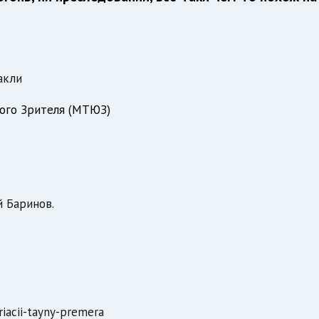
акли
ого Зрителя (МТЮЗ)
й Баринов.
riacii-tayny-premera