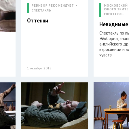
РЕВИЗОР РЕКОМЕНДУЕТ
МОСКОВСКИЙ
ЮНОГО ЗРИТЕ
СПЕКТАКЛЬ
СПЕКТАКЛЬ
Оттенки
Невидимые
Спектакль по п
Эйкборна, зна
английского др
взрослении и 
чувств.
1 октября 2018