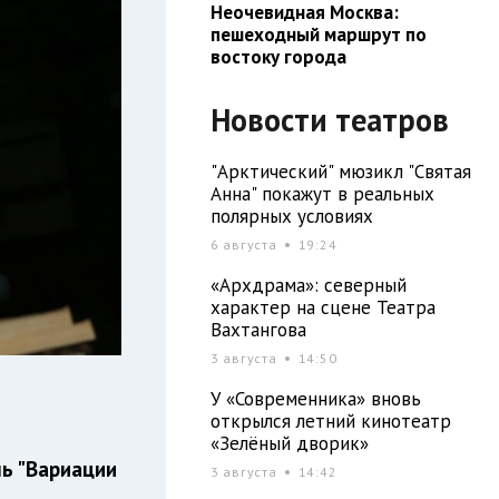
Неочевидная Москва:
пешеходный маршрут по
востоку города
Новости театров
"Арктический" мюзикл "Святая
Анна" покажут в реальных
полярных условиях
6 августа
19:24
«Архдрама»: северный
характер на сцене Театра
Вахтангова
3 августа
14:50
У «Современника» вновь
открылся летний кинотеатр
«Зелёный дворик»
ль "Вариации
3 августа
14:42