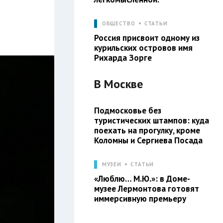
ОБЩЕСТВО
СТАТЬИ
Россия присвоит одному из
курильских островов имя
Рихарда Зорге
В
Москве
Подмосковье без
туристических штампов: куда
поехать на прогулку, кроме
Коломны и Сергиева Посада
МУЗЕИ
СТАТЬИ
«Люблю… М.Ю.»: в Доме-
музее Лермонтова готовят
иммерсивную премьеру