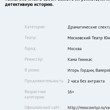
детективную историю.
Категория:
Драматические спект
Театр:
Московский Театр Юн
Город:
Москва
Режиссёр:
Кама Гиинкас
В ролях:
Игорь Гордин, Валери
Продолжительность:
2 часа без антракта
Возрастная
16+
категория:
Официальный сайт:
http://moscowtyz.ru/va