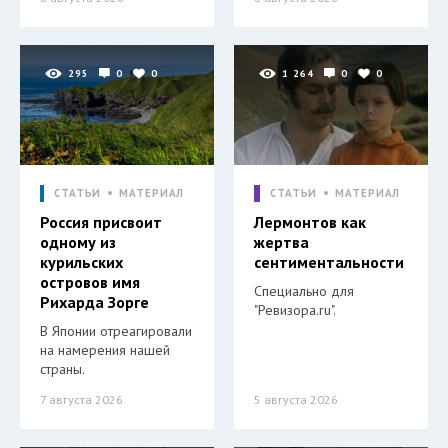
295
0
0
1 264
0
0
СТАТЬИ
МАТЕРИАЛ
СТАТЬИ
МАТЕРИАЛ
Россия присвоит
Лермонтов как
одному из
жертва
курильских
сентиментальности
островов имя
Специально для
Рихарда Зорге
"Ревизора.ru".
В Японии отреагировали
на намерения нашей
страны.
7 августа 2026
5 августа 2026