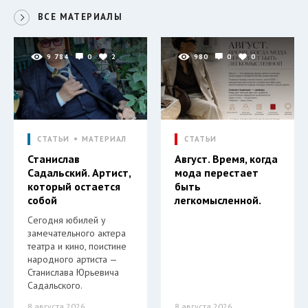
ВСЕ МАТЕРИАЛЫ
9 784
0
2
980
0
0
СТАТЬИ
МАТЕРИАЛ
СТАТЬИ
Станислав
Август. Время, когда
Садальский. Артист,
мода перестает
который остается
быть
собой
легкомысленной.
Сегодня юбилей у
замечательного актера
театра и кино, поистине
народного артиста —
Станислава Юрьевича
Садальского.
8 августа 2026
8 августа 2026