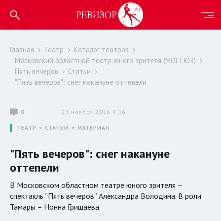
Главная
Театр
Каталог театров
Московский областной театр юного зрителя (МОГТЮЗ)
Пять вечеров
Статьи
"Пять вечеров": снег накануне оттепели
0
23 ноября 2016 9:16
ТЕАТР
СТАТЬИ
МАТЕРИАЛ
"Пять вечеров": снег накануне
оттепели
В Московском областном театре юного зрителя –
спектакль “Пять вечеров” Александра Володина. В роли
Тамары – Нонна Гришаева.