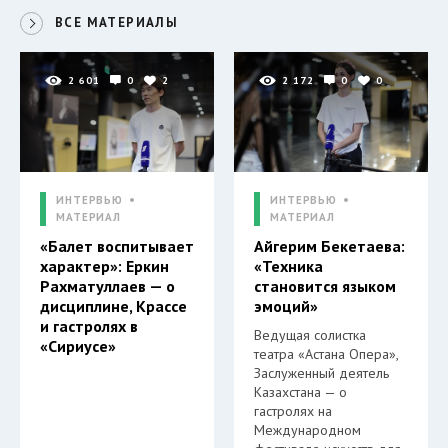
ВСЕ МАТЕРИАЛЫ
2 601
0
2
2 172
0
0
ИНТЕРВЬЮ
ИНТЕРВЬЮ
МАТЕРИАЛ
МАТЕРИАЛ
«Балет воспитывает
Айгерим Бекетаева:
характер»: Еркин
«Техника
Рахматуллаев — о
становится языком
дисциплине, Крассе
эмоций»
и гастролях в
Ведущая солистка
«Сириусе»
театра «Астана Опера»,
Заслуженный деятель
Казахстана — о
гастролях на
Международном