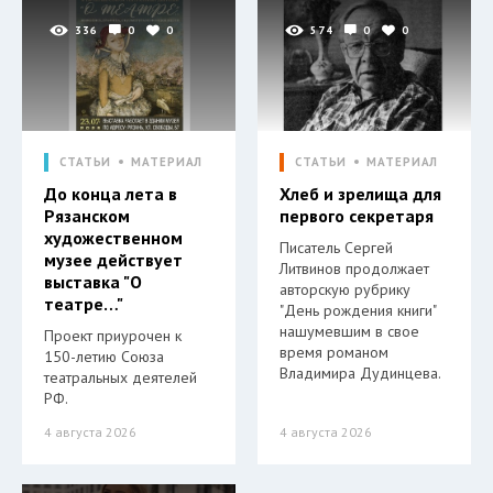
336
0
0
574
0
0
СТАТЬИ
МАТЕРИАЛ
СТАТЬИ
МАТЕРИАЛ
До конца лета в
Хлеб и зрелища для
Рязанском
первого секретаря
художественном
Писатель Сергей
музее действует
Литвинов продолжает
выставка "О
авторскую рубрику
театре…"
"День рождения книги"
нашумевшим в свое
Проект приурочен к
время романом
150-летию Союза
Владимира Дудинцева.
театральных деятелей
РФ.
4 августа 2026
4 августа 2026