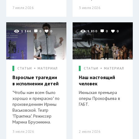
7 июля 2026
3 июля 2026
1 344
0
0
1 850
0
0
СТАТЬИ
МАТЕРИАЛ
СТАТЬИ
МАТЕРИАЛ
Взрослые трагедии
Наш настоящий
в исполнении детей
человек
"Чтобы нам всем было
Июньская премьера
хорошо и прекрасно" по
оперы Прокофьева в
произведениям Ирины
ГАБТ.
Васьковской. Театр
"Практика". Режиссер
Марина Брусникина.
3 июля 2026
2 июля 2026