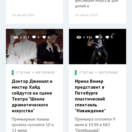
фестивале искусств для
детей и
16 июля 2026
16 июля 2026
1 151
0
0
1 396
0
0
СТАТЬИ
МАТЕРИАЛ
СТАТЬИ
МАТЕРИАЛ
Доктор Джекилл и
Ирина Винер
мистер Хайд
представит в
сойдутся на сцене
Петебурге
Театра "Школа
пластический
драматического
спектакль
искусства"
"Наваждение"
Премьерные показы
Премьера состоится 9
проекта состоятся 10 и
июля в 19.00 в БКЗ
11 июля.
"Октябрьский".