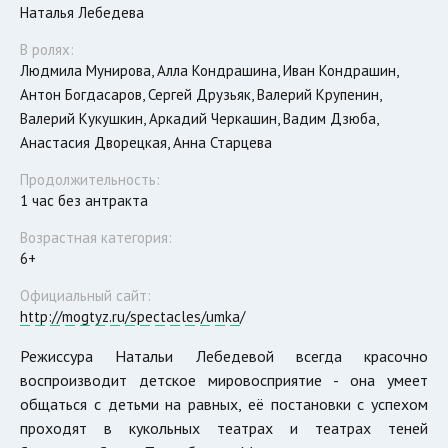
Наталья Лебедева
В ролях:
Людмила Мунирова, Алла Кондрашина, Иван Кондрашин,
Антон Богдасаров, Сергей Друзьяк, Валерий Крупенин,
Валерий Кукушкин, Аркадий Черкашин, Вадим Дзюба,
Анастасия Дворецкая, Анна Старцева
Продолжительность:
1 час без антракта
Возрастная категория:
6+
Официальный сайт:
http://mogtyz.ru/spectacles/umka/
Режиссура Натальи Лебедевой всегда красочно
воспроизводит детское мировосприятие - она умеет
общаться с детьми на равных, её постановки с успехом
проходят в кукольных театрах и театрах теней