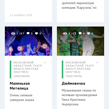
зрителей лирическую
комедию "Карусель" по
11 октября 2018
2 287
0
0
3 113
0
0
МОСКОВСКИЙ
МОСКОВСКИЙ
ОБЛАСТНОЙ ТЕАТР
ОБЛАСТНОЙ ТЕАТР
ЮНОГО ЗРИТЕЛЯ
ЮНОГО ЗРИТЕЛЯ
(МОГТЮЗ)
(МОГТЮЗ)
СПЕКТАКЛЬ
СПЕКТАКЛЬ
Маленькая
Дюймовочка
Метелица
Музыкальная сказка по
мотивам произведения
Очень снежная
Ганса Кристиана
северная сказка
Андерсена