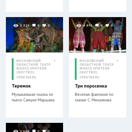
2 329
0
0
4 895
0
0
МОСКОВСКИЙ
МОСКОВСКИЙ
ОБЛАСТНОЙ ТЕАТР
ОБЛАСТНОЙ ТЕАТР
ЮНОГО ЗРИТЕЛЯ
ЮНОГО ЗРИТЕЛЯ
(МОГТЮЗ)
(МОГТЮЗ)
СПЕКТАКЛЬ
СПЕКТАКЛЬ
Теремок
Три поросенка
Музыкальная сказка по
Веселая фантазия по
пьесе Самуил Маршака
сказке С. Михалкова
1 504
0
0