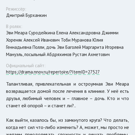
Режиссёр:
Дмитрий Бурханкин
В ролях:
Эви Меара Суродейкина Елена Александровна Джимми
Хореняк Алексей Иванович Тоби Муранова Юлия
Геннадьевна Полли, дочь Эви Баголей Маргарита Игоревна
Мануэль, посыльный Абдряхимов Рустам Ахметович
Официальный сайт:
https://drama.nnov.ru/repertoire/?ItemID=27527
Талантливая, привлекательная и остроумная Эви Меара
возвращается домой после лечения в клинике. У неё есть
друзья, любимый человек и – главное – дочь. Кто и что
станет ей опорой – и станет ли?..
Как выйти, казалось бы, из замкнутого круга? Что делать,
когда нет сил что-либо изменить? А, может, мы просто не
желаем преодолевать сложности и решать проблемы,