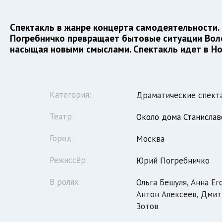
Спектакль в жанре концерта самодеятельности.
Погребничко превращает бытовые ситуации Вол
насыщая новыми смыслами. Спектакль идет в Но
Категория:
Драматические спект
Театр:
Около дома Станислав
Город:
Москва
Режиссёр:
Юрий Погребничко
В ролях:
Ольга Бешуля, Анна Ег
Антон Алексеев, Дмит
Зотов