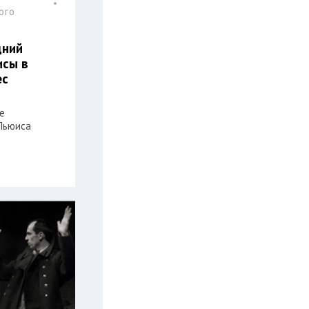
ОГО
дний
исы в
ес
е
Льюиса