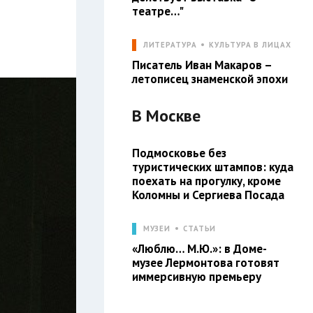
театре…"
ЛИТЕРАТУРА
КУЛЬТУРА В ЛИЦАХ
Писатель Иван Макаров –
летописец знаменской эпохи
В
Москве
Подмосковье без
туристических штампов: куда
поехать на прогулку, кроме
Коломны и Сергиева Посада
МУЗЕИ
СТАТЬИ
«Люблю… М.Ю.»: в Доме-
музее Лермонтова готовят
иммерсивную премьеру