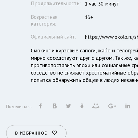
Продолжительность:
1 час 30 минут
Возрастная
16+
категория:
Официальный сайт:
https://www.okolo.ru/s
Смокинг и кирзовые сапоги, жабо и телогре
мирно соседствуют друг с другом, Так же, 
противопоставить эпохи или социальные сре
соседство не снижает хрестоматийные образ
попытка обнаружить общее в людях независи
Поделиться:
В ИЗБРАННОЕ