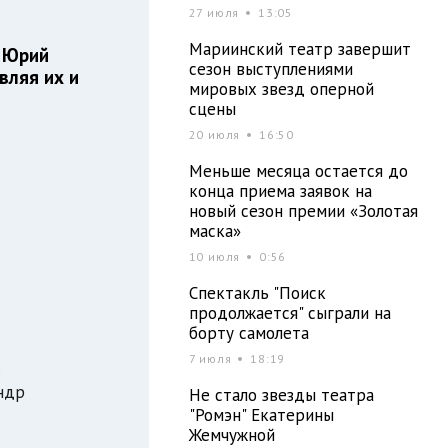
27 июля
13:05
Мариинский театр завершит
р Юрий
сезон выступлениями
вляя их и
мировых звезд оперной
сцены
20 июля
16:50
Меньше месяца остается до
конца приема заявок на
новый сезон премии «Золотая
маска»
10 июля
0:56
Спектакль "Поиск
продолжается" сыграли на
борту самолета
7 июля
18:19
ндр
Не стало звезды театра
"Ромэн" Екатерины
Жемчужной