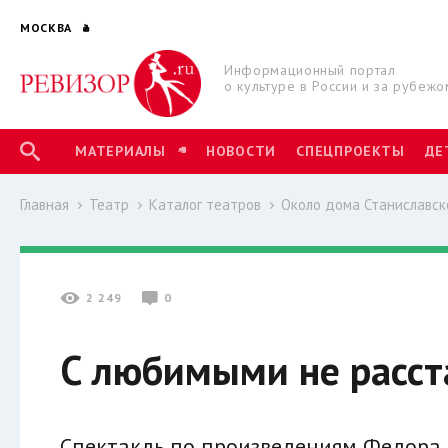
МОСКВА
Информационный портал
о культуре в России и за рубежо
МАТЕРИАЛЫ
НОВОСТИ
СПЕЦПРОЕКТЫ
ДЕ
Главная
Театр
Каталог театров
Около дома Станиславск
2 249
0
С любимыми не расст
Спектакль по произведениям Федора 