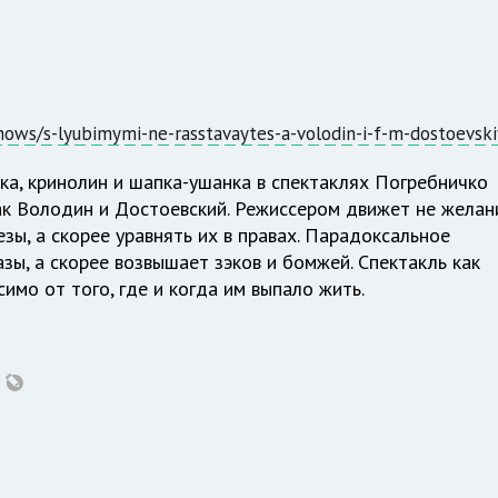
hows/s-lyubimymi-ne-rasstavaytes-a-volodin-i-f-m-dostoevski
йка, кринолин и шапка-ушанка в спектаклях Погребничко
как Володин и Достоевский. Режиссером движет не желан
зы, а скорее уравнять их в правах. Парадоксальное
ы, а скорее возвышает зэков и бомжей. Спектакль как
мо от того, где и когда им выпало жить.