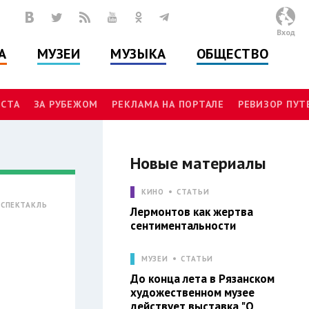
Вход
А
МУЗЕИ
МУЗЫКА
ОБЩЕСТВО
СТА
ЗА РУБЕЖОМ
РЕКЛАМА НА ПОРТАЛЕ
РЕВИЗОР ПУ
Новые материалы
КИНО
СТАТЬИ
СПЕКТАКЛЬ
Лермонтов как жертва
сентиментальности
МУЗЕИ
СТАТЬИ
До конца лета в Рязанском
художественном музее
действует выставка "О