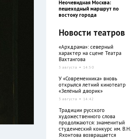
Неочевидная Москва:
пешеходный маршрут по
востоку города
Новости театров
«Архдрама»: северный
характер на сцене Театра
Вахтангова
3 августа
14:50
У «Современника» вновь
открылся летний кинотеатр
«Зелёный дворик»
3 августа
14:42
Традиции русского
художественного слова
продолжаются: знаменитый
студенческий конкурс им. В.Н.
Яхонтова возвращается