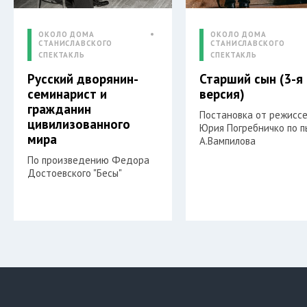
ОКОЛО ДОМА
ОКОЛО ДОМА
СТАНИСЛАВСКОГО
СТАНИСЛАВСКОГО
СПЕКТАКЛЬ
СПЕКТАКЛЬ
Русский дворянин-
Старший сын (3-я
семинарист и
версия)
гражданин
Постановка от режисс
цивилизованного
Юрия Погребничко по п
мира
А.Вампилова
По произведению Федора
Достоевского "Бесы"