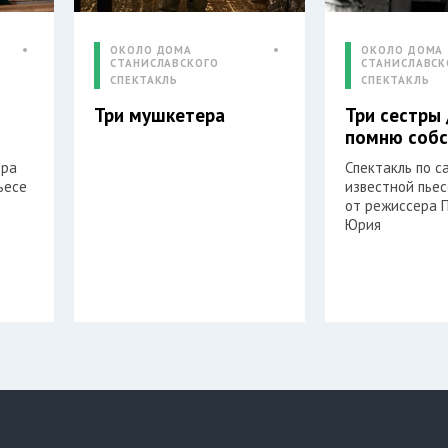
ОКОЛО ДОМА
ОКОЛО ДОМА
СТАНИСЛАВСКОГО
СТАНИСЛАВСК
СПЕКТАКЛЬ
СПЕКТАКЛЬ
Три мушкетера
Три сестры 
помню соб
ера
Спектакль по с
ьесе
известной пьес
от режиссера 
Юрия