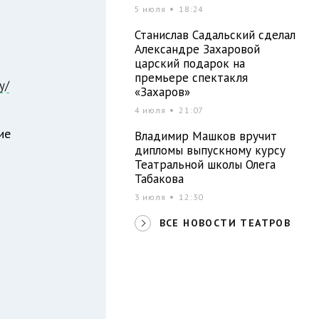
5 июля
18:24
Станислав Садальский сделал
Александре Захаровой
царский подарок на
премьере спектакля
y/
«Захаров»
4 июля
21:07
ие
Владимир Машков вручит
дипломы выпускному курсу
Театральной школы Олега
Табакова
3 июля
12:30
ВСЕ НОВОСТИ ТЕАТРОВ