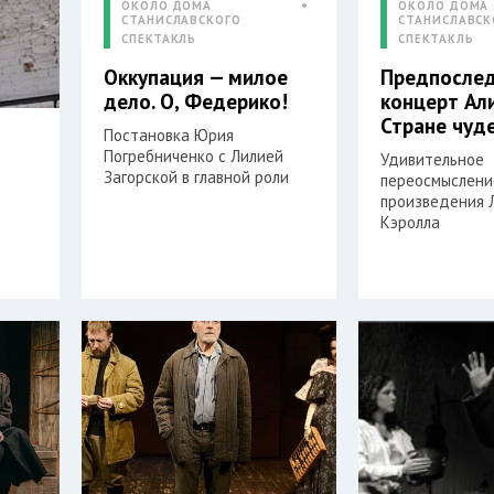
ОКОЛО ДОМА
ОКОЛО ДОМА
СТАНИСЛАВСКОГО
СТАНИСЛАВСК
СПЕКТАКЛЬ
СПЕКТАКЛЬ
Оккупация — милое
Предпосле
дело. О, Федерико!
концерт Ал
Стране чуд
Постановка Юрия
Погребниченко с Лилией
Удивительное
Загорской в главной роли
переосмыслени
произведения 
Кэролла