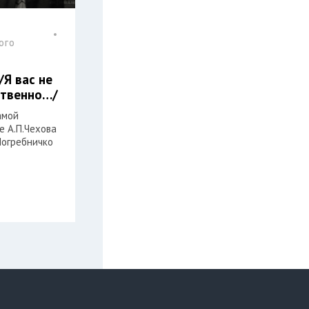
ОГО
/Я вас не
ственно…/
амой
е А.П.Чехова
Погребничко