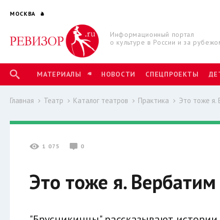
МОСКВА
Информационный портал
о культуре в России и за рубежо
МАТЕРИАЛЫ
НОВОСТИ
СПЕЦПРОЕКТЫ
ДЕ
Главная
Театр
Каталог театров
Практика
Это тоже я.
1 075
0
Это тоже я. Вербатим
"Брусникинцы" рассказывают истории