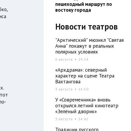
пешеходный маршрут по
бко,
востоку города
иса
Новости театров
"Арктический" мюзикл "Святая
Анна" покажут в реальных
полярных условиях
6 августа
19:24
«Архдрама»: северный
характер на сцене Театра
Вахтангова
х.
3 августа
14:50
Этот
У «Современника» вновь
по-
открылся летний кинотеатр
«Зелёный дворик»
3 августа
14:42
Традиции русского