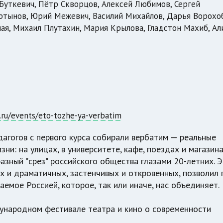
 Буткевич, Пётр Скворцов, Алексей Любимов, Сергей
ртынов, Юрий Межевич, Василий Михайлов, Дарья Ворохо
ая, Михаил Плутахин, Мария Крылова, Гладстон Махиб, Ал
e.ru/events/eto-tozhe-ya-verbatim
гогов с первого курса собирали вербатим — реальные
ни: на улицах, в университете, кафе, поездах и магазина
зный "срез" российского общества глазами 20-летних. 
х и драматичных, застенчивых и откровенных, позволил 
аемое Россией, которое, так или иначе, нас объединяет.
ународном фестивале театра и кино о современности