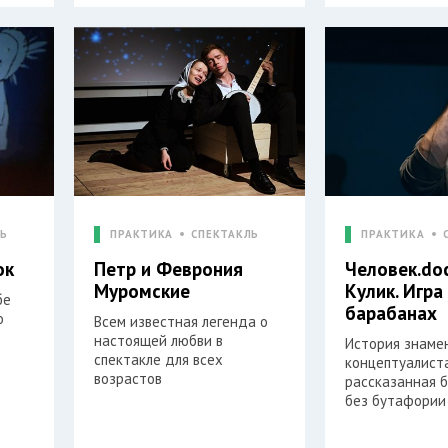
ЛЬ
ПРАКТИКА
СПЕКТАКЛЬ
ПРАКТИКА
ок
Петр и Феврония
Человек.doc
Муромские
Кулик. Игра
бе
барабанах
о
Всем известная легенда о
настоящей любви в
История знаме
спектакле для всех
концептуалиста
возрастов
рассказанная б
без бутафории