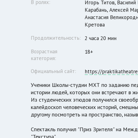
В ролях:
Игорь Титов, Василий
Карабань, Алексей Ма
Анастасия Великородн
Кретова
Продолжительность:
2 часа 20 мин
Возрастная
18+
категория:
Официальный сайт:
https://praktikatheatr
Ученики Школы-студии МХТ по заданию педа
истории людей, которых они встречают в жиз
Из студенческих этюдов получился своеобра
калейдоскоп человеческих историй, смешны
другому посмотреть на пространство, назыв
Спектакль получил "Приз Зрителя" на Межд
"Текстура".