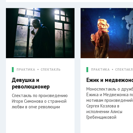
ПРАКТИКА
СПЕКТАКЛЬ
ПРАКТИКА
СПЕКТАК
Девушка и
Ежик и медвежон
революционер
Моноспектакль о друж
Ёжика и Медвежонка п
Спектакль по произведению
мотивам произведений
Игоря Симонова о странной
Сергея Козлова в
любви в огне революции
исполнении Алисы
Гребенщиковой