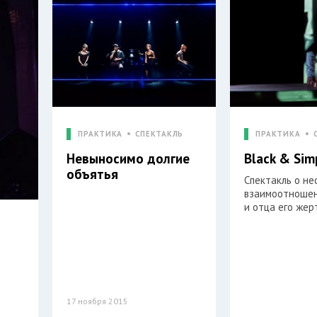
ПРАКТИКА
СПЕКТАКЛЬ
ПРАКТИКА
Невыносимо долгие
Black & Si
объятья
Спектакль о н
взаимоотношен
и отца его жер
17 ноября 2015