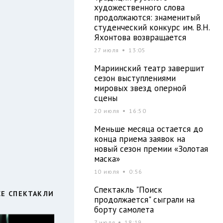
художественного слова
продолжаются: знаменитый
студенческий конкурс им. В.Н.
Яхонтова возвращается
27 июля
13:05
Мариинский театр завершит
сезон выступлениями
мировых звезд оперной
сцены
20 июля
16:50
Меньше месяца остается до
конца приема заявок на
новый сезон премии «Золотая
маска»
10 июля
0:56
Спектакль "Поиск
СЕ СПЕКТАКЛИ
продолжается" сыграли на
борту самолета
7 июля
18:19