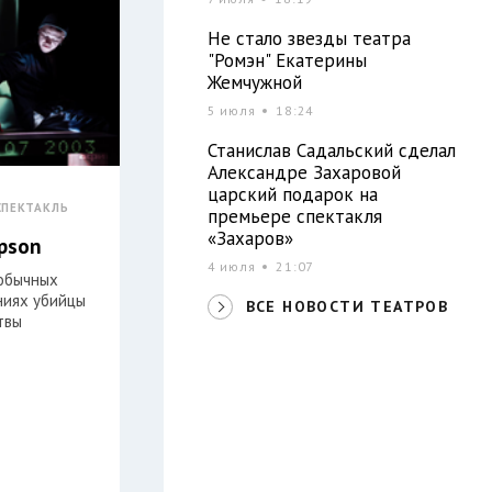
Не стало звезды театра
"Ромэн" Екатерины
Жемчужной
5 июля
18:24
Станислав Садальский сделал
Александре Захаровой
царский подарок на
СПЕКТАКЛЬ
премьере спектакля
«Захаров»
mpson
4 июля
21:07
еобычных
иях убийцы
ВСЕ НОВОСТИ ТЕАТРОВ
твы