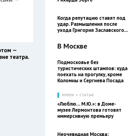
Когда репутацию ставят под
удар. Размышления после
ухода Григория Заславского...
В
Москве
ртом —
ене театра.
Подмосковье без
туристических штампов: куда
поехать на прогулку, кроме
Коломны и Сергиева Посада
МУЗЕИ
СТАТЬИ
«Люблю… М.Ю.»: в Доме-
музее Лермонтова готовят
иммерсивную премьеру
Неочевидная Москва: