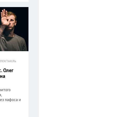
СПЕКТАКЛЬ
. Олег
 на
нитого
,
ез пафоса и