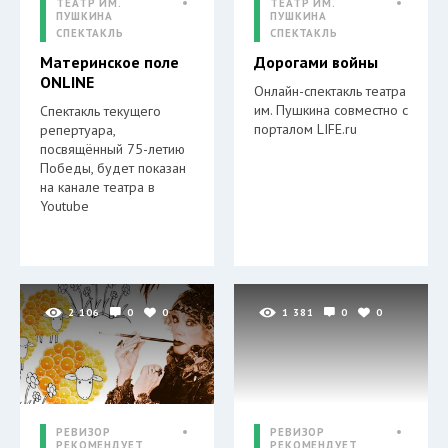
ТЕАТР ИМ.
ТЕАТР ИМ.
ПУШКИНА
ПУШКИНА
СПЕКТАКЛЬ
СПЕКТАКЛЬ
Материнское поле
Дорогами войны
ONLINE
Онлайн-спектакль театра
им. Пушкина совместно с
Спектакль текущего
порталом LIFE.ru
репертуара,
посвящённый 75-летию
Победы, будет показан
на канале театра в
Youtube
2 106
0
0
1 381
0
0
РЕВИЗОР
РЕВИЗОР
РЕКОМЕНДУЕТ
РЕКОМЕНДУЕТ