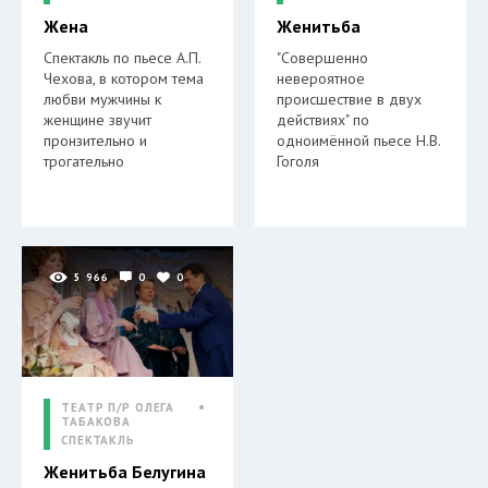
Жена
Женитьба
Спектакль по пьесе А.П.
"Совершенно
Чехова, в котором тема
невероятное
любви мужчины к
происшествие в двух
женщине звучит
действиях" по
пронзительно и
одноимённой пьесе Н.В.
трогательно
Гоголя
5 966
0
0
ТЕАТР П/Р ОЛЕГА
ТАБАКОВА
СПЕКТАКЛЬ
Женитьба Белугина