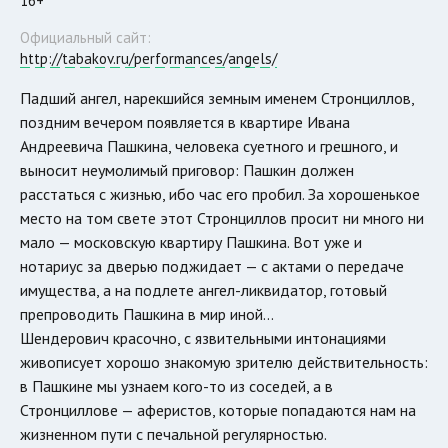
16+
Официальный сайт:
http://tabakov.ru/performances/angels/
Падший ангел, нарекшийся земным именем Стронциллов,
поздним вечером появляется в квартире Ивана
Андреевича Пашкина, человека суетного и грешного, и
выносит неумолимый приговор: Пашкин должен
расстаться с жизнью, ибо час его пробил. За хорошенькое
место на том свете этот Стронциллов просит ни много ни
мало — московскую квартиру Пашкина. Вот уже и
нотариус за дверью поджидает — с актами о передаче
имущества, а на подлете ангел-ликвидатор, готовый
препроводить Пашкина в мир иной…
Шендерович красочно, с язвительными интонациями
живописует хорошо знакомую зрителю действительность:
в Пашкине мы узнаем кого-то из соседей, а в
Стронциллове — аферистов, которые попадаются нам на
жизненном пути с печальной регулярностью.