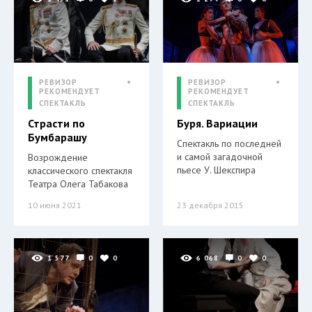
РЕВИЗОР
РЕВИЗОР
РЕКОМЕНДУЕТ
РЕКОМЕНДУЕТ
СПЕКТАКЛЬ
СПЕКТАКЛЬ
Страсти по
Буря. Вариации
Бумбарашу
Спектакль по последней
и самой загадочной
Возрождение
пьесе У. Шекспира
классического спектакля
Театра Олега Табакова
10 июня 2021
23 декабря 2015
1 577
0
0
6 068
0
0