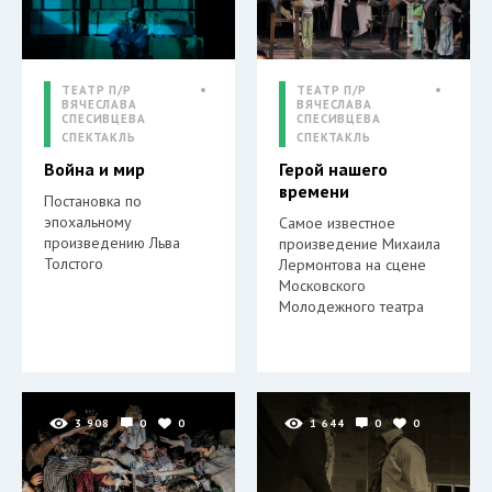
ТЕАТР П/Р
ТЕАТР П/Р
ВЯЧЕСЛАВА
ВЯЧЕСЛАВА
СПЕСИВЦЕВА
СПЕСИВЦЕВА
СПЕКТАКЛЬ
СПЕКТАКЛЬ
Война и мир
Герой нашего
времени
Постановка по
эпохальному
Самое известное
произведению Льва
произведение Михаила
Толстого
Лермонтова на сцене
Московского
Молодежного театра
3 908
0
0
1 644
0
0