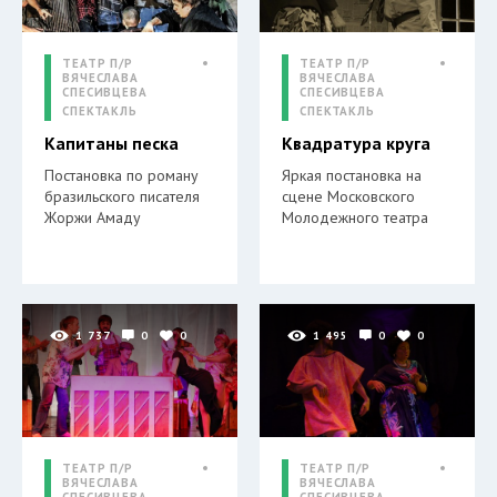
ТЕАТР П/Р
ТЕАТР П/Р
ВЯЧЕСЛАВА
ВЯЧЕСЛАВА
СПЕСИВЦЕВА
СПЕСИВЦЕВА
СПЕКТАКЛЬ
СПЕКТАКЛЬ
Капитаны песка
Квадратура круга
Постановка по роману
Яркая постановка на
бразильского писателя
сцене Московского
Жоржи Амаду
Молодежного театра
1 737
0
0
1 495
0
0
ТЕАТР П/Р
ТЕАТР П/Р
ВЯЧЕСЛАВА
ВЯЧЕСЛАВА
СПЕСИВЦЕВА
СПЕСИВЦЕВА