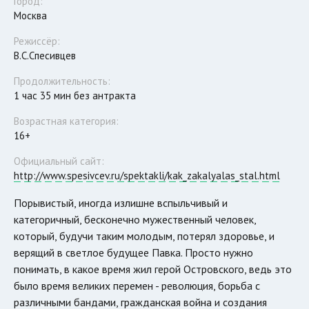
Город:
Москва
Режиссёр:
В.С.Спесивцев
Продолжительность:
1 час 35 мин без антракта
Возрастная категория:
16+
Официальный сайт:
http://www.spesivcev.ru/spektakli/kak_zakalyalas_stal.html
Порывистый, иногда излишне вспыльчивый и
категоричный, бесконечно мужественный человек,
который, будучи таким молодым, потерял здоровье, и
верящий в светлое будущее Павка. Просто нужно
понимать, в какое время жил герой Островского, ведь это
было время великих перемен - революция, борьба с
различными бандами, гражданская война и создания