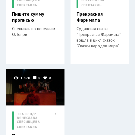
СПЕКТАКЛЬ
СПЕКТАКЛЬ
Пишите сумму
Прекрасная
прописью
Фаримата
Спектакль по новеллам
Суданская сказка
О. Генри
"Прекрасная Фаримата"
вошла в цикл сказок
"Сказки народов мира"
1 478
0
0
ТЕАТР П/Р
ВЯЧЕСЛАВА
СПЕСИВЦЕВА
СПЕКТАКЛЬ