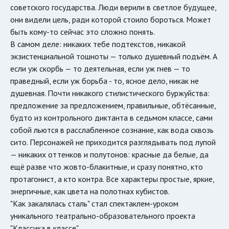
советского государства. Люди верили в светлое будущее,
они видели цель, ради которой стоило бороться. Может
быть кому-то сейчас это сложно понять.
В самом деле: никаких тебе подтекстов, никакой
экзистенциальной тошноты — только душевный подъём. А
если уж скорбь — то деятельная, если уж гнев — то
праведный, если уж борьба - то, ясное дело, никак не
душевная. Почти никакого стилистического буржуйства:
предложение за предложением, правильные, обтёсанные,
будто из контрольного диктанта в седьмом классе, сами
собой льются в расслабленное сознание, как вода сквозь
сито. Персонажей не приходится разглядывать под лупой
— никаких оттенков и полутонов: красные да белые, да
ещё разве что жовто-блакитные, и сразу понятно, кто
протагонист, а кто контра. Все характеры простые, яркие,
энергичные, как цвета на полотнах кубистов.
"Как закалялась сталь" стал спектаклем-уроком
уникального театрально-образовательного проекта
"Классика в классе".