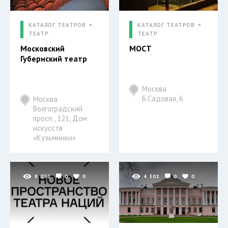
КАТАЛОГ ТЕАТРОВ
КАТАЛОГ ТЕАТРОВ
ТЕАТР
ТЕАТР
Московский
МОСТ
Губернский театр
Москва
Б.Садовая, 6
Москва
Волгоградский
просп., 121, Дом
искусств
«Кузьминки»
8 092
0
0
4 301
0
0