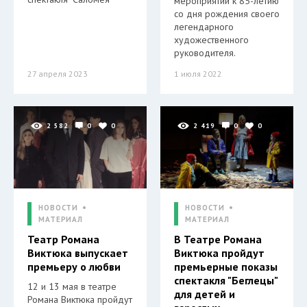
мероприятий к 85-летию
со дня рождения своего
легендарного
художественного
руководителя.
27 апреля 2023
1 июля 2022
2 582
0
0
2 419
0
0
НОВОСТИ
НОВОСТИ
МАТЕРИАЛ
МАТЕРИАЛ
Театр Романа
В Театре Романа
Виктюка выпускает
Виктюка пройдут
премьеру о любви
премьерные показы
спектакля "Беглецы"
12 и 13 мая в театре
для детей и
Романа Виктюка пройдут