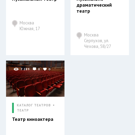
драматический
театр
Москва
Южная, 17
Москва
Серпухов, ул.
Чехова, 58/27
7 289
0
0
КАТАЛОГ ТЕАТРОВ
ТЕАТР
Театр киноактера