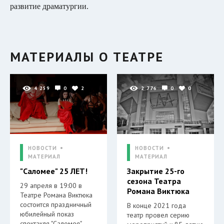
развитие драматургии.
МАТЕРИАЛЫ О ТЕАТРЕ
4 259
0
2
2 776
0
0
НОВОСТИ
НОВОСТИ
МАТЕРИАЛ
МАТЕРИАЛ
"Саломее" 25 ЛЕТ!
Закрытие 25-го
сезона Театра
29 апреля в 19:00 в
Романа Виктюка
Театре Романа Виктюка
состоится праздничный
В конце 2021 года
юбилейный показ
театр провел серию
спектакля "Саломея"