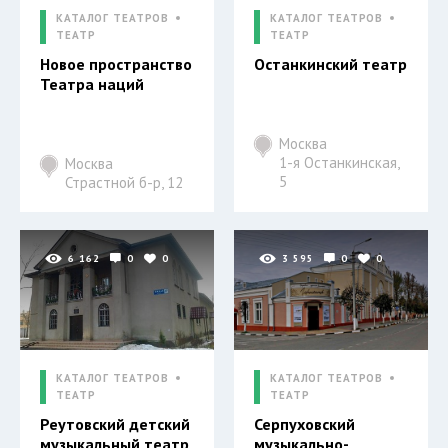
КАТАЛОГ ТЕАТРОВ
КАТАЛОГ ТЕАТРОВ
ТЕАТР
ТЕАТР
Новое пространство
Останкинский театр
Театра наций
Москва
1-я Останкинская,
Москва
5
Страстной б-р, 12
6 162
0
0
3 595
0
0
КАТАЛОГ ТЕАТРОВ
КАТАЛОГ ТЕАТРОВ
ТЕАТР
ТЕАТР
Реутовский детский
Серпуховский
музыкальный театр
музыкально-