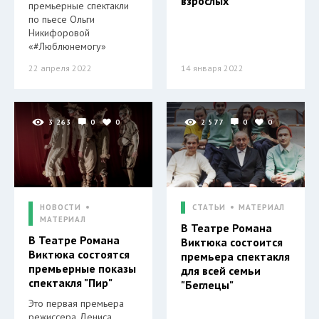
взрослых
премьерные спектакли
по пьесе Ольги
Никифоровой
«#Люблюнемогу»
22 апреля 2022
14 января 2022
3 263
0
0
2 577
0
0
НОВОСТИ
СТАТЬИ
МАТЕРИАЛ
МАТЕРИАЛ
В Театре Романа
В Театре Романа
Виктюка состоится
Виктюка состоятся
премьера спектакля
премьерные показы
для всей семьи
спектакля "Пир"
"Беглецы"
Это первая премьера
режиссера Дениса