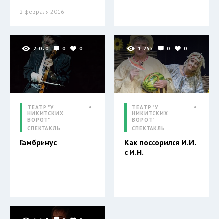
2 февраля 2016
2 020
0
0
1 755
0
0
ТЕАТР "У
ТЕАТР "У
НИКИТСКИХ
НИКИТСКИХ
ВОРОТ"
ВОРОТ"
СПЕКТАКЛЬ
СПЕКТАКЛЬ
Гамбринус
Как поссорился И.И.
с И.Н.