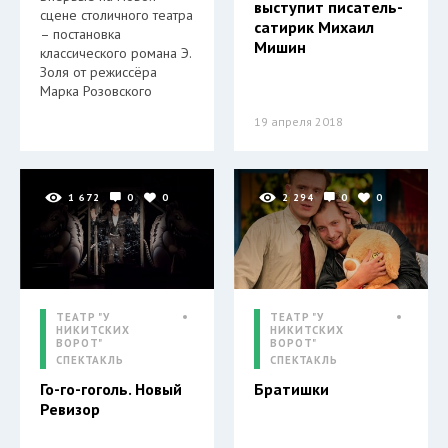
выступит писатель-
сцене столичного театра
сатирик Михаил
– постановка
Мишин
классического романа Э.
Золя от режиссёра
Марка Розовского
19 апреля 2018
1 672
0
0
2 294
0
0
ТЕАТР "У
ТЕАТР "У
НИКИТСКИХ
НИКИТСКИХ
ВОРОТ"
ВОРОТ"
СПЕКТАКЛЬ
СПЕКТАКЛЬ
Го-го-гоголь. Новый
Братишки
Ревизор