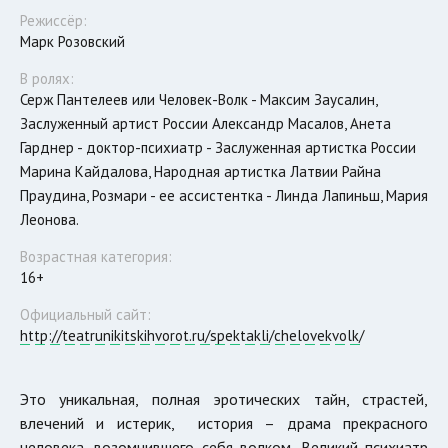
Режиссёр:
Марк Розовский
В ролях:
Серж Пантелеев или Человек-Волк - Максим Заусалин,
Заслуженный артист России Александр Масалов, Анета
Гарднер - доктор-психиатр - Заслуженная артистка России
Марина Кайдалова, Народная артистка Латвии Райна
Праудина, Розмари - ее ассистентка - Линда Лапиньш, Мария
Леонова.
Возрастная категория:
16+
Официальный сайт:
http://teatrunikitskihvorot.ru/spektakli/chelovekvolk/
Это уникальная, полная эротических тайн, страстей,
влечений и истерик, история – драма прекрасного
человека, возомнившего себя волком. Великий психиатр