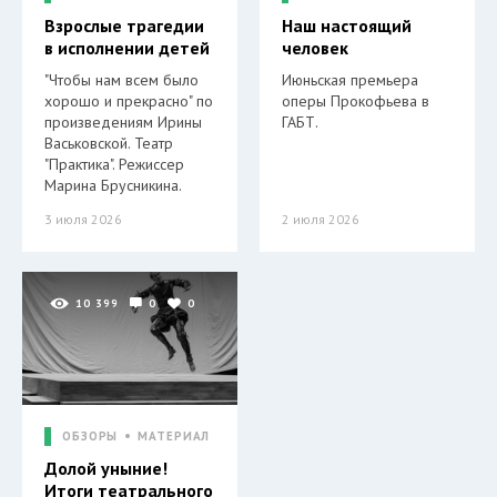
Взрослые трагедии
Наш настоящий
в исполнении детей
человек
"Чтобы нам всем было
Июньская премьера
хорошо и прекрасно" по
оперы Прокофьева в
произведениям Ирины
ГАБТ.
Васьковской. Театр
"Практика". Режиссер
Марина Брусникина.
3 июля 2026
2 июля 2026
10 399
0
0
ОБЗОРЫ
МАТЕРИАЛ
Долой уныние!
Итоги театрального