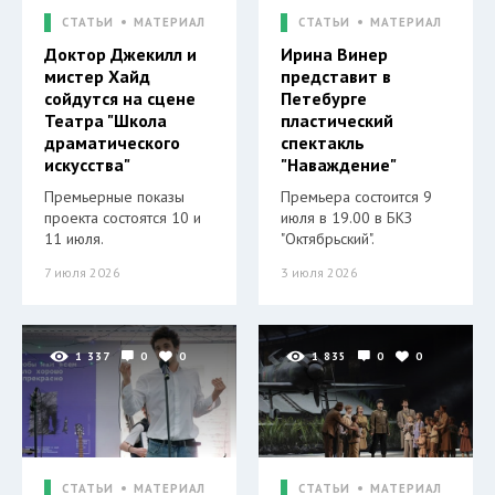
СТАТЬИ
МАТЕРИАЛ
СТАТЬИ
МАТЕРИАЛ
Доктор Джекилл и
Ирина Винер
мистер Хайд
представит в
сойдутся на сцене
Петебурге
Театра "Школа
пластический
драматического
спектакль
искусства"
"Наваждение"
Премьерные показы
Премьера состоится 9
проекта состоятся 10 и
июля в 19.00 в БКЗ
11 июля.
"Октябрьский".
7 июля 2026
3 июля 2026
1 337
0
0
1 835
0
0
СТАТЬИ
МАТЕРИАЛ
СТАТЬИ
МАТЕРИАЛ