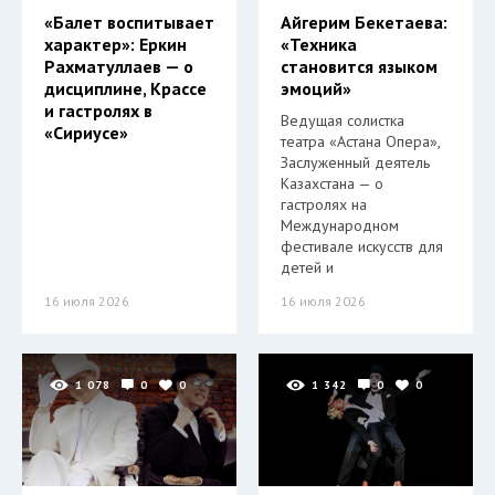
«Балет воспитывает
Айгерим Бекетаева:
характер»: Еркин
«Техника
Рахматуллаев — о
становится языком
дисциплине, Крассе
эмоций»
и гастролях в
Ведущая солистка
«Сириусе»
театра «Астана Опера»,
Заслуженный деятель
Казахстана — о
гастролях на
Международном
фестивале искусств для
детей и
16 июля 2026
16 июля 2026
1 078
0
0
1 342
0
0