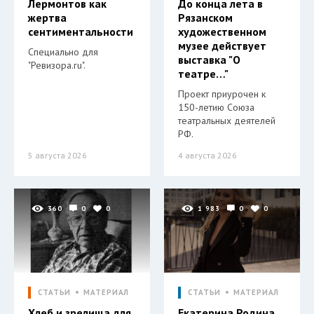
Лермонтов как
До конца лета в
жертва
Рязанском
сентиментальности
художественном
музее действует
Специально для
выставка "О
"Ревизора.ru".
театре…"
Проект приурочен к
150-летию Союза
театральных деятелей
РФ.
5 августа 2026
4 августа 2026
360
0
0
1 983
0
0
СТАТЬИ
МАТЕРИАЛ
СТАТЬИ
МАТЕРИАЛ
Хлеб и зрелища для
Екатерина Родина