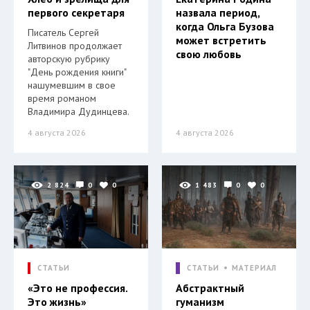
первого секретаря
назвала период,
когда Ольга Бузова
Писатель Сергей
может встретить
Литвинов продолжает
свою любовь
авторскую рубрику
"День рождения книги"
нашумевшим в свое
время романом
Владимира Дудинцева.
4 августа 2026
4 августа 2026
2 824
0
0
1 483
0
0
СТАТЬИ
СТАТЬИ
МАТЕРИАЛ
«Это не профессия.
Абстрактный
Это жизнь»
гуманизм