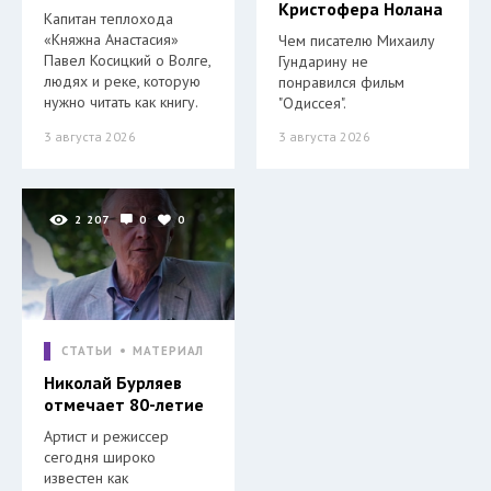
Кристофера Нолана
Капитан теплохода
«Княжна Анастасия»
Чем писателю Михаилу
Павел Косицкий о Волге,
Гундарину не
людях и реке, которую
понравился фильм
нужно читать как книгу.
"Одиссея".
3 августа 2026
3 августа 2026
2 207
0
0
СТАТЬИ
МАТЕРИАЛ
Николай Бурляев
отмечает 80-летие
Артист и режиссер
сегодня широко
известен как