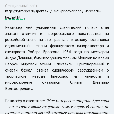
Официальный сайт:
http://tyuz-spb.ru/spektakli/6421-prigovorjonnyj-k-smerti-
bezhal.html
Режиссёр, чей уникальный сценический почерк стал
знаком отличия и прогрессивного новаторства на
российской сцене, на этот раз взял в основу постановки
одноименный фильм французского кинорежиссера и
сценариста Робера Брессона 1956 года по мемуарам
Андре Девиньи, бывшего узника тюрьмы Монлюк во время
Второй мировой войны. Спектакль "Приговорённый к
смерти бежал" станет сценическим рассуждением о
творческом методе Брессона, чья личность и
мировоззрение оказались близки Дмитрию
Волкострелову.
Режиссёр о спектакле:
"Мне интересна природа Брессона
– он в своих фильмах (кроме самых первых) снимал не
актеров, а просто людей, которых называл натурщиками.