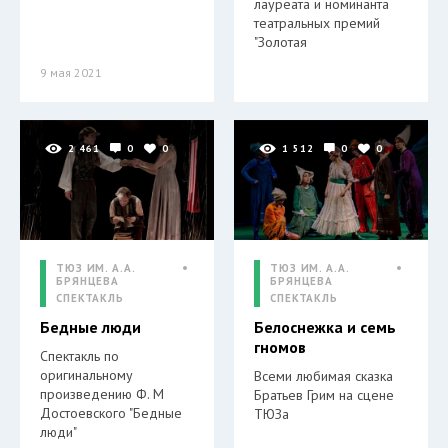
лауреата и номинанта
театральных премий
"Золотая
9 мая 2021
2 461
0
0
1 512
0
0
ТЮЗ ИМ. А.А.
ТЮЗ ИМ. А.А.
БРЯНЦЕВА
БРЯНЦЕВА
СПЕКТАКЛЬ
СПЕКТАКЛЬ
Бедные люди
Белоснежка и семь
гномов
Спектакль по
оригинальному
Всеми любимая сказка
произведению Ф. М
Братьев Грим на сцене
Достоевского "Бедные
ТЮЗа
люди"