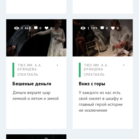
1 468
0
0
1 389
0
0
ТЮЗ ИМ. А.А.
ТЮЗ ИМ. А.А.
БРЯНЦЕВА
БРЯНЦЕВА
СПЕКТАКЛЬ
СПЕКТАКЛЬ
Бешеные деньги
Вниз с горы
Деньги верьтят шар
У каждого из нас есть
земной и летом и зимой
свой скелет в шкафу и
главный герой истории
не исключение