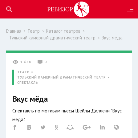
Главная
Театр
Каталог театров
Тульский камерный драматический театр
Вкус мёда
1 650
0
ТЕАТР
ТУЛЬСКИЙ КАМЕРНЫЙ ДРАМАТИЧЕСКИЙ ТЕАТР
СПЕКТАКЛЬ
Вкус мёда
Спектакль по мотивам пьесы Шейлы Диллени "Вкус
мёда".