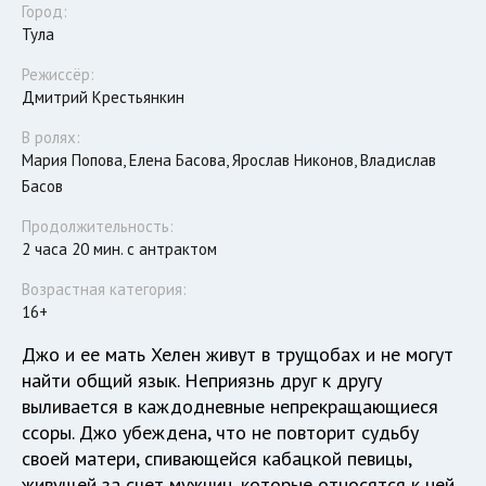
Город:
Тула
Режиссёр:
Дмитрий Крестьянкин
В ролях:
Мария Попова, Елена Басова, Ярослав Никонов, Владислав
Басов
Продолжительность:
2 часа 20 мин. с антрактом
Возрастная категория:
16+
Джо и ее мать Хелен живут в трущобах и не могут
найти общий язык. Неприязнь друг к другу
выливается в каждодневные непрекращающиеся
ссоры. Джо убеждена, что не повторит судьбу
своей матери, спивающейся кабацкой певицы,
живущей за счет мужчин, которые относятся к ней,