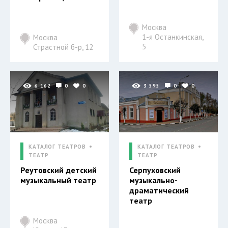
Москва
1-я Останкинская,
Москва
5
Страстной б-р, 12
6 162
0
0
3 595
0
0
КАТАЛОГ ТЕАТРОВ
КАТАЛОГ ТЕАТРОВ
ТЕАТР
ТЕАТР
Реутовский детский
Серпуховский
музыкальный театр
музыкально-
драматический
театр
Москва