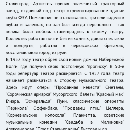
Сталинград. Артистов принял знаменитый тракторный
завод, отдавший под театр отремонтированное здание
клуба ФЗУ. Помещение не отапливалось, зрители сидели в
шубах и валенках, но зал был всегда переполнен – так
велика была любовь сталинградцев к своему театру.
Коллектив работал почти без выходных, давая спектакли
и концерты, работая в черкасовских бригадах,
восстанавливая город из руин.
В 1952 году театр обрёл свой новый дом на Набережной
Волги, где получил свою постоянную "прописку". В 50-е
годы репертуар театра расширяется. С 1957 года театр
начинает развиваться в сторону музыкального театра.
Здесь идут оперы "Проданная невеста" Сметаны,
"Сорочинская ярмарка" Мусоргского, балеты "Красный мак"
Глиэра, "Эсмеральда" Пуни, классические оперетты
"Перикола" Оффенбаха, "Продавец птиц" Целлера,
"Корневильские колокола" Планкетта, советские
музыкальные комедии "Свадьба в Малиновке"
Александрова, "Поют Сталинградцы" Листова и др.