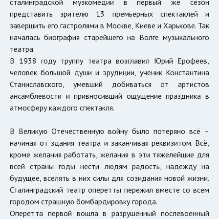
сталинградской музкомедии в первый же сезон
представить зрителю 13 премьерных спектаклей и
завершить его гастролями в Москве, Киеве и Харькове. Так
началась биография старейшего на Волге музыкального
театра.
В 1938 году труппу театра возглавил Юрий Ерофеев,
человек большой души и эрудиции, ученик Константина
Станиславского, умевший добиваться от артистов
ансамблевости и привносивший ощущение праздника в
атмосферу каждого спектакля.
В Великую Отечественную войну было потеряно всё –
начиная от здания театра и заканчивая реквизитом. Всё,
кроме желания работать, желания в эти тяжелейшие для
всей страны годы нести людям радость, надежду на
будущее, вселять в них силы для созидания новой жизни.
Сталинградский театр оперетты пережил вместе со всем
городом страшную бомбардировку города.
Оперетта первой вошла в разрушенный послевоенный