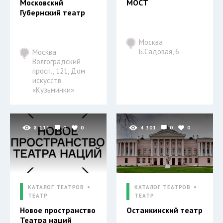
Московский
МОСТ
Губернский театр
Москва
Б.Садовая, 6
Москва
Волгоградский
просп., 121, Дом
искусств
«Кузьминки»
8 111
0
0
4 301
0
0
КАТАЛОГ ТЕАТРОВ
КАТАЛОГ ТЕАТРОВ
ТЕАТР
ТЕАТР
Новое пространство
Останкинский театр
Театра наций