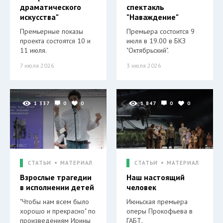
драматического
спектакль
искусства"
"Наваждение"
Премьерные показы
Премьера состоится 9
проекта состоятся 10 и
июля в 19.00 в БКЗ
11 июля.
"Октябрьский".
7 июля 2026
3 июля 2026
1 337
0
0
1 847
0
0
СТАТЬИ
МАТЕРИАЛ
СТАТЬИ
МАТЕРИАЛ
Взрослые трагедии
Наш настоящий
в исполнении детей
человек
"Чтобы нам всем было
Июньская премьера
хорошо и прекрасно" по
оперы Прокофьева в
произведениям Ирины
ГАБТ.