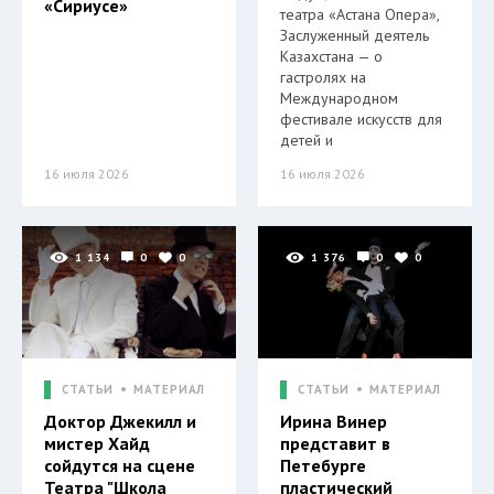
«Сириусе»
театра «Астана Опера»,
Заслуженный деятель
Казахстана — о
гастролях на
Международном
фестивале искусств для
детей и
16 июля 2026
16 июля 2026
1 134
0
0
1 376
0
0
СТАТЬИ
МАТЕРИАЛ
СТАТЬИ
МАТЕРИАЛ
Доктор Джекилл и
Ирина Винер
мистер Хайд
представит в
сойдутся на сцене
Петебурге
Театра "Школа
пластический