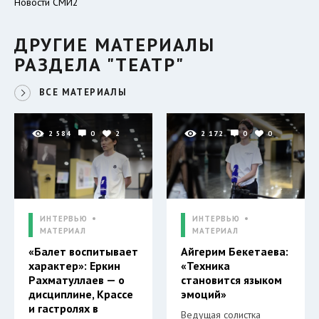
Новости СМИ2
ДРУГИЕ МАТЕРИАЛЫ
РАЗДЕЛА "ТЕАТР"
ВСЕ МАТЕРИАЛЫ
2 584
0
2
2 172
0
0
ИНТЕРВЬЮ
ИНТЕРВЬЮ
МАТЕРИАЛ
МАТЕРИАЛ
«Балет воспитывает
Айгерим Бекетаева:
характер»: Еркин
«Техника
Рахматуллаев — о
становится языком
дисциплине, Крассе
эмоций»
и гастролях в
Ведущая солистка