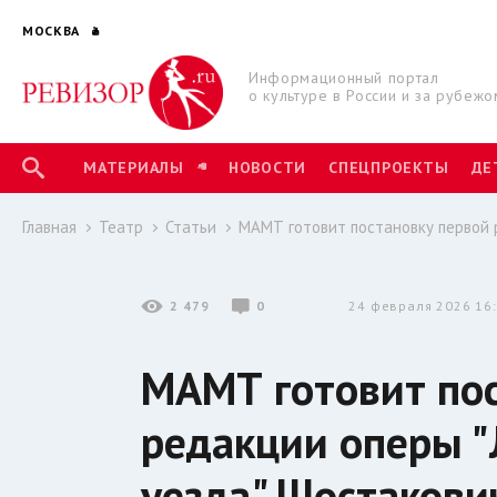
МОСКВА
Информационный портал
о культуре в России и за рубежо
МАТЕРИАЛЫ
НОВОСТИ
СПЕЦПРОЕКТЫ
ДЕ
Главная
Театр
Статьи
МАМТ готовит постановку первой 
2 479
0
24 февраля 2026 16
МАМТ готовит пос
редакции оперы "
уезда" Шостакови