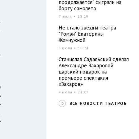
продолжается" сыграли на
-
борту самолета
о
7 июля
18:19
в
Не стало звезды театра
4
"Ромэн" Екатерины
-
Жемчужной
я
5 июля
18:24
ю
Станислав Садальский сделал
Александре Захаровой
царский подарок на
премьере спектакля
т
«Захаров»
й
4 июля
21:07
е
ВСЕ НОВОСТИ ТЕАТРОВ
:
,
е