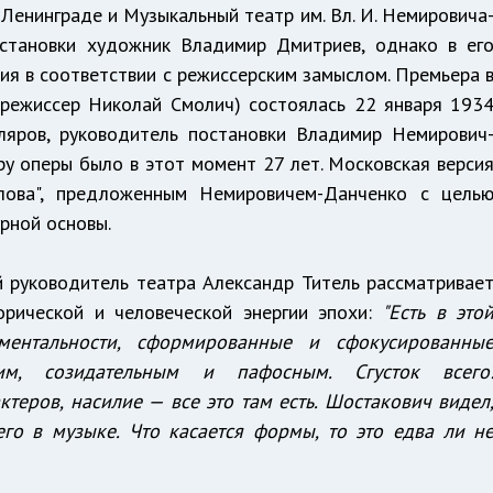
Ленинграде и Музыкальный театр им. Вл. И. Немировича
становки художник Владимир Дмитриев, однако в ег
ия в соответствии с режиссерским замыслом. Премьера 
 режиссер Николай Смолич) состоялась 22 января 193
оляров, руководитель постановки Владимир Немирович
ру оперы было в этот момент 27 лет. Московская верси
лова", предложенным Немировичем-Данченко с цель
рной основы.
 руководитель театра Александр Титель рассматривае
орической и человеческой энергии эпохи:
"Есть в это
ентальности, сформированные и сфокусированны
им, созидательным и пафосным. Сгусток всего
ктеров, насилие — все это там есть. Шостакович видел
го в музыке. Что касается формы, то это едва ли н