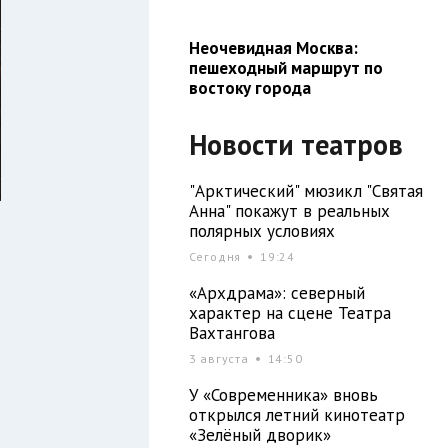
Неочевидная Москва:
пешеходный маршрут по
востоку города
Новости театров
"Арктический" мюзикл "Святая
Анна" покажут в реальных
полярных условиях
Сегодня
19:24
«Архдрама»: северный
характер на сцене Театра
Вахтангова
3 августа
14:50
У «Современника» вновь
открылся летний кинотеатр
«Зелёный дворик»