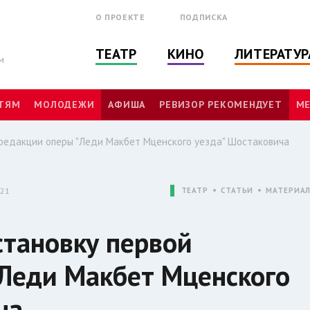
О ПРОЕКТЕ
ПОДПИСКА
ТЕАТР
КИНО
ЛИТЕРАТУР
м
ТЯМ
МОЛОДЕЖИ
АФИША
РЕВИЗОР РЕКОМЕНДУЕТ
МЕ
редакции оперы "Леди Макбет Мценского уезда" Шостаковича
:21
ТЕАТР
СТАТЬИ
МАТЕРИА
тановку первой
Леди Макбет Мценского
ча