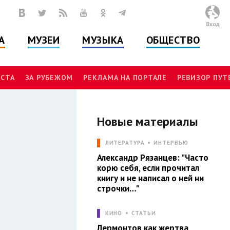
Вход
А
МУЗЕИ
МУЗЫКА
ОБЩЕСТВО
СТА
ЗА РУБЕЖОМ
РЕКЛАМА НА ПОРТАЛЕ
РЕВИЗОР ПУ
Новые материалы
Л
ЛИТЕРАТУРА
ИНТЕРВЬЮ
Александр Рязанцев: "Часто
корю себя, если прочитал
книгу и не написал о ней ни
строчки…"
КИНО
СТАТЬИ
Лермонтов как жертва