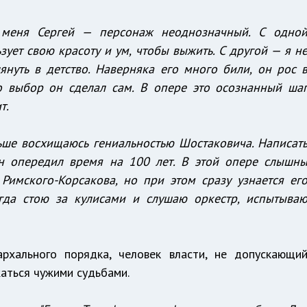
 меня Сергей — персонаж неоднозначный. С одно
зует свою красоту и ум, чтобы выжить. С другой — я н
лянуть в детство. Наверняка его много били, он рос 
Но выбор он сделал сам. В опере это осознанный ша
т.
льше восхищаюсь гениальностью Шостаковича. Написат
Он опередил время на 100 лет. В этой опере слышн
 Римского-Корсакова, но при этом сразу узнается ег
гда стою за кулисами и слушаю оркестр, испытыва
рхального порядка, человек власти, не допускающи
аться чужими судьбами.