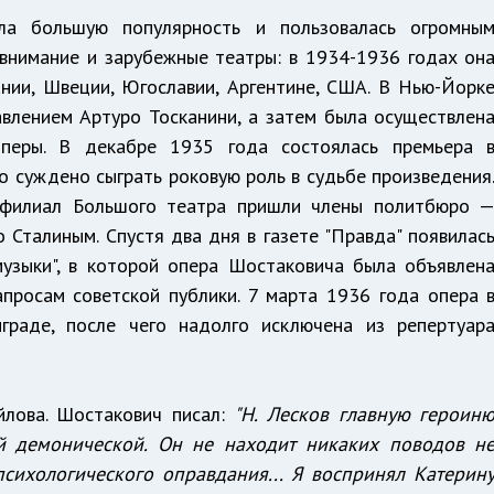
ла большую популярность и пользовалась огромны
 внимание и зарубежные театры: в 1934-1936 годах он
ании, Швеции, Югославии, Аргентине, США. В Нью-Йорк
влением Артуро Тосканини, а затем была осуществлен
оперы. В декабре 1935 года состоялась премьера 
о суждено сыграть роковую роль в судьбе произведения
 филиал Большого театра пришли члены политбюро 
 Сталиным. Спустя два дня в газете "Правда" появилас
музыки", в которой опера Шостаковича была объявлен
просам советской публики. 7 марта 1936 года опера 
граде, после чего надолго исключена из репертуар
йлова. Шостакович писал:
"Н. Лесков главную героин
рой демонической. Он не находит никаких поводов н
психологического оправдания... Я воспринял Катерин