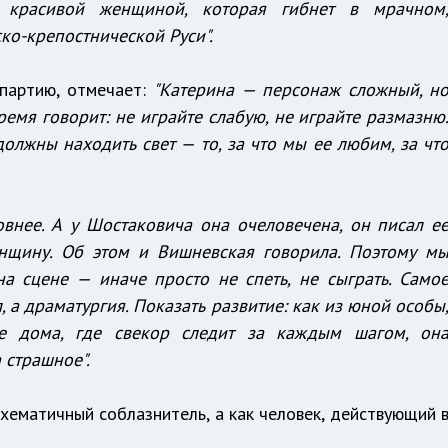
й, красивой женщиной, которая гибнет в мрачном
о-крепостнической Руси".
 партию, отмечает:
"Катерина — персонаж сложный, н
емя говорит: не играйте слабую, не играйте размазню
лжны находить свет — то, за что мы ее любим, за чт
овнее. А у Шостаковича она очеловечена, он писал е
щину. Об этом и Вишневская говорила. Поэтому м
а сцене — иначе просто не спеть, не сыграть. Само
, а драматургия. Показать развитие: как из юной особы
е дома, где свекор следит за каждым шагом, он
 страшное".
схематичный соблазнитель, а как человек, действующий 