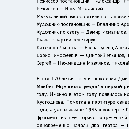
Режиссер-постановщик — Александр Тит
Режиссер — Илья Можайский.
Музыкальный руководитель постановки 
Художник-постановщик — Владимир Аре
Художник по свету — Дамир Исмагилов.
Главные партии репетируют:
Катерина Львовна — Елена Гусева, Алек
Борис Тимофеевич — Дмитрий Ульянов, 
Сергей — Нажмиддин Мавлянов, Николай
В год 120-летия со дня рождения Дми
Макбет Мценского уезда" в первой р
году. Именно в этом году появилось н
Кустодиева. Пометка в партитуре свид
года, а уже в январе 1933 в концерте
фрагмент из нее, горячо встреченный
одновременно начали два театра – Г