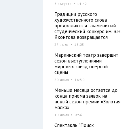
3 августа
14:42
Традиции русского
художественного слова
продолжаются: знаменитый
студенческий конкурс им. В.Н.
Яхонтова возвращается
27 июля
13:05
Мариинский театр завершит
сезон выступлениями
мировых звезд оперной
сцены
и
20 июля
16:50
0
Меньше месяца остается до
а
конца приема заявок на
новый сезон премии «Золотая
2
маска»
й
10 июля
0:56
и
р
Спектакль "Поиск