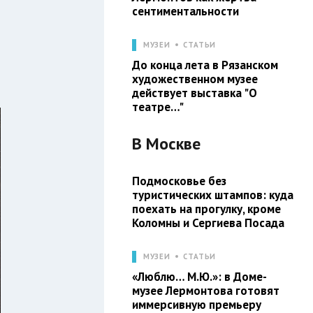
сентиментальности
МУЗЕИ
СТАТЬИ
До конца лета в Рязанском
художественном музее
действует выставка "О
театре…"
В
Москве
Подмосковье без
туристических штампов: куда
поехать на прогулку, кроме
Коломны и Сергиева Посада
МУЗЕИ
СТАТЬИ
«Люблю… М.Ю.»: в Доме-
музее Лермонтова готовят
иммерсивную премьеру