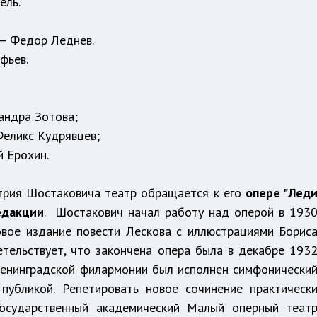
ель.
— Федор Леднев.
фьев.
сандра Зотова;
Феликс Кудрявцев;
 Ерохин.
трия Шостаковича театр обращается к его
опере "Лед
едакции
. Шостакович начал работу над оперой в 193
овое издание повести Лескова с иллюстрациями Борис
етельствует, что закончена опера была в декабре 193
 Ленинградской филармонии был исполнен симфонически
 публикой. Репетировать новое сочинение практическ
осударственный академический Малый оперный теат