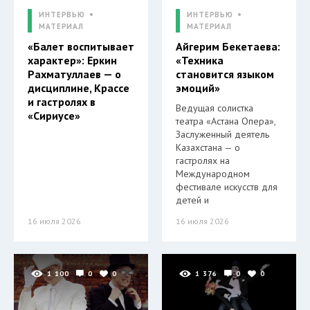
ИНТЕРВЬЮ
ИНТЕРВЬЮ
МАТЕРИАЛ
МАТЕРИАЛ
«Балет воспитывает
Айгерим Бекетаева:
характер»: Еркин
«Техника
Рахматуллаев — о
становится языком
дисциплине, Крассе
эмоций»
и гастролях в
Ведущая солистка
«Сириусе»
театра «Астана Опера»,
Заслуженный деятель
Казахстана — о
гастролях на
Международном
фестивале искусств для
детей и
16 июля 2026
16 июля 2026
1 100
0
0
1 376
0
0