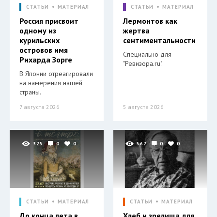
СТАТЬИ
МАТЕРИАЛ
СТАТЬИ
МАТЕРИАЛ
Россия присвоит
Лермонтов как
одному из
жертва
курильских
сентиментальности
островов имя
Специально для
Рихарда Зорге
"Ревизора.ru".
В Японии отреагировали
на намерения нашей
страны.
7 августа 2026
5 августа 2026
325
0
0
567
0
0
СТАТЬИ
МАТЕРИАЛ
СТАТЬИ
МАТЕРИАЛ
До конца лета в
Хлеб и зрелища для