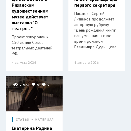
Рязанском
первого секретаря
художественном
Писатель Сергей
музее действует
Литвинов продолжает
выставка "О
авторскую рубрику
театре…"
"День рождения книги"
нашумевшим в свое
Проект приурочен к
время романом
150-летию Союза
Владимира Дудинцева.
театральных деятелей
РФ.
4 августа 2026
4 августа 2026
2 073
0
0
СТАТЬИ
МАТЕРИАЛ
Екатерина Родина