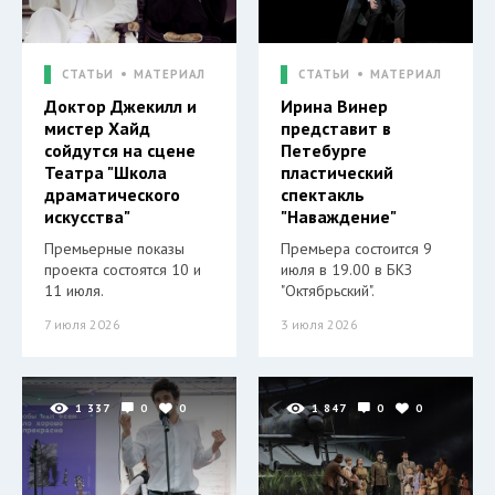
СТАТЬИ
МАТЕРИАЛ
СТАТЬИ
МАТЕРИАЛ
Доктор Джекилл и
Ирина Винер
мистер Хайд
представит в
сойдутся на сцене
Петебурге
Театра "Школа
пластический
драматического
спектакль
искусства"
"Наваждение"
Премьерные показы
Премьера состоится 9
проекта состоятся 10 и
июля в 19.00 в БКЗ
11 июля.
"Октябрьский".
7 июля 2026
3 июля 2026
1 337
0
0
1 847
0
0