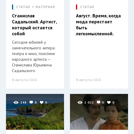
СТАТЬИ
МАТЕРИАЛ
СТАТЬИ
Станислав
Август. Время, когда
Садальский. Артист,
мода перестает
который остается
быть
собой
легкомысленной.
Сегодня юбилей у
замечательного актера
театра и кино, поистине
народного артиста —
Станислава Юрьевича
Садальского.
8 августа 2026
8 августа 2026
248
0
0
1 022
0
0