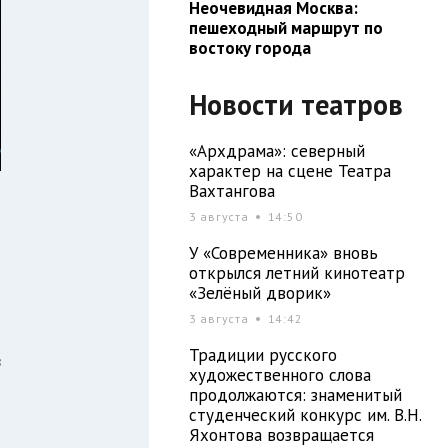
Неочевидная Москва:
пешеходный маршрут по
востоку города
Новости театров
«Архдрама»: северный
характер на сцене Театра
Вахтангова
3 августа
14:50
У «Современника» вновь
открылся летний кинотеатр
«Зелёный дворик»
3 августа
14:42
Традиции русского
в
художественного слова
н
продолжаются: знаменитый
студенческий конкурс им. В.Н.
Яхонтова возвращается