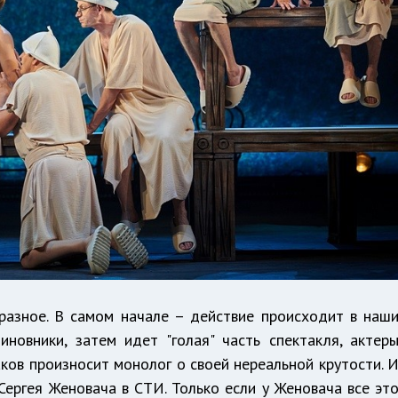
разное. В самом начале – действие происходит в наш
новники, затем идет "голая" часть спектакля, актер
аков произносит монолог о своей нереальной крутости. 
Сергея Женовача в СТИ. Только если у Женовача все эт