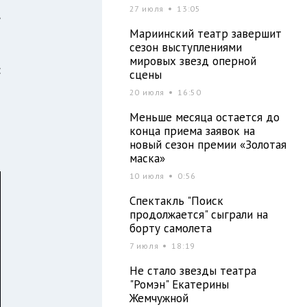
27 июля
13:05
,
Мариинский театр завершит
сезон выступлениями
мировых звезд оперной
:
сцены
20 июля
16:50
Меньше месяца остается до
т
конца приема заявок на
новый сезон премии «Золотая
маска»
10 июля
0:56
Спектакль "Поиск
продолжается" сыграли на
борту самолета
7 июля
18:19
Не стало звезды театра
"Ромэн" Екатерины
Жемчужной