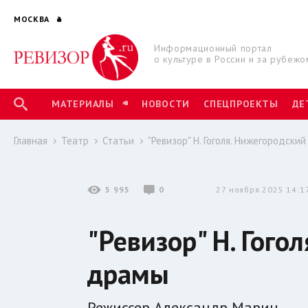
МОСКВА
Информационный портал
о культуре в России и за рубежо
МАТЕРИАЛЫ
НОВОСТИ
СПЕЦПРОЕКТЫ
ДЕ
Главная
Театр
Статьи
"Ревизор" Н. Гоголя. Нижегородски
5 995
0
27 ноября 2025 14:1
"Ревизор" Н. Гого
драмы
Режиссер Александр Марин.