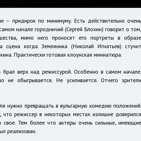
е – придирок по минимуму. Есть действительно очен
самом начале городничий (Сергей Блохин) говорит о том
шества, мимо него проносят его портреты в образ
на сцена когда Земляника (Николай Игнатьев) стучи
пкина. Практически готовая клоунская миниатюра.
 брал верх над режиссурой. Особенно в самом начале
о не обыгрывается. Не усиливается. Отчего зрител
голя нужно превращать в вульгарную комедию положений
я, что режиссер в некоторых местах излишне доверилс
о свое. Тем более что актеры очень сильные, имеющи
ыл реализован.