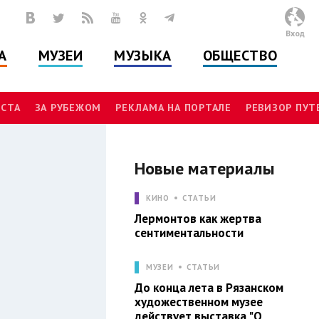
Вход
А
МУЗЕИ
МУЗЫКА
ОБЩЕСТВО
СТА
ЗА РУБЕЖОМ
РЕКЛАМА НА ПОРТАЛЕ
РЕВИЗОР ПУ
Новые материалы
Л
КИНО
СТАТЬИ
Лермонтов как жертва
сентиментальности
МУЗЕИ
СТАТЬИ
До конца лета в Рязанском
художественном музее
действует выставка "О