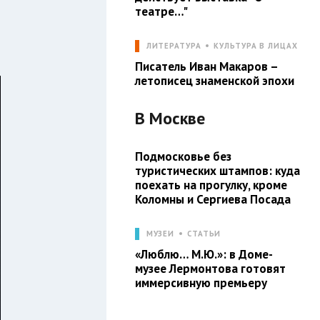
театре…"
ЛИТЕРАТУРА
КУЛЬТУРА В ЛИЦАХ
Писатель Иван Макаров –
летописец знаменской эпохи
В
Москве
Подмосковье без
туристических штампов: куда
поехать на прогулку, кроме
Коломны и Сергиева Посада
МУЗЕИ
СТАТЬИ
«Люблю… М.Ю.»: в Доме-
музее Лермонтова готовят
иммерсивную премьеру