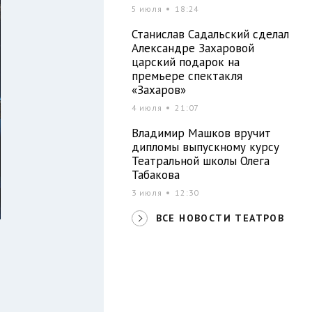
5 июля
18:24
Станислав Садальский сделал
Александре Захаровой
царский подарок на
премьере спектакля
«Захаров»
4 июля
21:07
Владимир Машков вручит
дипломы выпускному курсу
Театральной школы Олега
Табакова
3 июля
12:30
ВСЕ НОВОСТИ ТЕАТРОВ
и
ы
И
о