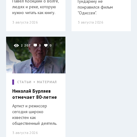
Павел Косицкий о Волге,
Гундарину не
людях и реке, которую
понравился фильм
нужно читать как книгу.
"Одиссея".
3 августа 2026
3 августа 2026
2 207
0
0
СТАТЬИ
МАТЕРИАЛ
Николай Бурляев
отмечает 80-летие
Артист и режиссер
сегодня широко
известен как
общественный деятель.
3 августа 2026