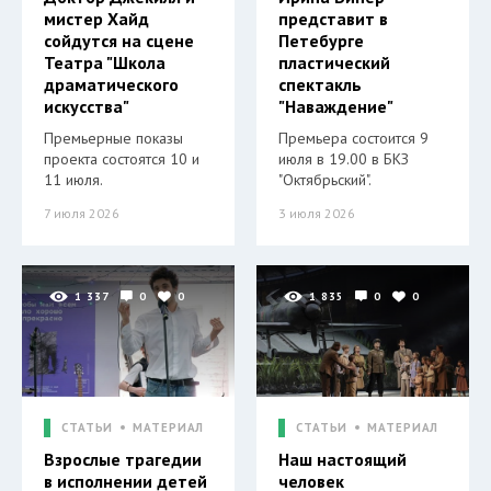
мистер Хайд
представит в
сойдутся на сцене
Петебурге
Театра "Школа
пластический
драматического
спектакль
искусства"
"Наваждение"
Премьерные показы
Премьера состоится 9
проекта состоятся 10 и
июля в 19.00 в БКЗ
11 июля.
"Октябрьский".
7 июля 2026
3 июля 2026
1 337
0
0
1 835
0
0
СТАТЬИ
МАТЕРИАЛ
СТАТЬИ
МАТЕРИАЛ
Взрослые трагедии
Наш настоящий
в исполнении детей
человек