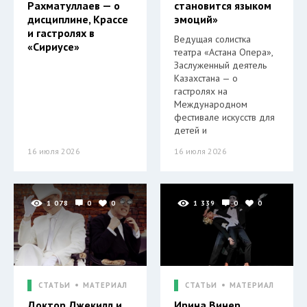
Рахматуллаев — о
становится языком
дисциплине, Крассе
эмоций»
и гастролях в
Ведущая солистка
«Сириусе»
театра «Астана Опера»,
Заслуженный деятель
Казахстана — о
гастролях на
Международном
фестивале искусств для
детей и
16 июля 2026
16 июля 2026
1 078
0
0
1 339
0
0
СТАТЬИ
МАТЕРИАЛ
СТАТЬИ
МАТЕРИАЛ
Доктор Джекилл и
Ирина Винер