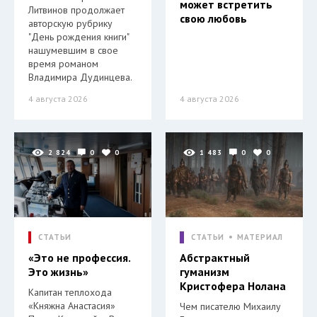
может встретить
Литвинов продолжает
свою любовь
авторскую рубрику
"День рождения книги"
нашумевшим в свое
время романом
Владимира Дудинцева.
4 августа 2026
4 августа 2026
2 824
0
0
1 483
0
0
СТАТЬИ
СТАТЬИ
МАТЕРИАЛ
«Это не профессия.
Абстрактный
Это жизнь»
гуманизм
Кристофера Нолана
Капитан теплохода
«Княжна Анастасия»
Чем писателю Михаилу