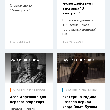
музее действует
Специально для
выставка "О
"Ревизора.ru".
театре…"
Проект приурочен к
150-летию Союза
театральных деятелей
РФ.
5 августа 2026
4 августа 2026
345
0
0
1 964
0
0
СТАТЬИ
МАТЕРИАЛ
СТАТЬИ
МАТЕРИАЛ
Хлеб и зрелища для
Екатерина Родина
первого секретаря
назвала период,
когда Ольга Бузова
Писатель Сергей