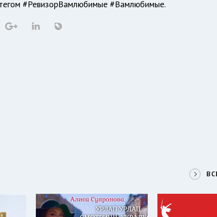
штегом #РевизорВамлюбимые #Вамлюбимые.
ВС