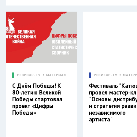
РЕВИЗОР-TV
МАТЕРИАЛ
РЕВИЗОР-TV
МАТЕР
С Днём Победы! К
Фестиваль "Катю
80-летию Великой
провел мастер-кл
Победы стартовал
"Основы дистриб
проект «Цифры
и стратегия разв
Победы»
независимого
артиста"