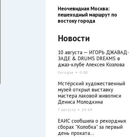
Неочевидная Москва:
пешеходный маршрут по
востоку города
Новости
10 августа — ИГОРЬ ДЖАВАД-
ЗАДЕ & DRUMS DREAMS в
джаз-клубе Алексея Козлова
Сегодня
0:00
Мстёрский художественный
музей открыл выставку
мастера лаковой живописи
Дениса Молодкина
7 августа
19:49
ЕАИС сообщила о рекордных
сборах "Колобка" за первый
день проката…