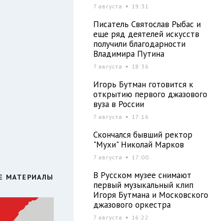
7 августа
19:31
Писатель Святослав Рыбас и
еще ряд деятелей искусств
получили благодарности
Владимира Путина
7 августа
18:36
Игорь Бутман готовится к
открытию первого джазового
вуза в России
7 августа
17:16
Скончался бывший ректор
"Мухи" Николай Марков
7 августа
17:00
В Русском музее снимают
Е МАТЕРИАЛЫ
первый музыкальный клип
Игоря Бутмана и Московского
джазового оркестра
7 августа
16:22