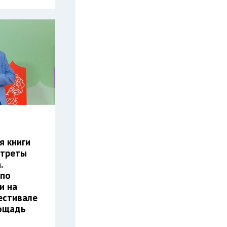
я книги
ртреты
.
 по
и на
естивале
лощадь