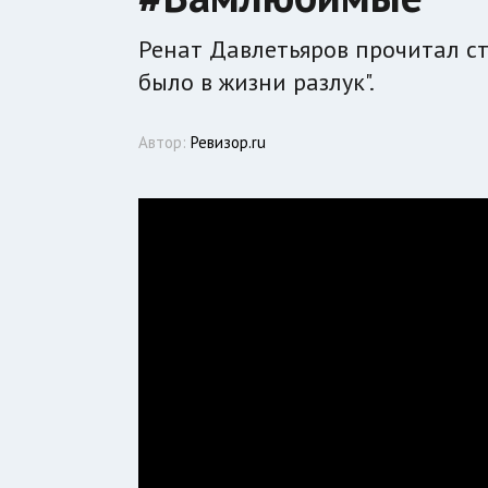
Ренат Давлетьяров прочитал с
было в жизни разлук".
Автор:
Ревизор.ru