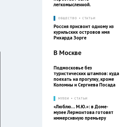
легкомысленной.
ОБЩЕСТВО
СТАТЬИ
Россия присвоит одному из
курильских островов имя
Рихарда Зорге
В
Москве
Подмосковье без
туристических штампов: куда
поехать на прогулку, кроме
Коломны и Сергиева Посада
МУЗЕИ
СТАТЬИ
«Люблю… М.Ю.»: в Доме-
музее Лермонтова готовят
иммерсивную премьеру