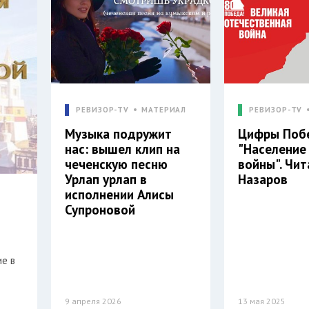
РЕВИЗОР-TV
МАТЕРИАЛ
РЕВИЗОР-TV
Музыка подружит
Цифры Поб
нас: вышел клип на
"Население
чеченскую песню
войны". Чи
Урлап урлап в
Назаров
исполнении Алисы
Супроновой
ие в
9 апреля 2026
13 мая 2025