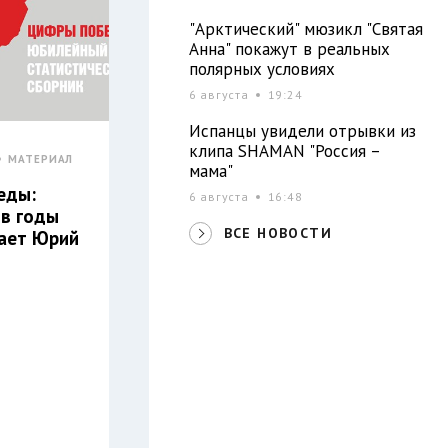
"Арктический" мюзикл "Святая
Анна" покажут в реальных
полярных условиях
6 августа
19:24
Испанцы увидели отрывки из
клипа SHAMAN "Россия –
МАТЕРИАЛ
мама"
еды:
6 августа
16:48
 в годы
ВСЕ НОВОСТИ
тает Юрий