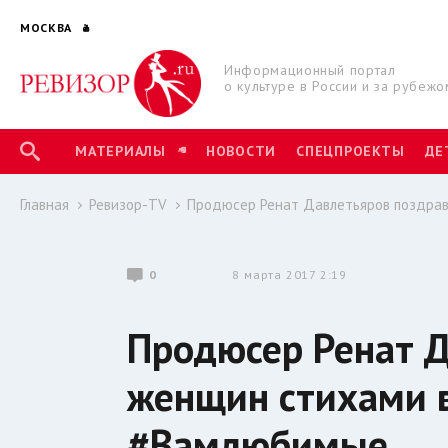
МОСКВА
Информационный портал
о культуре в России и за рубежо
МАТЕРИАЛЫ
НОВОСТИ
СПЕЦПРОЕКТЫ
ДЕ
Главная
Ревизор-TV
Продюсер Ренат Давлетьяров поздрав
0
8 марта 2017 2:19
Продюсер Ренат Д
женщин стихами в
#Вамлюбимые