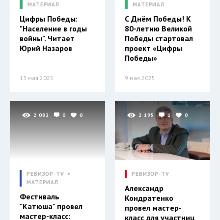
МАТЕРИАЛ
МАТЕРИАЛ
Цифры Победы:
С Днём Победы! К
"Население в годы
80-летию Великой
войны". Читает
Победы стартовал
Юрий Назаров
проект «Цифры
Победы»
13 мая 2025
9 мая 2025
2 082
0
0
2 195
1
0
РЕВИЗОР-TV
РЕВИЗОР-TV
МАТЕРИАЛ
Александр
Фестиваль
Кондратенко
"Катюша" провел
провел мастер-
мастер-класс:
класс для участниц