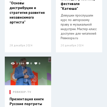
"Основы
фестиваля
дистрибуции и
"Катюша"
стратегия развития
Девушки прослушали
независимого
курс по авторскому
артиста"
праву в музыкальной
индустрии. Мастер-класс
доступен для читателей
Ревизора.ru
28 декабря 2024
20 декабря 2024
2 184
0
0
РЕВИЗОР-TV
Презентация книги
Русские портреты