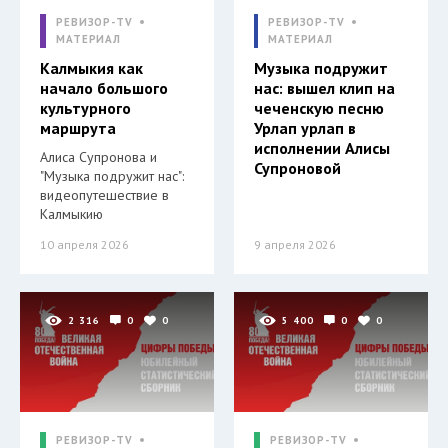
РЕВИЗОР-TV
РЕВИЗОР-TV
МАТЕРИАЛ
МАТЕРИАЛ
Калмыкия как
Музыка подружит
начало большого
нас: вышел клип на
культурного
чеченскую песню
маршрута
Урлап урлап в
исполнении Алисы
Алиса Супронова и
Супроновой
"Музыка подружит нас":
видеопутешествие в
Калмыкию
10 апреля 2026
9 апреля 2026
2 316
0
0
5 400
0
0
РЕВИЗОР-TV
РЕВИЗОР-TV