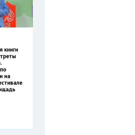
я книги
ртреты
.
 по
и на
естивале
лощадь