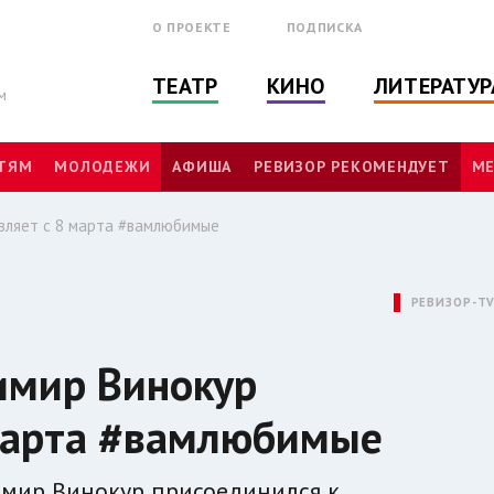
О ПРОЕКТЕ
ПОДПИСКА
ТЕАТР
КИНО
ЛИТЕРАТУР
м
ТЯМ
МОЛОДЕЖИ
АФИША
РЕВИЗОР РЕКОМЕНДУЕТ
МЕ
вляет с 8 марта #вамлюбимые
РЕВИЗОР-T
имир Винокур
 марта #вамлюбимые
мир Винокур присоединился к