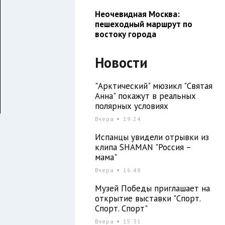
Неочевидная Москва:
пешеходный маршрут по
востоку города
Новости
"Арктический" мюзикл "Святая
Анна" покажут в реальных
полярных условиях
Вчера
19:24
Испанцы увидели отрывки из
клипа SHAMAN "Россия –
мама"
Вчера
16:48
Музей Победы приглашает на
открытие выставки "Спорт.
Спорт. Спорт"
Вчера
15:31