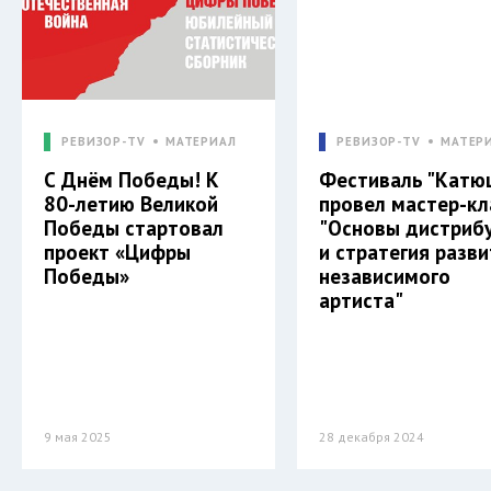
РЕВИЗОР-TV
МАТЕРИАЛ
РЕВИЗОР-TV
МАТЕР
С Днём Победы! К
Фестиваль "Катю
80-летию Великой
провел мастер-кл
Победы стартовал
"Основы дистриб
проект «Цифры
и стратегия разв
Победы»
независимого
артиста"
9 мая 2025
28 декабря 2024