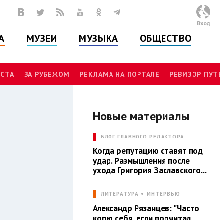
Вход
А
МУЗЕИ
МУЗЫКА
ОБЩЕСТВО
СТА
ЗА РУБЕЖОМ
РЕКЛАМА НА ПОРТАЛЕ
РЕВИЗОР ПУ
Новые материалы
V
БЛОГ ГЛАВНОГО РЕДАКТОРА
Когда репутацию ставят под
удар. Размышления после
ухода Григория Заславского...
ЛИТЕРАТУРА
ИНТЕРВЬЮ
Александр Рязанцев: "Часто
корю себя, если прочитал