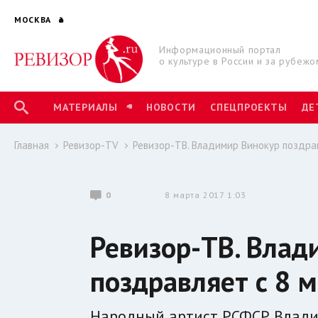
МОСКВА
Информационный портал
о культуре в России и за рубежо
МАТЕРИАЛЫ
НОВОСТИ
СПЕЦПРОЕКТЫ
ДЕ
Главная
Ревизор-TV
Ревизор-ТВ. Владимир Винокур поздра
0
8 марта 2017 1:03
Ревизор-ТВ. Влад
поздравляет с 8
Народный артист РСФСР Влади