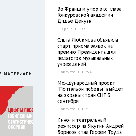
Во Франции умер экс-глава
Гонкуровской академии
Дидье Декуэн
Вчера
15:09
Ольга Любимова объявила
старт приема заявок на
премию Президента для
педагогов музыкальных
учреждений
5 августа
18:54
Е МАТЕРИАЛЫ
Международный проект
"Почтальон победы" выйдет
на экраны стран СНГ 3
сентября
5 августа
18:19
Кино- и театральный
режиссер из Якутии Андрей
Борисов стал Героем Труда