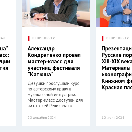
ИАЛ
РЕВИЗОР-TV
РЕВИЗОР-TV
ша"
Александр
Презентаци
асс:
Кондратенко провел
Русские по
уции
мастер-класс для
XIII-XIX века
ития
участниц фестиваля
Материалы
"Катюша"
иконографи
Книжном ф
Девушки прослушали курс
Красная п
по авторскому праву в
музыкальной индустрии.
Мастер-класс доступен для
читателей Ревизора.ru
20 декабря 2024
10 июня 2024