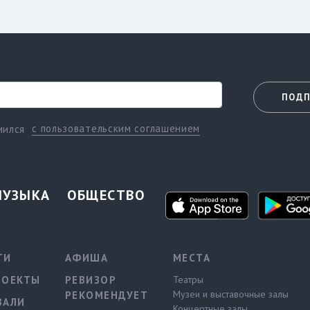
ПОДП
с пользовательским соглашением
мился
МУЗЫКА
ОБЩЕСТВО
ТИ
АФИША
МЕСТА
РОЕКТЫ
РЕВИЗОР
Театры
Музеи и выставочные залы
РЕКОМЕНДУЕТ
ВАЛИ
Концертные залы