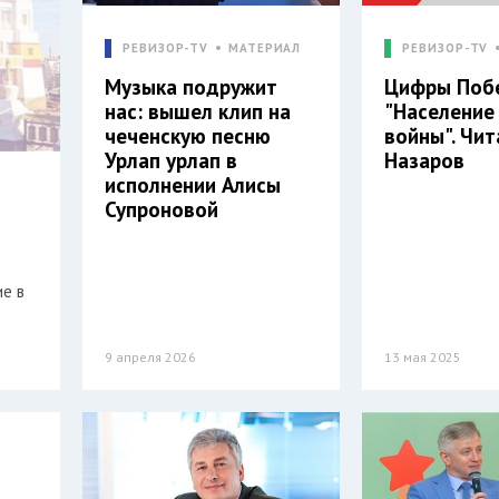
РЕВИЗОР-TV
МАТЕРИАЛ
РЕВИЗОР-TV
Музыка подружит
Цифры Поб
нас: вышел клип на
"Население
чеченскую песню
войны". Чи
Урлап урлап в
Назаров
исполнении Алисы
Супроновой
ие в
9 апреля 2026
13 мая 2025