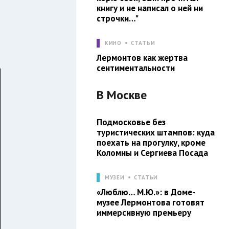
книгу и не написал о ней ни
строчки…"
КИНО
СТАТЬИ
Лермонтов как жертва
сентиментальности
В
Москве
Подмосковье без
туристических штампов: куда
поехать на прогулку, кроме
Коломны и Сергиева Посада
МУЗЕИ
СТАТЬИ
«Люблю… М.Ю.»: в Доме-
музее Лермонтова готовят
иммерсивную премьеру