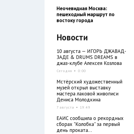
Неочевидная Москва:
пешеходный маршрут по
востоку города
Новости
10 августа — ИГОРЬ ДЖАВАД-
ЗАДЕ & DRUMS DREAMS в
джаз-клубе Алексея Козлова
Сегодня
0:00
Мстёрский художественный
музей открыл выставку
мастера лаковой живописи
Дениса Молодкина
7 августа
19:49
ЕАИС сообщила о рекордных
сборах "Колобка" за первый
день проката…