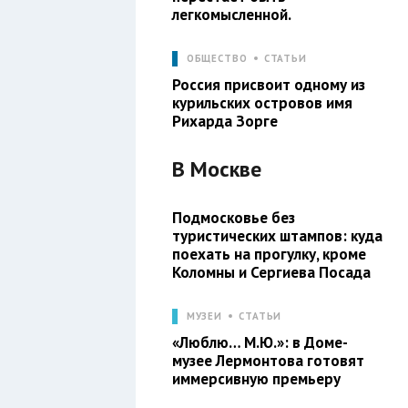
легкомысленной.
ОБЩЕСТВО
СТАТЬИ
Россия присвоит одному из
курильских островов имя
Рихарда Зорге
В
Москве
Подмосковье без
туристических штампов: куда
поехать на прогулку, кроме
Коломны и Сергиева Посада
МУЗЕИ
СТАТЬИ
«Люблю… М.Ю.»: в Доме-
музее Лермонтова готовят
иммерсивную премьеру