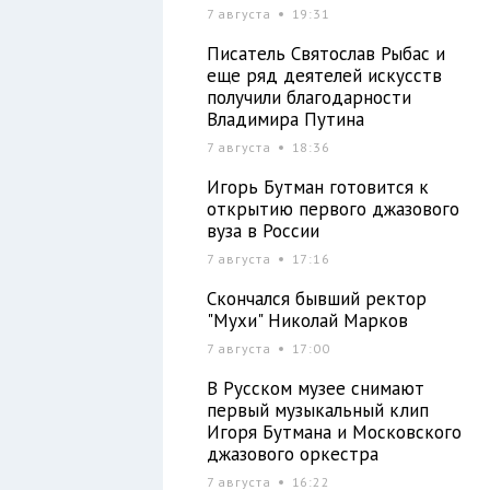
7 августа
19:31
Писатель Святослав Рыбас и
еще ряд деятелей искусств
получили благодарности
Владимира Путина
7 августа
18:36
Игорь Бутман готовится к
открытию первого джазового
вуза в России
7 августа
17:16
Скончался бывший ректор
"Мухи" Николай Марков
7 августа
17:00
В Русском музее снимают
первый музыкальный клип
Игоря Бутмана и Московского
джазового оркестра
7 августа
16:22