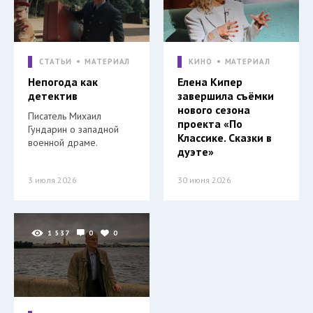
СТАТЬИ
МАТЕРИАЛ
КИНО
МАТЕРИАЛ
Непогода как
Елена Кипер
детектив
завершила съёмки
нового сезона
Писатель Михаил
проекта «По
Гундарин о западной
Классике. Сказки в
военной драме.
дуэте»
3 июля 2026
30 июня 2026
1 537
0
0