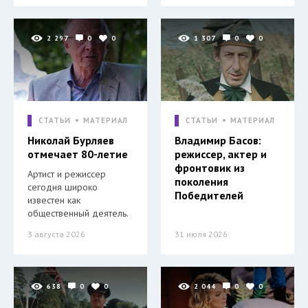
2 297
0
0
1 307
0
0
СТАТЬИ
МАТЕРИАЛ
СТАТЬИ
МАТЕРИАЛ
Николай Бурляев
Владимир Басов:
отмечает 80-летие
режиссер, актер и
фронтовик из
Артист и режиссер
поколения
сегодня широко
Победителей
известен как
общественный деятель.
3 августа 2026
31 июля 2026
638
0
0
2 044
0
0