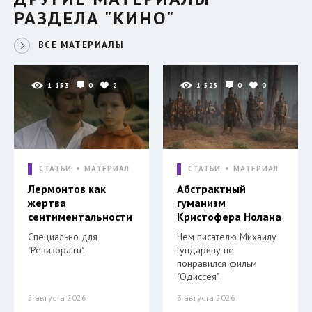
РАЗДЕЛА "КИНО"
ВСЕ МАТЕРИАЛЫ
1 153
0
2
1 525
0
0
СТАТЬИ
МАТЕРИАЛ
СТАТЬИ
МАТЕРИАЛ
Лермонтов как
Абстрактный
жертва
гуманизм
сентиментальности
Кристофера Нолана
Специально для
Чем писателю Михаилу
"Ревизора.ru".
Гундарину не
понравился фильм
"Одиссея".
5 августа 2026
3 августа 2026