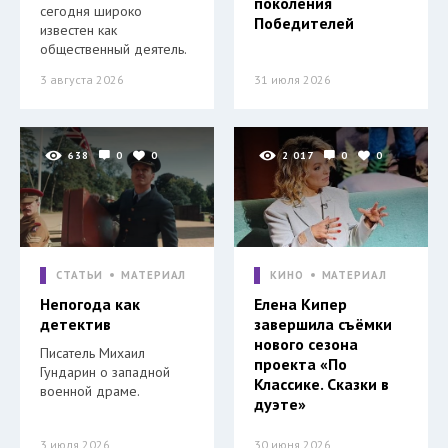
поколения
сегодня широко
Победителей
известен как
общественный деятель.
3 августа 2026
31 июля 2026
638
0
0
2 017
0
0
СТАТЬИ
МАТЕРИАЛ
КИНО
МАТЕРИАЛ
Непогода как
Елена Кипер
детектив
завершила съёмки
нового сезона
Писатель Михаил
проекта «По
Гундарин о западной
Классике. Сказки в
военной драме.
дуэте»
3 июля 2026
30 июня 2026