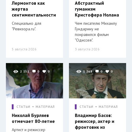
Лермонтов как
Абстрактный
жертва
гуманизм
сентиментальности
Кристофера Нолана
Специально для
Чем писателю Михаилу
"Ревизора.ru".
Гундарину не
понравился фильм
"Одиссея".
5 августа 2026
3 августа 2026
2 151
0
0
1 268
0
0
СТАТЬИ
МАТЕРИАЛ
СТАТЬИ
МАТЕРИАЛ
Николай Бурляев
Владимир Басов:
отмечает 80-летие
режиссер, актер и
фронтовик из
Артист и режиссер