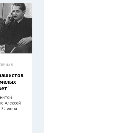
ТЕРИАЛ
фашистов
смелых
вет"
енитой
ню Алексей
 22 июня