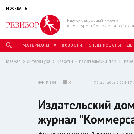
МОСКВА
Информационный портал
о культуре в России и за рубежо
МАТЕРИАЛЫ
НОВОСТИ
СПЕЦПРОЕКТЫ
ДЕ
Главная
Литература
Новости
Издательский дом "Ъ" пер
3 806
0
30 декабря 2024 17:
Издательский дом
журнал "Коммерс
Это ежепятничный журнал о кул