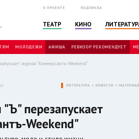
О ПРОЕКТЕ
ПОДПИСКА
ТЕАТР
КИНО
ЛИТЕРАТУР
м
ТЯМ
МОЛОДЕЖИ
АФИША
РЕВИЗОР РЕКОМЕНДУЕТ
МЕ
езапускает журнал "Коммерсантъ-Weekend"
25
ЛИТЕРАТУРА
НОВОСТИ
МАТЕРИА
 "Ъ" перезапускает
антъ-Weekend"
ьтуре, моде и стиле жизни.