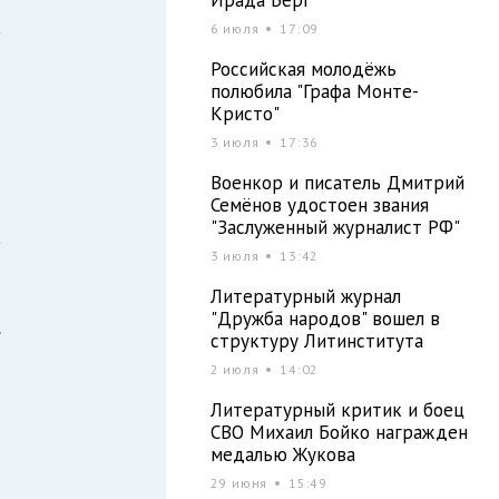
а
6 июля
17:09
о
Российская молодёжь
о
полюбила "Графа Монте-
Кристо"
и
3 июля
17:36
Военкор и писатель Дмитрий
Семёнов удостоен звания
т
"Заслуженный журналист РФ"
а
3 июля
13:42
Литературный журнал
"Дружба народов" вошел в
.
структуру Литинститута
2 июля
14:02
Литературный критик и боец
СВО Михаил Бойко награжден
медалью Жукова
29 июня
15:49