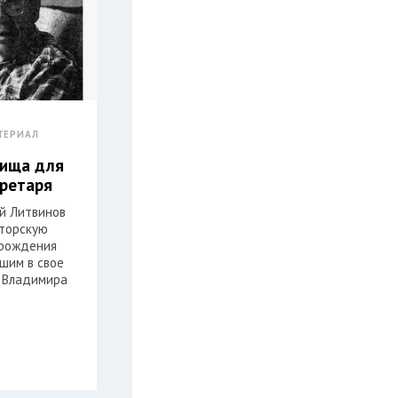
ТЕРИАЛ
лища для
кретаря
ей Литвинов
торскую
 рождения
шим в свое
 Владимира