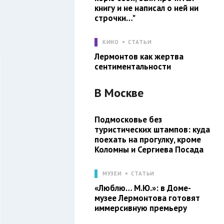
книгу и не написал о ней ни
строчки…"
КИНО
СТАТЬИ
Лермонтов как жертва
сентиментальности
В
Москве
Подмосковье без
туристических штампов: куда
поехать на прогулку, кроме
Коломны и Сергиева Посада
МУЗЕИ
СТАТЬИ
«Люблю… М.Ю.»: в Доме-
музее Лермонтова готовят
иммерсивную премьеру