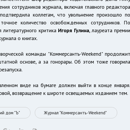
нения сотрудников журнала, включая главного редактор
 подтвердила коллегам, что увольнение произошло п
 точное количество освобожденных сотрудников. П
ая литературного критика
Игоря Гулина
, лауреата преми
урнала о книгах.
 творческой команды "Коммерсантъ-Weekend" продолжи
штатной основе, а за гонорары. Об этом тоже говорил
резапуска.
вленном виде на бумаге должен выйти в конце января
овой, возвращение к широте освещаемых изданием тем.
ий дом "Ъ"
Журнал "Коммерсантъ-Weekend"