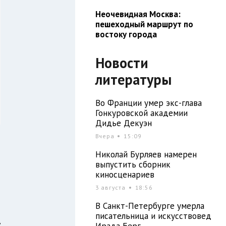
Неочевидная Москва:
пешеходный маршрут по
востоку города
Новости
литературы
Во Франции умер экс-глава
Гонкуровской академии
Дидье Декуэн
Вчера
15:09
Николай Бурляев намерен
выпустить сборник
о
киносценариев
м
3 августа
18:56
В Санкт-Петербурге умерла
писательница и искусствовед
у
Ирада Берг