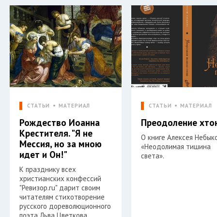
СТАТЬИ
МАТЕРИАЛ
СТАТЬИ
МАТЕРИАЛ
Рождество Иоанна
Преодоление хто
Крестителя. "Я не
О книге Алексея Небык
Мессия, но за мною
«Неодолимая тишина
идет и Он!"
света».
К празднику всех
христианских конфессий
"Ревизор.ru" дарит своим
читателям стихотворение
русского дореволюционного
поэта Льва Цветкова.