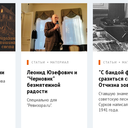
СТАТЬИ
МАТЕРИАЛ
СТАТЬИ
МА
ни
Леонид Юзефович и
"С бандой 
"Черновик"
сразиться 
ова
безмятежной
Отчизна зо
радости
Ставшую знам
советскую пес
Специально для
Сурков написал
"Ревизора.ru".
1941 года.