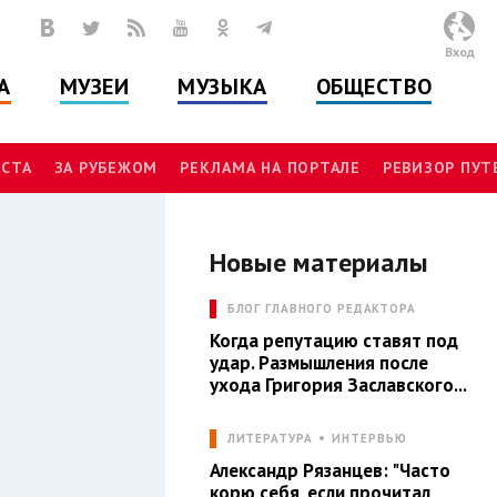
Вход
А
МУЗЕИ
МУЗЫКА
ОБЩЕСТВО
СТА
ЗА РУБЕЖОМ
РЕКЛАМА НА ПОРТАЛЕ
РЕВИЗОР ПУ
Новые материалы
Л
БЛОГ ГЛАВНОГО РЕДАКТОРА
Когда репутацию ставят под
удар. Размышления после
ухода Григория Заславского...
ЛИТЕРАТУРА
ИНТЕРВЬЮ
Александр Рязанцев: "Часто
корю себя, если прочитал