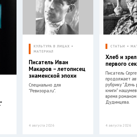
КУЛЬТУРА В ЛИЦАХ
СТАТЬИ
МА
МАТЕРИАЛ
Хлеб и зре
Писатель Иван
первого се
Макаров – летописец
Писатель Серг
знаменской эпохи
продолжает ав
рубрику "День
Специально для
книги" нашумев
"Ревизора.ru".
время романом
Дудинцева.
"
4 августа 2026
4 августа 2026