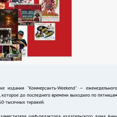
ке издания "Коммерсантъ-Weekend" — еженедельног
и, которое до последнего времени выходило по пятница
 60-тысячных тиражей.
 заместителя шеф-редактора издательского дома Анн