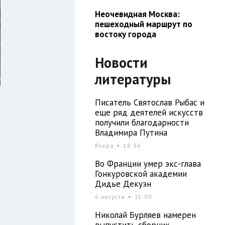
Неочевидная Москва:
пешеходный маршрут по
востоку города
Новости
литературы
Писатель Святослав Рыбас и
еще ряд деятелей искусств
получили благодарности
я
Владимира Путина
и
Вчера
18:36
а
Во Франции умер экс-глава
Гонкуровской академии
Дидье Декуэн
я
6 августа
15:09
и
Николай Бурляев намерен
выпустить сборник