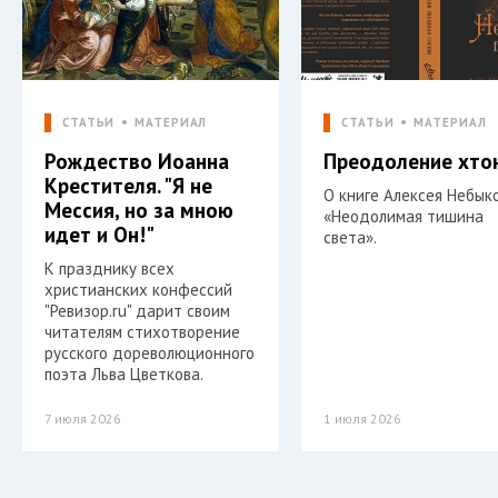
СТАТЬИ
МАТЕРИАЛ
СТАТЬИ
МАТЕРИАЛ
Рождество Иоанна
Преодоление хто
Крестителя. "Я не
О книге Алексея Небык
Мессия, но за мною
«Неодолимая тишина
идет и Он!"
света».
К празднику всех
христианских конфессий
"Ревизор.ru" дарит своим
читателям стихотворение
русского дореволюционного
поэта Льва Цветкова.
7 июля 2026
1 июля 2026