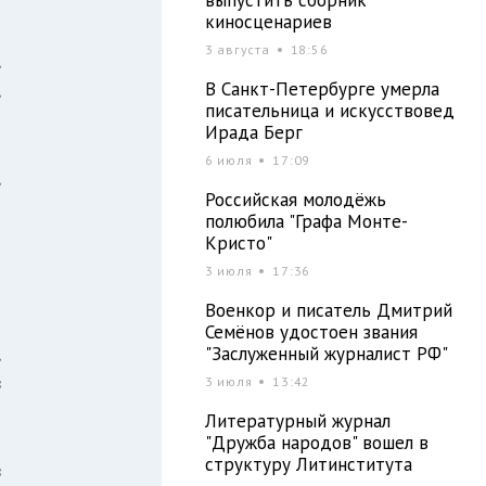
киносценариев
3 августа
18:56
,
,
В Санкт-Петербурге умерла
писательница и искусствовед
Ирада Берг
6 июля
17:09
,
Российская молодёжь
й
полюбила "Графа Монте-
Кристо"
3 июля
17:36
я
Военкор и писатель Дмитрий
я
Семёнов удостоен звания
,
"Заслуженный журналист РФ"
в
3 июля
13:42
Литературный журнал
"Дружба народов" вошел в
структуру Литинститута
в