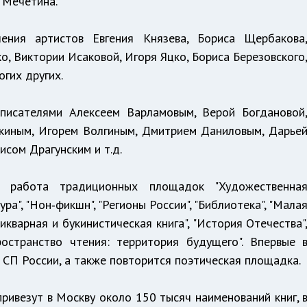
 Мечетина.
ения артистов Евгения Князева, Бориса Щербакова
о, Виктории Исаковой, Игоря Яцко, Бориса Березовского
огих других.
 писателями Алексеем Варламовым, Верой Богдановой
киным, Игорем Волгиным, Дмитрием Даниловым, Дарье
сом Драгунским и т.д.
я работа традиционных площадок "Художественна
ура", "Нон‑фикшн", "Регионы России", "Библиотека", "Мала
нтикварная и букинистическая книга", "История Отечества"
ространство чтения: территория будущего". Впервые 
СП России, а также повторится поэтическая площадка.
ривезут в Москву около 150 тысяч наименований книг, 