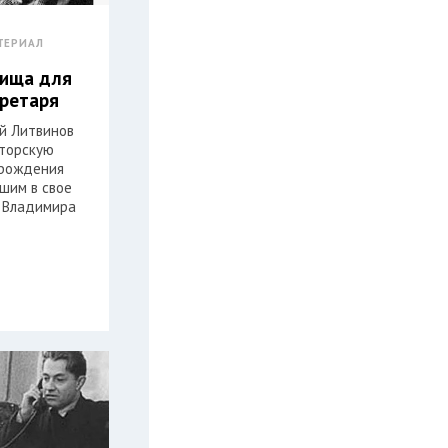
ТЕРИАЛ
лища для
кретаря
ей Литвинов
торскую
 рождения
шим в свое
 Владимира