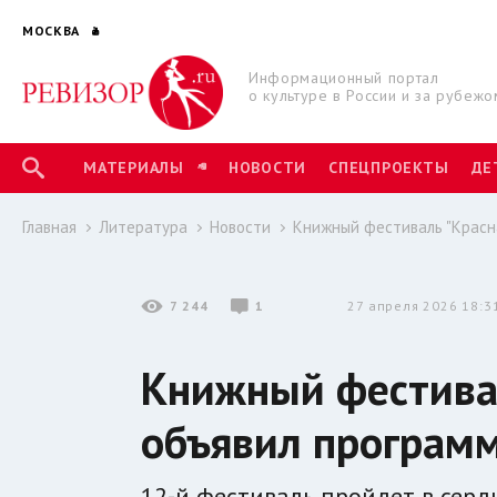
МОСКВА
Информационный портал
о культуре в России и за рубежо
МАТЕРИАЛЫ
НОВОСТИ
СПЕЦПРОЕКТЫ
ДЕ
Главная
Литература
Новости
Книжный фестиваль "Красн
7 244
1
27 апреля 2026 18:3
Книжный фестива
объявил програм
12-й фестиваль пройдет в сердц