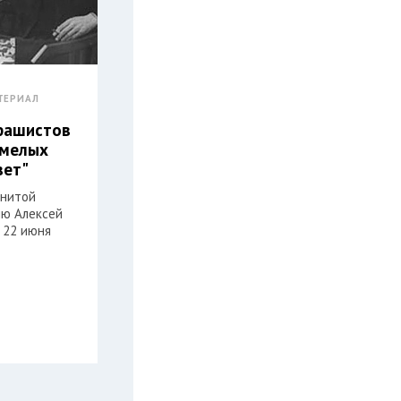
ТЕРИАЛ
фашистов
смелых
вет"
енитой
ню Алексей
 22 июня