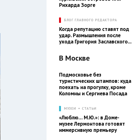
Рихарда Зорге
БЛОГ ГЛАВНОГО РЕДАКТОРА
Когда репутацию ставят под
удар. Размышления после
ухода Григория Заславского...
В
Москве
Подмосковье без
туристических штампов: куда
поехать на прогулку, кроме
Коломны и Сергиева Посада
МУЗЕИ
СТАТЬИ
«Люблю… М.Ю.»: в Доме-
музее Лермонтова готовят
иммерсивную премьеру