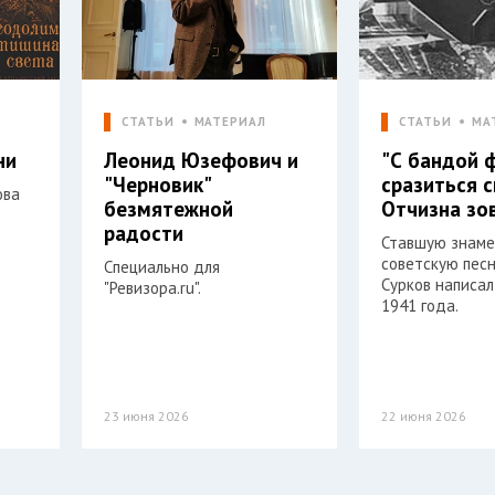
СТАТЬИ
МАТЕРИАЛ
СТАТЬИ
МА
ни
Леонид Юзефович и
"С бандой 
"Черновик"
сразиться 
ова
безмятежной
Отчизна зо
радости
Ставшую знам
советскую пес
Специально для
Сурков написал
"Ревизора.ru".
1941 года.
23 июня 2026
22 июня 2026