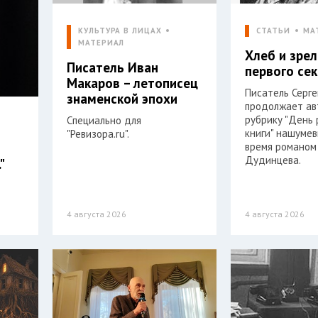
КУЛЬТУРА В ЛИЦАХ
СТАТЬИ
МА
МАТЕРИАЛ
Хлеб и зре
Писатель Иван
первого се
Макаров – летописец
Писатель Серг
знаменской эпохи
продолжает ав
рубрику "День
Специально для
книги" нашумев
"Ревизора.ru".
время романом
Дудинцева.
"
4 августа 2026
4 августа 2026