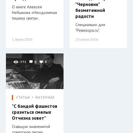
"Черновик"
О книге Алексея
безмятежной
Небыкова «Неодолимая
радости
тишина света».
Специально для
"Ревизора.ru".
1 июля 2026
23 июня 2026
771
0
0
СТАТЬИ
МАТЕРИАЛ
"С бандой фашистов
сразиться смелых
Отчизна зовет"
Ставшую знаменитой
советскую песню