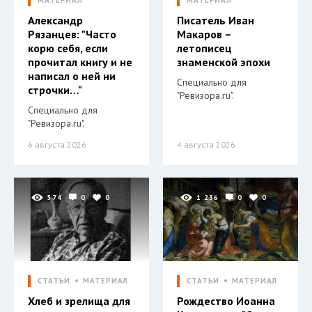
МАТЕРИАЛ
МАТЕРИАЛ
Александр
Писатель Иван
Рязанцев: "Часто
Макаров –
корю себя, если
летописец
прочитал книгу и не
знаменской эпохи
написал о ней ни
Специально для
строчки…"
"Ревизора.ru".
Специально для
"Ревизора.ru".
6 августа 2026
4 августа 2026
574
0
0
1 236
0
0
СТАТЬИ
МАТЕРИАЛ
СТАТЬИ
МАТЕРИАЛ
Хлеб и зрелища для
Рождество Иоанна