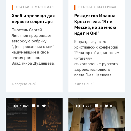
СТАТЬИ
МАТЕРИАЛ
СТАТЬИ
МАТЕРИАЛ
Хлеб и зрелища для
Рождество Иоанна
первого секретаря
Крестителя. "Я не
Мессия, но за мною
Писатель Сергей
идет и Он!"
Литвинов продолжает
авторскую рубрику
К празднику всех
"День рождения книги"
христианских конфессий
нашумевшим в свое
"Ревизор.ru" дарит своим
время романом
читателям
Владимира Дудинцева.
стихотворение русского
дореволюционного
поэта Льва Цветкова.
4 августа 2026
7 июля 2026
1 061
0
0
1 259
0
0