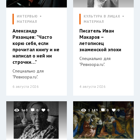
ИНТЕРВЬЮ
КУЛЬТУРА В ЛИЦАХ
МАТЕРИАЛ
МАТЕРИАЛ
Александр
Писатель Иван
Рязанцев: "Часто
Макаров –
корю себя, если
летописец
прочитал книгу и не
знаменской эпохи
написал о ней ни
Специально для
строчки…"
"Ревизора.ru".
Специально для
"Ревизора.ru".
6 августа 2026
4 августа 2026
360
0
0
1 189
0
0