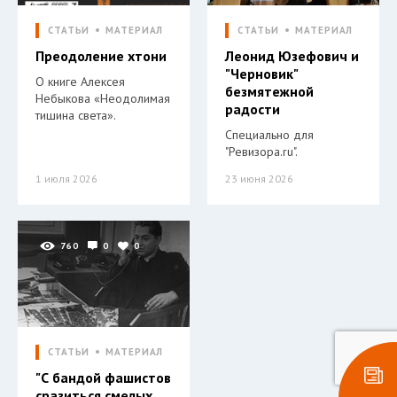
СТАТЬИ
МАТЕРИАЛ
СТАТЬИ
МАТЕРИАЛ
Преодоление хтони
Леонид Юзефович и
"Черновик"
О книге Алексея
безмятежной
Небыкова «Неодолимая
радости
тишина света».
Специально для
"Ревизора.ru".
1 июля 2026
23 июня 2026
760
0
0
СТАТЬИ
МАТЕРИАЛ
"С бандой фашистов
сразиться смелых