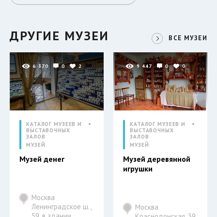
ДРУГИЕ МУЗЕИ
ВСЕ МУЗЕИ
6 370
0
2
9 447
0
0
КАТАЛОГ МУЗЕЕВ И
КАТАЛОГ МУЗЕЕВ И
ВЫСТАВОЧНЫХ
ВЫСТАВОЧНЫХ
ЗАЛОВ
ЗАЛОВ
МУЗЕЙ
МУЗЕЙ
Музей денег
Музей деревянной
игрушки
Москва
Ленинградское ш.,
Москва
59, в здании
Краснодонская, 39