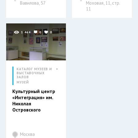
Вавилова, 57
Моховая, 11, стр.
11
1 464
0
0
КАТАЛОГ МУЗЕЕВ И
ВЫСТАВОЧНЫХ
ЗАЛОВ
МУЗЕЙ
Культурный центр
«Интеграция» им.
Николая
Островского
Москва