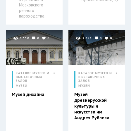
Московского
речного
пароходства
1 550
0
0
2 651
0
0
КАТАЛОГ МУЗЕЕВ И
КАТАЛОГ МУЗЕЕВ И
ВЫСТАВОЧНЫХ
ВЫСТАВОЧНЫХ
ЗАЛОВ
ЗАЛОВ
МУЗЕЙ
МУЗЕЙ
Музей дизайна
Музей
древнерусской
культуры и
искусства им.
Андрея Рублева