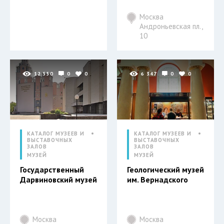
Москва
Андроньевская пл.,
10
12 550
0
0
6 347
0
0
КАТАЛОГ МУЗЕЕВ И
КАТАЛОГ МУЗЕЕВ И
ВЫСТАВОЧНЫХ
ВЫСТАВОЧНЫХ
ЗАЛОВ
ЗАЛОВ
МУЗЕЙ
МУЗЕЙ
Государственный
Геологический музей
Дарвиновский музей
им. Вернадского
Москва
Москва