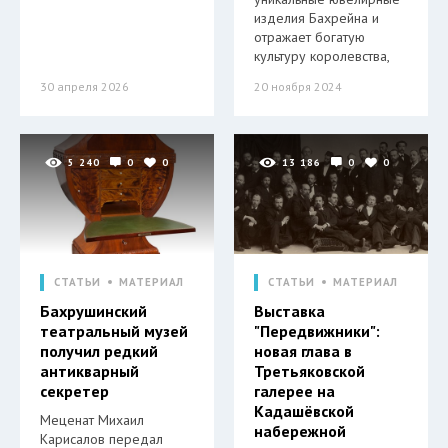
изделия Бахрейна и
отражает богатую
культуру королевства,
30 апреля 2026
20 ноября 2024
5 240
0
0
13 186
0
0
СТАТЬИ
МАТЕРИАЛ
СТАТЬИ
МАТЕРИАЛ
Бахрушинский
Выставка
театральный музей
"Передвижники":
получил редкий
новая глава в
антикварный
Третьяковской
секретер
галерее на
Кадашёвской
Меценат Михаил
набережной
Карисалов передал