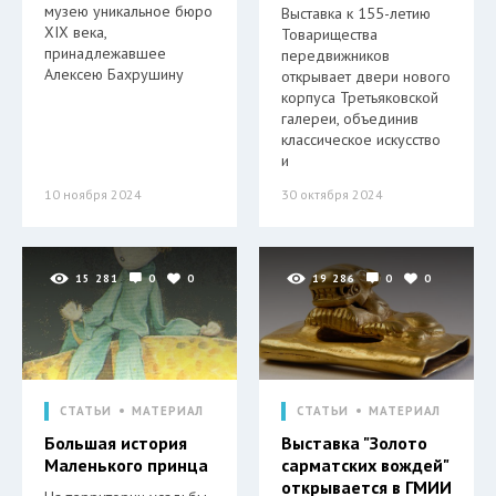
музею уникальное бюро
Выставка к 155-летию
XIX века,
Товарищества
принадлежавшее
передвижников
Алексею Бахрушину
открывает двери нового
корпуса Третьяковской
галереи, объединив
классическое искусство
и
10 ноября 2024
30 октября 2024
15 281
0
0
19 286
0
0
СТАТЬИ
МАТЕРИАЛ
СТАТЬИ
МАТЕРИАЛ
Большая история
Выставка "Золото
Маленького принца
сарматских вождей"
открывается в ГМИИ