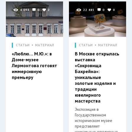
4 093
0
2
22 485
0
0
СТАТЬИ
МАТЕРИАЛ
СТАТЬИ
МАТЕРИАЛ
«Люблю… М.Ю.»: в
В Москве открылась
Доме-музее
выставка
Лермонтова готовят
«Сокровища
иммерсивную
Бахрейна»:
премьеру
уникальные
золотые изделия и
традиции
ювелирного
мастерства
Экспозиция в
Государственном
историческом музее
представляет
уникальные ювелирные