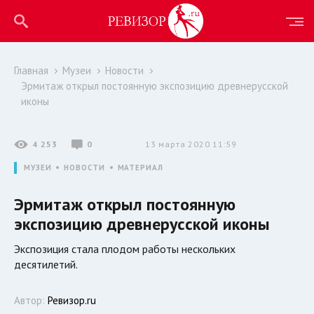
Главная
Музеи
Новости
Эрмитаж открыл постоянную экспозицию древнерусской
иконы
4 253
0
13 марта 2020 11:59
МУЗЕИ
НОВОСТИ
МАТЕРИАЛ
Эрмитаж открыл постоянную
экспозицию древнерусской иконы
Экспозиция стала плодом работы нескольких
десятилетий.
Автор:
Ревизор.ru