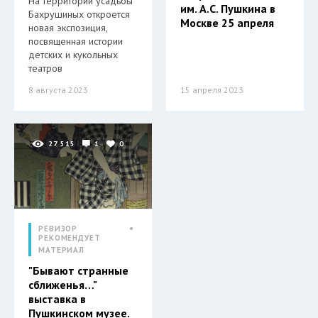
На территории усадьбы
им. А.С. Пушкина в
Бахрушиных откроется
Москве 25 апреля
новая экспозиция,
посвященная истории
детских и кукольных
театров
8 августа 2023
15 апреля 2023
27 515
1
0
РЕВИЗОР
РЕКОМЕНДУЕТ
МАТЕРИАЛ
"Бывают странные
сближенья…"
выставка в
Пушкинском музее.