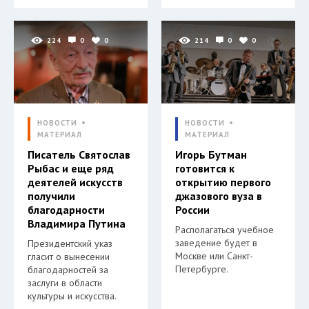
224
0
0
214
0
0
НОВОСТИ
НОВОСТИ
МАТЕРИАЛ
МАТЕРИАЛ
Писатель Святослав
Игорь Бутман
Рыбас и еще ряд
готовится к
деятелей искусств
открытию первого
получили
джазового вуза в
благодарности
России
Владимира Путина
Располагаться учебное
заведение будет в
Президентский указ
Москве или Санкт-
гласит о вынесении
Петербурге.
благодарностей за
заслуги в области
культуры и искусства.