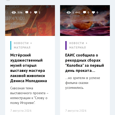
306
0
2
1 442
0
0
НОВОСТИ
НОВОСТИ
МАТЕРИАЛ
МАТЕРИАЛ
Мстёрский
ЕАИС сообщила о
художественный
рекордных сборах
музей открыл
"Колобка" за первый
выставку мастера
день проката…
лаковой живописи
…но зрители в успехе
Дениса Молодкина
фильма-сказки
усомнились.
Сквозная тема
выставочного проекта –
иллюстрации к "Слову о
полку Игореве".
7 августа 2026
7 августа 2026