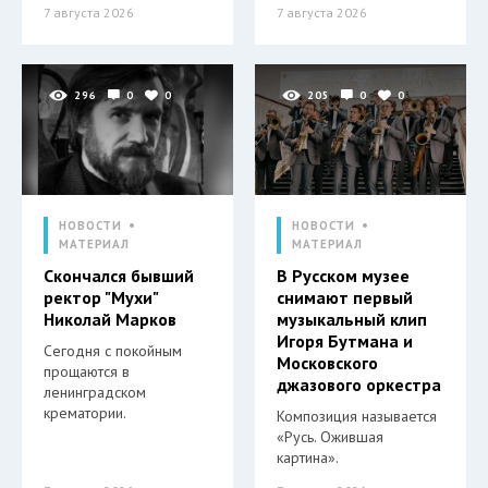
7 августа 2026
7 августа 2026
296
0
0
205
0
0
НОВОСТИ
НОВОСТИ
МАТЕРИАЛ
МАТЕРИАЛ
Скончался бывший
В Русском музее
ректор "Мухи"
снимают первый
Николай Марков
музыкальный клип
Игоря Бутмана и
Сегодня с покойным
Московского
прощаются в
джазового оркестра
ленинградском
крематории.
Композиция называется
«Русь. Ожившая
картина».