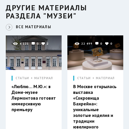
ДРУГИЕ МАТЕРИАЛЫ
РАЗДЕЛА "МУЗЕИ"
ВСЕ МАТЕРИАЛЫ
4 121
0
2
22 499
0
0
СТАТЬИ
МАТЕРИАЛ
СТАТЬИ
МАТЕРИАЛ
«Люблю… М.Ю.»: в
В Москве открылась
Доме-музее
выставка
Лермонтова готовят
«Сокровища
иммерсивную
Бахрейна»:
премьеру
уникальные
золотые изделия и
традиции
ювелирного