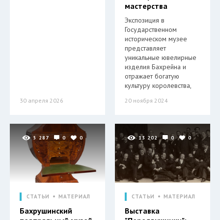
мастерства
Экспозиция в
Государственном
историческом музее
представляет
уникальные ювелирные
изделия Бахрейна и
отражает богатую
культуру королевства,
30 апреля 2026
20 ноября 2024
5 287
0
0
13 202
0
0
СТАТЬИ
МАТЕРИАЛ
СТАТЬИ
МАТЕРИАЛ
Бахрушинский
Выставка