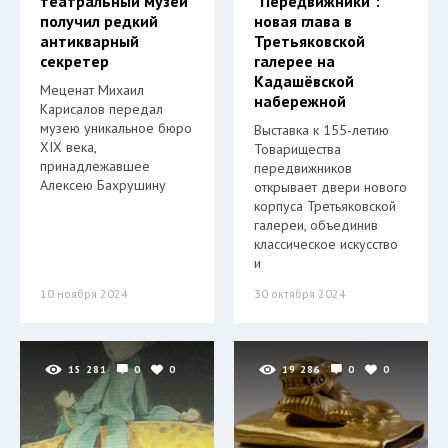
театральный музей
"Передвижники":
получил редкий
новая глава в
антикварный
Третьяковской
секретер
галерее на
Кадашёвской
Меценат Михаил
набережной
Карисалов передал
музею уникальное бюро
Выставка к 155-летию
XIX века,
Товарищества
принадлежавшее
передвижников
Алексею Бахрушину
открывает двери нового
корпуса Третьяковской
галереи, объединив
классическое искусство
и
10 ноября 2024
30 октября 2024
15 281
0
0
19 286
0
0