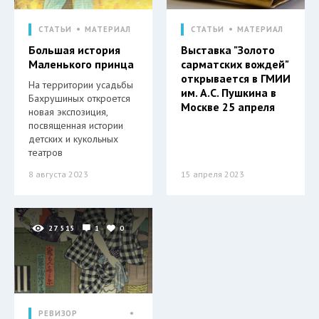
СТАТЬИ
МАТЕРИАЛ
СТАТЬИ
МАТЕРИАЛ
Большая история
Выставка "Золото
Маленького принца
сарматских вождей"
открывается в ГМИИ
На территории усадьбы
им. А.С. Пушкина в
Бахрушиных откроется
Москве 25 апреля
новая экспозиция,
посвященная истории
детских и кукольных
театров
8 августа 2023
15 апреля 2023
27 515
1
0
РЕВИЗОР