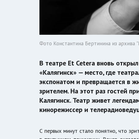
Фото Константина Бертинина из архива "Р
В театре Et Cetera вновь откры
«Калягинск» — место, где театр
экспонатом и превращается в жи
зрителем. На этот раз гостей п
Калягинск. Театр живет легенд
кинорежиссер и телерадиоведу
С первых минут стало понятно, что зри