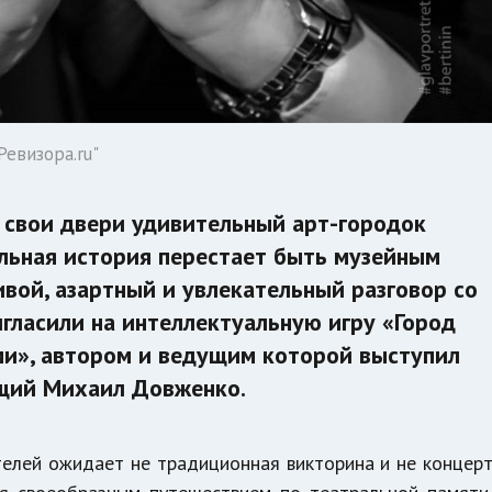
евизора.ru"
л свои двери удивительный арт-городок
альная история перестает быть музейным
вой, азартный и увлекательный разговор со
ригласили на интеллектуальную игру «Город
ами», автором и ведущим которой выступил
щий Михаил Довженко.
телей ожидает не традиционная викторина и не концер