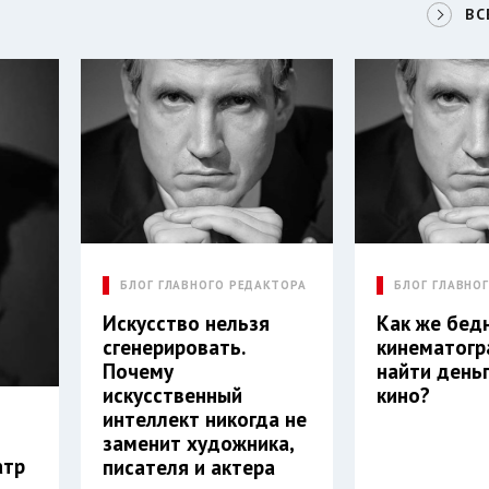
ВС
БЛОГ ГЛАВНОГО РЕДАКТОРА
БЛОГ ГЛАВНО
Искусство нельзя
Как же бед
сгенерировать.
кинематог
Почему
найти деньг
искусственный
кино?
интеллект никогда не
заменит художника,
атр
писателя и актера