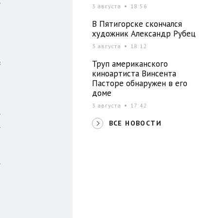
,
3 августа
18:56
и
В Пятигорске скончался
художник Александр Рубец
3 августа
18:12
и
в
Труп американского
киноартиста Винсента
а
Пасторе обнаружен в его
доме
3 августа
17:42
.
ВСЕ НОВОСТИ
.
,
о
и