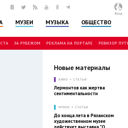
Вход
А
МУЗЕИ
МУЗЫКА
ОБЩЕСТВО
СТА
ЗА РУБЕЖОМ
РЕКЛАМА НА ПОРТАЛЕ
РЕВИЗОР ПУ
Новые материалы
А
КИНО
СТАТЬИ
Лермонтов как жертва
сентиментальности
МУЗЕИ
СТАТЬИ
До конца лета в Рязанском
художественном музее
действует выставка "О