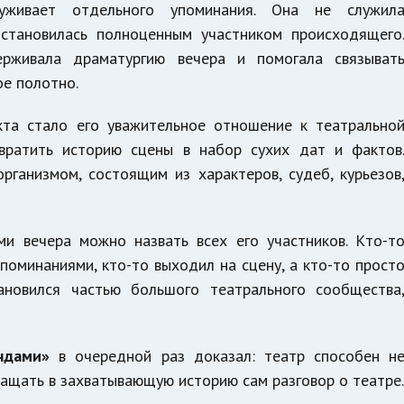
уживает отдельного упоминания. Она не служил
 становилась полноценным участником происходящего
ерживала драматургию вечера и помогала связыват
ое полотно.
кта стало его уважительное отношение к театрально
евратить историю сцены в набор сухих дат и фактов
рганизмом, состоящим из характеров, судеб, курьезов
и вечера можно назвать всех его участников. Кто-т
споминаниями, кто-то выходил на сцену, а кто-то прост
новился частью большого театрального сообщества
ндами»
в очередной раз доказал: театр способен н
вращать в захватывающую историю сам разговор о театре