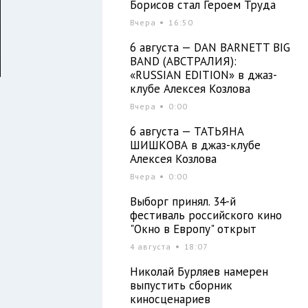
Борисов стал Героем Труда
Вчера
16:50
6 августа — DAN BARNETT BIG
BAND (АВСТРАЛИЯ):
«RUSSIAN EDITION» в джаз-
клубе Алексея Козлова
Вчера
0:00
6 августа — ТАТЬЯНА
ШИШКОВА в джаз-клубе
Алексея Козлова
Вчера
0:00
Выборг принял. 34-й
фестиваль российского кино
"Окно в Европу" открыт
4 августа
18:07
Николай Бурляев намерен
выпустить сборник
т
киносценариев