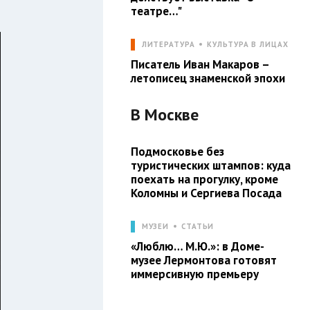
театре…"
ЛИТЕРАТУРА
КУЛЬТУРА В ЛИЦАХ
Писатель Иван Макаров –
летописец знаменской эпохи
В
Москве
Подмосковье без
туристических штампов: куда
поехать на прогулку, кроме
Коломны и Сергиева Посада
МУЗЕИ
СТАТЬИ
«Люблю… М.Ю.»: в Доме-
музее Лермонтова готовят
иммерсивную премьеру