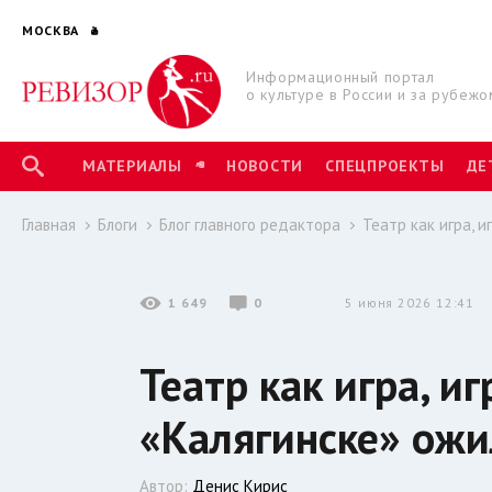
МОСКВА
Информационный портал
о культуре в России и за рубежо
МАТЕРИАЛЫ
НОВОСТИ
СПЕЦПРОЕКТЫ
ДЕ
Главная
Блоги
Блог главного редактора
Театр как игра, 
1 649
0
5 июня 2026 12:41
Театр как игра, иг
«Калягинске» ожи
Автор:
Денис Кирис