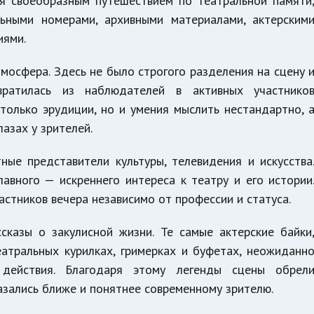
ся своеобразным путешествием по театральной памяти
льными номерами, архивными материалами, актерским
иями.
мосфера. Здесь не было строгого разделения на сцену 
вратилась из наблюдателей в активных участнико
только эрудиции, но и умения мыслить нестандартно, 
азах у зрителей.
ные представители культуры, телевидения и искусства
авного — искреннего интереса к театру и его истории
астников вечера независимо от профессии и статуса.
сказы о закулисной жизни. Те самые актерские байки
атральных курилках, гримерках и буфетах, неожиданн
 действия. Благодаря этому легенды сцены обрел
казались ближе и понятнее современному зрителю.