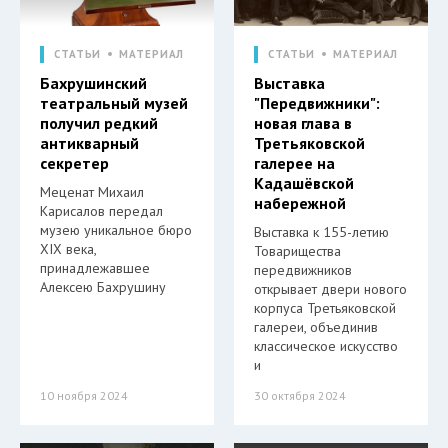
СТАТЬИ
МАТЕРИАЛ
СТАТЬИ
МАТЕРИАЛ
Бахрушинский
Выставка
театральный музей
"Передвижники":
получил редкий
новая глава в
антикварный
Третьяковской
секретер
галерее на
Кадашёвской
Меценат Михаил
набережной
Карисалов передал
музею уникальное бюро
Выставка к 155-летию
XIX века,
Товарищества
принадлежавшее
передвижников
Алексею Бахрушину
открывает двери нового
корпуса Третьяковской
галереи, объединив
классическое искусство
и
10 ноября 2024
30 октября 2024