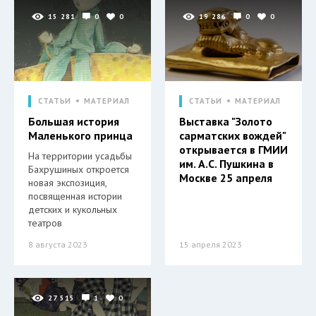
15 281
0
0
19 286
0
0
СТАТЬИ
МАТЕРИАЛ
СТАТЬИ
МАТЕРИАЛ
Большая история
Выставка "Золото
Маленького принца
сарматских вождей"
открывается в ГМИИ
На территории усадьбы
им. А.С. Пушкина в
Бахрушиных откроется
Москве 25 апреля
новая экспозиция,
посвященная истории
детских и кукольных
театров
8 августа 2023
15 апреля 2023
27 515
1
0