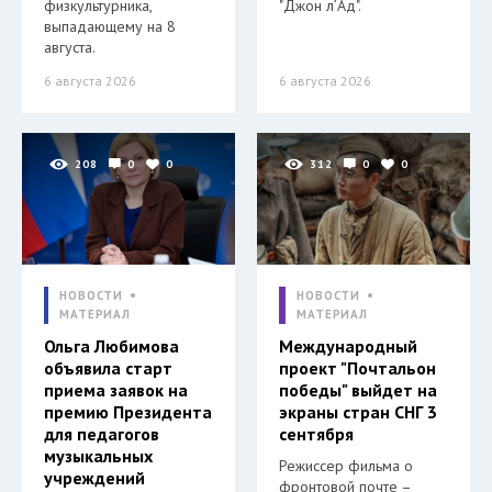
физкультурника,
"Джон л’Ад".
выпадающему на 8
августа.
6 августа 2026
6 августа 2026
208
0
0
312
0
0
НОВОСТИ
НОВОСТИ
МАТЕРИАЛ
МАТЕРИАЛ
Ольга Любимова
Международный
объявила старт
проект "Почтальон
приема заявок на
победы" выйдет на
премию Президента
экраны стран СНГ 3
для педагогов
сентября
музыкальных
Режиссер фильма о
учреждений
фронтовой почте –