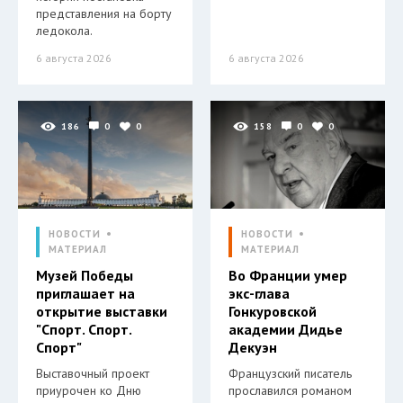
представления на борту
ледокола.
6 августа 2026
6 августа 2026
186
0
0
158
0
0
НОВОСТИ
НОВОСТИ
МАТЕРИАЛ
МАТЕРИАЛ
Музей Победы
Во Франции умер
приглашает на
экс-глава
открытие выставки
Гонкуровской
"Спорт. Спорт.
академии Дидье
Спорт"
Декуэн
Выставочный проект
Французский писатель
приурочен ко Дню
прославился романом