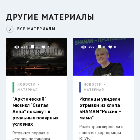
ДРУГИЕ МАТЕРИАЛЫ
ВСЕ МАТЕРИАЛЫ
626
0
2
355
0
0
НОВОСТИ
НОВОСТИ
МАТЕРИАЛ
МАТЕРИАЛ
"Арктический"
Испанцы увидели
мюзикл "Святая
отрывки из клипа
Анна" покажут в
SHAMAN "Россия –
реальных полярных
мама"
условиях
Ролик транслировали в
новостях корпорации
Готовится первая в
RTVE.
истории постановка