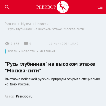
Главная
Музеи
Новости
"Русь глубинная" на высоком этаже "Москва-сити"
2 675
0
11 июня 2024 18:47
МУЗЕИ
НОВОСТИ
МАТЕРИАЛ
"Русь глубинная" на высоком этаже
"Москва-сити"
Выставка пейзажей русской природы открыта специально
ко Дню России.
Автор:
Ревизор.ru