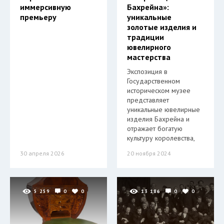
иммерсивную
Бахрейна»:
премьеру
уникальные
золотые изделия и
традиции
ювелирного
мастерства
Экспозиция в
Государственном
историческом музее
представляет
уникальные ювелирные
изделия Бахрейна и
отражает богатую
культуру королевства,
30 апреля 2026
20 ноября 2024
5 259
0
0
13 186
0
0