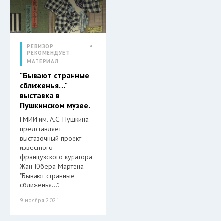
РЕВИЗОР
РЕКОМЕНДУЕТ
МАТЕРИАЛ
"Бывают странные
сближенья…"
выставка в
Пушкинском музее.
ГМИИ им. А.С. Пушкина
представляет
выставочный проект
известного
французского куратора
Жан-Юбера Мартена
"Бывают странные
сближенья…".
9 ноября 2021